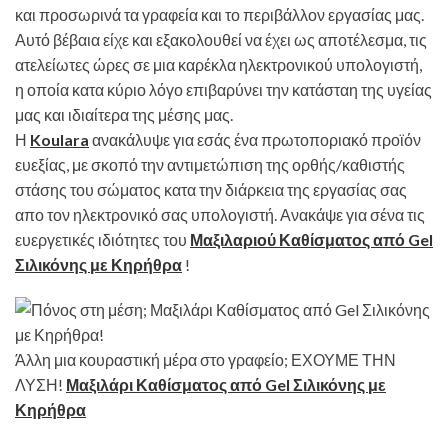
και προσωρινά τα γραφεία και το περιβάλλον εργασίας μας.
Αυτό βέβαια είχε και εξακολουθεί να έχει ως αποτέλεσμα, τις
ατελείωτες ώρες σε μια καρέκλα ηλεκτρονικού υπολογιστή,
η οποία κατα κύριο λόγο επιβαρύνει την κατάσταη της υγείας
μας και ιδιαίτερα της μέσης μας.
Η
Koulara
ανακάλυψε για εσάς ένα πρωτοποριακό προϊόν
ευεξίας, με σκοπό την αντιμετώπιση της ορθής/καθιστής
στάσης του σώματος κατα την διάρκεια της εργασίας σας
απο τον ηλεκτρονικό σας υπολογιστή. Ανακάψε για σένα τις
ευεργετικές ιδιότητες του
Μαξιλαριού Καθίσματος από Gel
Σιλικόνης με Κηρήθρα
!
Άλλη μια κουραστική μέρα στο γραφείο; ΕΧΟΥΜΕ ΤΗΝ
ΛΥΣΗ!
Μαξιλάρι Καθίσματος από Gel Σιλικόνης με
Κηρήθρα