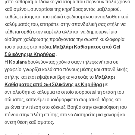
¡στο καθάρισμα. Ιδανικό για άτομα που περνούν πολύ χρόνο
καθισμένοι., συναρτίσει της κηρήθρας εντός μαξιλαριού,
καθώς επίσης και του ειδικά σχεδιασμένου αντιολισθητικού
καλύμματός του, επιτρέπει στην σπονδυλική σας στήλη να
κάθεται ορθά στην καρέκλα αλλά και να δημιουργεί μια
αίσθηση χαλάρωσης προάγοντας την σωστή κυκλοφορία
του αίματος στα πόδια.
Μαξιλάρι Καθίσματος από Gel
Σιλικόνης με Κηρήθρα
.
Η
Koulara
δουλεύοντας χρόνια σαςν τηλεφωνήτρια σε
γραφείο, γνωρίζει καλά απο πόνους μέσης και σπονδιλικής
στήλης και έτσι έψαξε και βρήκε για εσάς το
Μαξιλάρι
Καθίσματος από Gel Σιλικόνης με Κηρήθρα
με
αντιολισθητικό κάλυμμα το οποίο ισορροπεί τη στάση του
σώματος, κατανέμει ομοιόμορφα το σωματικό βάρος και
μειώνει την πίεση στο κόκκυξ. Βοηθά στην ανακούφιση του
πόνου στην πλάτη επίσης στο να διατηρείτε μια χαλαρή και
άνετη θέση καθίσματος.