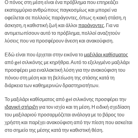
Ο πόνος στη μέση είναι ένα πρόβλημα που επηρεάζει
εκατομμύρια ανθρώπους παγκοσμίως και μπορεί να
οφείλεται σε πολλούς παράγοντες, όπως η κακή στάση, η
άσκηση, η καθιστική ζωή και άλλοι
παράγοντες
. Για να
αντιμετωπίσουν αυτό το πρόβλημα, πολλοί αναζητούν
λύσεις που να προσφέρουν άνεση και ανακούφιση.
Εδώ είναι που έρχεται στην εικόνα το
μαξιλάρι καθίσματος
από gel σιλικόνης με κηρήθρα. Αυτό το εξελιγμένο μαξιλάρι
προσφέρει μια εναλλακτική λύση για την ανακούφιση του
πόνου στη μέση και τη βελτίωση της στάσης κατά τη
διάρκεια των καθημερινών δραστηριοτήτων.
Το μαξιλάρι καθίσματος από gel σιλικόνης προσφέρει την
ιδανική στήριξη
για τον ισχίο και τη μέση. Η ειδική σχεδίαση
του μαξιλαριού προσαρμόζεται ανάλογα με το βάρος του
χρήστη και παρέχει ανακούφιση από την πίεση που ασκείται
στο σημείο της μέσης κατά την καθιστική θέση.