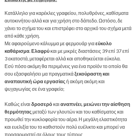
Κατάλληλο για καρέκλες γραφείου, πολυθρόνες, καθίσματα
αυτοκινήτου αλλά και για χρήση στο δάπεδο. Ωστόσο, δε
χάνει το σχήμα του και επιστρέφει στο αρχικό του σχήμα μετά
από κάθε χρήση.
Με αφαιρούμενο κάλυμμα με φερμουάρ για
εύκολο
καθάρισμα
.
Ελαφρύ
και με μικρές διαστάσεις 39 επί 37 επί
3 εκατοστά, μεταφέρεται αλλά και αποθηκεύεται εύκολα.
Εσύ πόσο ακόμη θα περιμένεις για ένα προϊόν το οποίο θα
σου εξασφαλήσει μα πραγματικά
ξεκούραστη και
αναπαυτική ώρα εργασίας
ή ακόμη ακόμη και
ψυχαγωγίας σε ένα γραφείο;
Καθώς είναι
δροσερό
και
αναπνέει, μειώνει την αίσθηση
θερμότητας
μεταξύ των γλουτών και του καθίσματος και
προωθεί την κυκλοφορία του αέρα. Η μεγάλη ελαστικότητα
και ευελιξία του το καθιστούν πολύ ευέλικτο και μπορεί να
προσαρμοστεί σε όλους τους τύπους