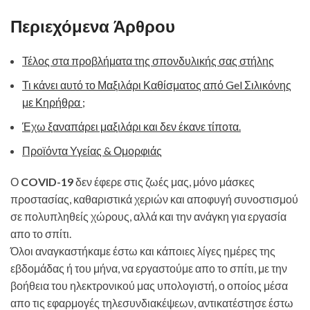
Περιεχόμενα Άρθρου
Τέλος στα προβλήματα της σπονδυλικής σας στήλης
Τι κάνει αυτό το Μαξιλάρι Καθίσματος από Gel Σιλικόνης
με Κηρήθρα ;
Έχω ξαναπάρει μαξιλάρι και δεν έκανε τίποτα.
Προϊόντα Υγείας & Ομορφιάς
Ο
COVID-19
δεν έφερε στις ζωές μας, μόνο μάσκες
προστασίας, καθαριστικά χεριών και αποφυγή συνοστισμού
σε πολυπληθείς χώρους, αλλά και την ανάγκη για εργασία
απο το σπίτι.
Όλοι αναγκαστήκαμε έστω και κάποιες λίγες ημέρες της
εβδομάδας ή του μήνα, να εργαστούμε απο το σπίτι, με την
βοήθεια του ηλεκτρονικού μας υπολογιστή, ο οποίος μέσα
απο τις εφαρμογές τηλεσυνδιακέψεων, αντικατέστησε έστω