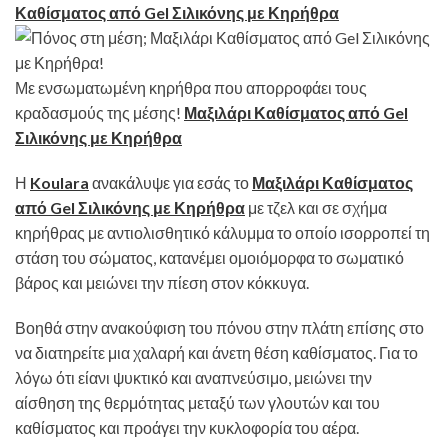
Καθίσματος από Gel Σιλικόνης με Κηρήθρα
Με ενσωματωμένη κηρήθρα που απορροφάει τους
κραδασμούς της μέσης!
Μαξιλάρι Καθίσματος από Gel
Σιλικόνης με Κηρήθρα
Η
Koulara
ανακάλυψε για εσάς το
Μαξιλάρι Καθίσματος
από Gel Σιλικόνης με Κηρήθρα
με τζελ και σε σχήμα
κηρήθρας με αντιολισθητικό κάλυμμα το οποίο ισορροπεί τη
στάση του σώματος, κατανέμει ομοιόμορφα το σωματικό
βάρος και μειώνει την πίεση στον κόκκυγα.
Βοηθά στην ανακούφιση του πόνου στην πλάτη επίσης στο
να διατηρείτε μια χαλαρή και άνετη θέση καθίσματος. Για το
λόγω ότι είανι ψυκτικό και αναπνεύσιμο, μειώνει την
αίσθηση της θερμότητας μεταξύ των γλουτών και του
καθίσματος και προάγει την κυκλοφορία του αέρα.