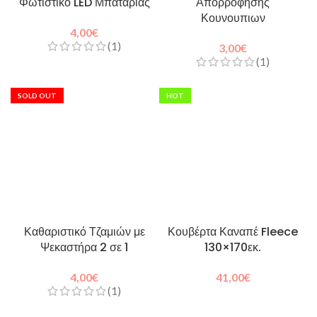
Φωτιστικό LED Μπαταρίας
Απορρόφησης
Κουνουπιων
4,00
€
(1)
3,00
€
(1)
SOLD OUT
HOT
Καθαριστικό Τζαμιών με
Κουβέρτα Καναπέ Fleece
Ψεκαστήρα 2 σε 1
130×170εκ.
4,00
€
41,00
€
(1)