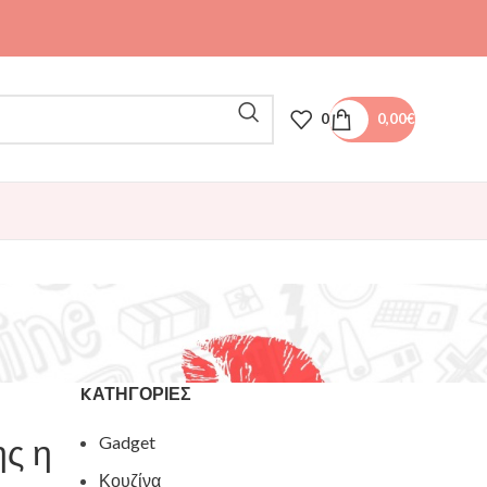
0
0,00
€
KΑΤΗΓΟΡΊΕΣ
ς η
Gadget
Κουζίνα