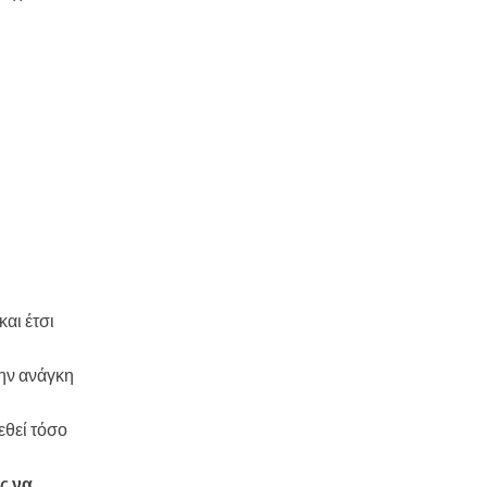
αι έτσι
ην ανάγκη
εθεί τόσο
ς να