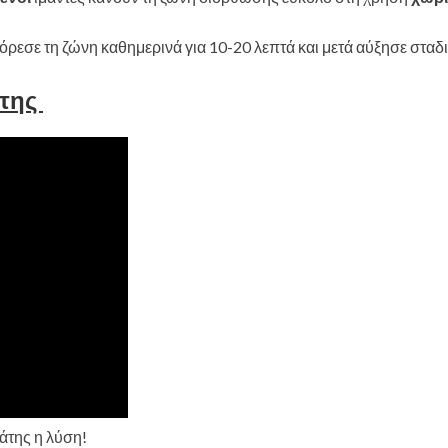
όρεσε τη ζώνη καθημερινά για 10-20 λεπτά και μετά αύξησε σταδ
άτης
της η λύση!