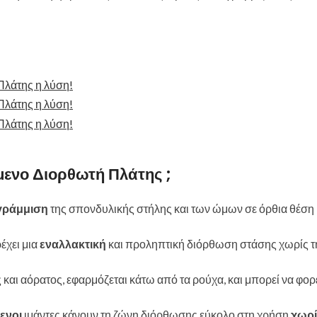
ενο Διορθωτή Πλάτης
;
γράμμιση
της σπονδυλικής στήλης και των ώμων σε όρθια θέση κ
έχει μια
εναλλακτική
και προληπτική διόρθωση στάσης χωρίς τ
 και αόρατος, εφαρμόζεται κάτω από τα ρούχα, και μπορεί να φορ
ενοι
ιμάντες κάνουν τη ζώνη διόρθωσης εύκολο στη χρήση
χωρί