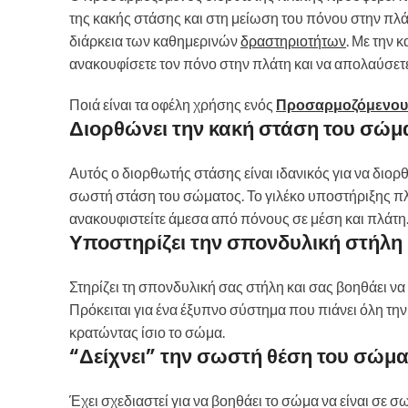
της κακής στάσης και στη μείωση του πόνου στην πλά
διάρκεια των καθημερινών
δραστηριοτήτων
. Με την 
ανακουφίσετε τον πόνο στην πλάτη και να απολαύσετε
Ποιά είναι τα οφέλη χρήσης ενός
Προσαρμοζόμενου
Διορθώνει την κακή στάση του σώμ
Αυτός ο διορθωτής στάσης είναι ιδανικός για να διορ
σωστή στάση του σώματος. Το γιλέκο υποστήριξης πλ
ανακουφιστείτε άμεσα από πόνους σε μέση και πλάτη
Υποστηρίζει την σπονδυλική στήλη
Στηρίζει τη σπονδυλική σας στήλη και σας βοηθάει να
Πρόκειται για ένα έξυπνο σύστημα που πιάνει όλη την
κρατώντας ίσιο το σώμα.
“Δείχνει” την σωστή θέση του σώμ
Έχει σχεδιαστεί για να βοηθάει το σώμα να είναι σε