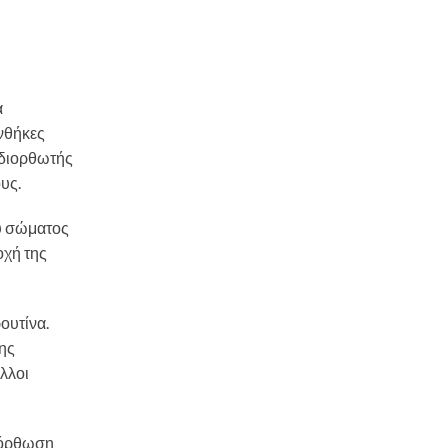
α
υνθήκες
 διορθωτής
υς.
ου σώματος
οχή της
ουτίνα.
της
λλοι
διόρθωση