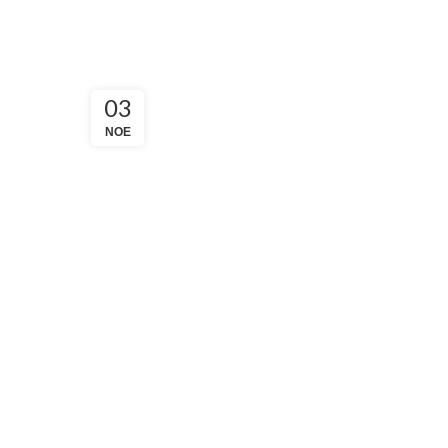
03
ΝΟΈ