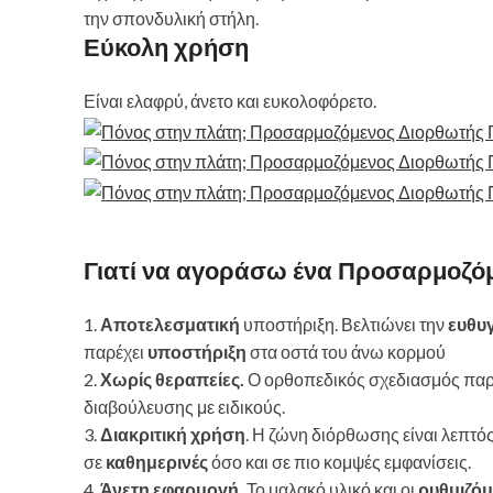
την σπονδυλική στήλη.
Εύκολη χρήση
Είναι ελαφρύ, άνετο και ευκολοφόρετο.
Γιατί να αγοράσω ένα
Προσαρμοζόμ
1.
Αποτελεσματική
υποστήριξη. Βελτιώνει την
ευθυ
παρέχει
υποστήριξη
στα οστά του άνω κορμού
2.
Χωρίς θεραπείες.
Ο ορθοπεδικός σχεδιασμός παρ
διαβούλευσης με ειδικούς.
3.
Διακριτική χρήση
. Η ζώνη διόρθωσης είναι λεπτός
σε
καθημερινές
όσο και σε πιο κομψές εμφανίσεις.
4.
Άνετη εφαρμογή.
Το μαλακό υλικό και οι
ρυθμιζόμ