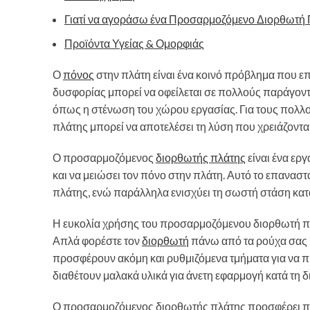
Γιατί να αγοράσω ένα Προσαρμοζόμενο Διορθωτή 
Προϊόντα Υγείας & Ομορφιάς
Ο
πόνος
στην πλάτη είναι ένα κοινό πρόβλημα που ε
δυσφορίας μπορεί να οφείλεται σε πολλούς παράγοντ
όπως η στένωση του χώρου εργασίας. Για τους πολλ
πλάτης μπορεί να αποτελέσει τη λύση που χρειάζονται
Ο προσαρμοζόμενος
διορθωτής πλάτης
είναι ένα ερ
και να μειώσει τον πόνο στην πλάτη. Αυτό το επαναστ
πλάτης, ενώ παράλληλα ενισχύει τη σωστή στάση κατά
Η ευκολία χρήσης του προσαρμοζόμενου διορθωτή πλά
Απλά φορέστε τον
διορθωτή
πάνω από τα ρούχα σας κ
προσφέρουν ακόμη και ρυθμιζόμενα τμήματα για να πρ
διαθέτουν μαλακά υλικά για άνετη εφαρμογή κατά τη δ
Ο προσαρμοζόμενος διορθωτής πλάτης προσφέρει πο