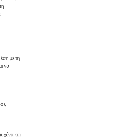
τη
α
θέση με τη
ι να
ο),
αυχένα και