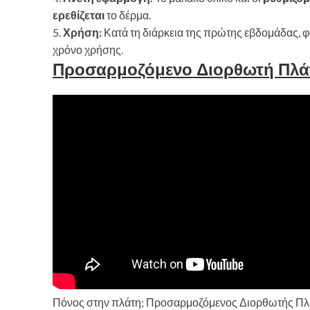
ερεθίζεται
το δέρμα.
5.
Χρήση:
Κατά τη διάρκεια της πρώτης εβδομάδας, φ
χρόνο χρήσης.
Προσαρμοζόμενο Διορθωτή Πλ
Πόνος στην πλάτη; Προσαρμοζόμενος Διορθωτής Πλά