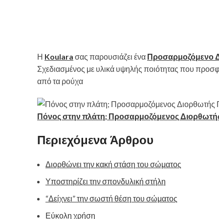
Η
Koulara
σας παρουσιάζει ένα
Προσαρμοζόμενο Δ
Σχεδιασμένος με υλικά υψηλής ποιότητας που προσφέ
από τα ρούχα
Πόνος στην πλάτη; Προσαρμοζόμενος Διορθωτής
Περιεχόμενα Άρθρου
Διορθώνει την κακή στάση του σώματος
Υποστηρίζει την σπονδυλική στήλη
“Δείχνει” την σωστή θέση του σώματος
Εύκολη χρήση