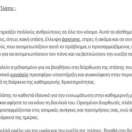
Πλάτης ;
πηρεάζει πολλούς ανθρώπους σε όλο τον κόσμο. Αυτό το αίσθημ
ες, όπως κακή στάση, έλλειψη
άσκησης
, στρες ή ακόμα και σε σ
ούς που αντιμετωπίζουν αυτό το πρόβλημα, ο προσαρμοζόμενος
 για να αντιμετωπίσουν τον πόνο και να βελτιώσουν την ευεξία το
γαλείο σχεδιασμένο για να βοηθήσει στη διόρθωση της στάσης τ
ατικό
εργαλείο
προσφέρει υποστήριξη και ανακούφιση στην περι
 τη διάρκεια της καθημερινής δραστηριότητας.
της το καθιστά ιδανικό για την ενσωμάτωση στην καθημερινή ρ
αι αφήστε το να κάνει τη δουλειά του. Ορισμένοι διορθωτές πλά
οσαρμόζονται στις ατομικές ανάγκες και προτιμήσεις σας, ενώ ά
ιάρκεια της ημέρας.
λλά οφέλη για την
υγεία
και την ευεξία της πλάτης. Βοηθά στη 