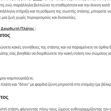
τη, ενώ παράλληλα βελτιώνει τη σταθερότητα και την άνεση κατά 
κατάλληλη στήριξη και τη ρύθμιση της σωστής στάσης, μπορείτε ν
 μια ζωή χωρίς περιορισμούς και δυσκολίες.
 Διορθωτή Πλάτης
;
ατος
θώσετε κακές συνήθειες της στάσης και να παραμείνετε σε όρθια 
άτης σας βοηθάει να διορθώσετε την κακή στάση του σώματος κα
.
 μην καμπουριάζετε.
 πλάτη και “δένει” με φαρδιά ζώνη μπροστά στο στομάχι (με βέλκρ
ατος
 σωστή στάση, φέρνοντας πίσω τους ώμους ευθυγραμμίζοντας τον 