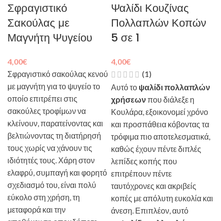
Σφραγιστικό
Ψαλίδι Κουζίνας
Σακούλας με
Πολλαπλών Κοπών
Μαγνήτη Ψυγείου
5 σε 1
4,00
€
4,00
€
Σφραγιστικό σακούλας κενού
(1)
με μαγνήτη για το ψυγείο το
Αυτό το
ψαλίδι πολλαπλών
οποίο επιτρέπει στις
χρήσεων
που διάλεξε η
σακούλες τροφίμων να
Κουλάρα, εξοικονομεί χρόνο
κλείνουν, παρατείνοντας και
και προσπάθεια κόβοντας τα
βελτιώνοντας τη διατήρησή
τρόφιμα πιο αποτελεσματικά,
τους χωρίς να χάνουν τις
καθώς έχουν πέντε διπλές
ιδιότητές τους. Χάρη στον
λεπίδες κοπής που
ελαφρύ, συμπαγή και φορητό
επιτρέπουν πέντε
σχεδιασμό του, είναι πολύ
ταυτόχρονες και ακριβείς
εύκολο στη χρήση, τη
κοπές με απόλυτη ευκολία και
μεταφορά και την
άνεση. Επιπλέον, αυτό