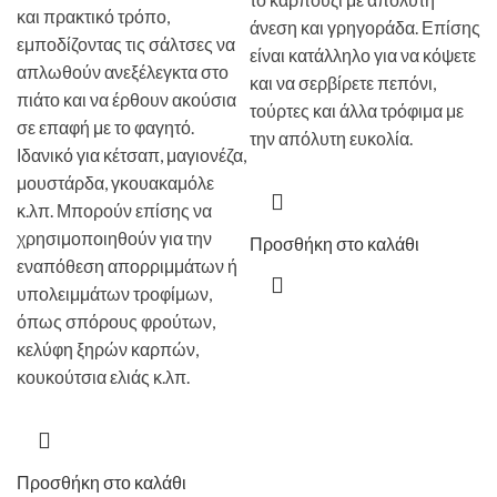
και πρακτικό τρόπο,
άνεση και γρηγοράδα. Επίσης
εμποδίζοντας τις σάλτσες να
είναι κατάλληλο για να κόψετε
απλωθούν ανεξέλεγκτα στο
και να σερβίρετε πεπόνι,
πιάτο και να έρθουν ακούσια
τούρτες και άλλα τρόφιμα με
σε επαφή με το φαγητό.
την απόλυτη ευκολία.
Ιδανικό για κέτσαπ, μαγιονέζα,
μουστάρδα, γκουακαμόλε
κ.λπ. Μπορούν επίσης να
χρησιμοποιηθούν για την
Προσθήκη στο καλάθι
εναπόθεση απορριμμάτων ή
υπολειμμάτων τροφίμων,
όπως σπόρους φρούτων,
κελύφη ξηρών καρπών,
κουκούτσια ελιάς κ.λπ.
Προσθήκη στο καλάθι