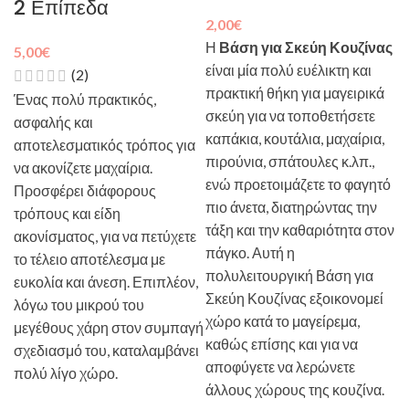
2 Επίπεδα
2,00
€
Η
Βάση για Σκεύη Κουζίνας
5,00
€
είναι μία πολύ ευέλικτη και
(2)
πρακτική θήκη για μαγειρικά
Ένας πολύ πρακτικός,
σκεύη για να τοποθετήσετε
ασφαλής και
καπάκια, κουτάλια, μαχαίρια,
αποτελεσματικός τρόπος για
πιρούνια, σπάτουλες κ.λπ.,
να ακονίζετε μαχαίρια.
ενώ προετοιμάζετε το φαγητό
Προσφέρει διάφορους
πιο άνετα, διατηρώντας την
τρόπους και είδη
τάξη και την καθαριότητα στον
ακονίσματος, για να πετύχετε
πάγκο. Αυτή η
το τέλειο αποτέλεσμα με
πολυλειτουργική Βάση για
ευκολία και άνεση. Επιπλέον,
Σκεύη Κουζίνας εξοικονομεί
λόγω του μικρού του
χώρο κατά το μαγείρεμα,
μεγέθους χάρη στον συμπαγή
καθώς επίσης και για να
σχεδιασμό του, καταλαμβάνει
αποφύγετε να λερώνετε
πολύ λίγο χώρο.
άλλους χώρους της κουζίνα.