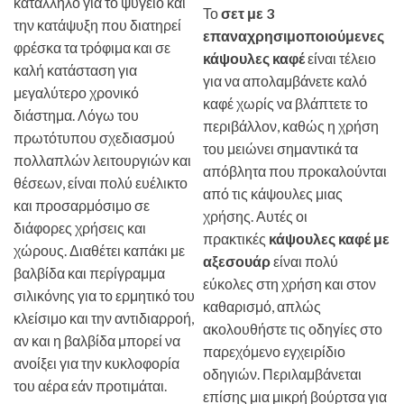
κατάλληλο για το ψυγείο και
Το
σετ με 3
την κατάψυξη που διατηρεί
επαναχρησιμοποιούμενες
φρέσκα τα τρόφιμα και σε
κάψουλες καφέ
είναι τέλειο
καλή κατάσταση για
για να απολαμβάνετε καλό
μεγαλύτερο χρονικό
καφέ χωρίς να βλάπτετε το
διάστημα. Λόγω του
περιβάλλον, καθώς η χρήση
πρωτότυπου σχεδιασμού
του μειώνει σημαντικά τα
πολλαπλών λειτουργιών και
απόβλητα που προκαλούνται
θέσεων, είναι πολύ ευέλικτο
από τις κάψουλες μιας
και προσαρμόσιμο σε
χρήσης. Αυτές οι
διάφορες χρήσεις και
πρακτικές
κάψουλες καφέ με
χώρους. Διαθέτει καπάκι με
αξεσουάρ
είναι πολύ
βαλβίδα και περίγραμμα
εύκολες στη χρήση και στον
σιλικόνης για το ερμητικό του
καθαρισμό, απλώς
κλείσιμο και την αντιδιαρροή,
ακολουθήστε τις οδηγίες στο
αν και η βαλβίδα μπορεί να
παρεχόμενο εγχειρίδιο
ανοίξει για την κυκλοφορία
οδηγιών. Περιλαμβάνεται
του αέρα εάν προτιμάται.
επίσης μια μικρή βούρτσα για