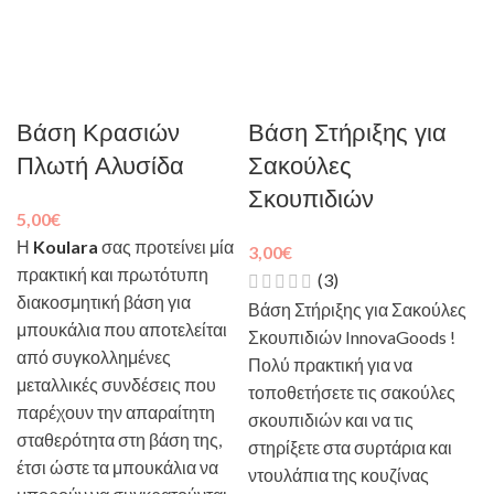
Βάση Κρασιών
Βάση Στήριξης για
Πλωτή Αλυσίδα
Σακούλες
Σκουπιδιών
5,00
€
Η
Koulara
σας προτείνει μία
3,00
€
πρακτική και πρωτότυπη
(3)
διακοσμητική βάση για
Βάση Στήριξης για Σακούλες
μπουκάλια που αποτελείται
Σκουπιδιών InnovaGoods !
από συγκολλημένες
Πολύ πρακτική για να
μεταλλικές συνδέσεις που
τοποθετήσετε τις σακούλες
παρέχουν την απαραίτητη
σκουπιδιών και να τις
σταθερότητα στη βάση της,
στηρίξετε στα συρτάρια και
έτσι ώστε τα μπουκάλια να
ντουλάπια της κουζίνας