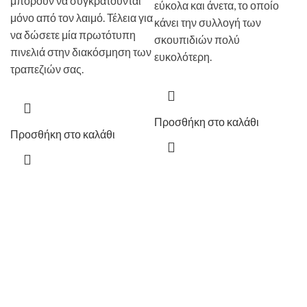
μπορούν να συγκρατούνται
εύκολα και άνετα, το οποίο
μόνο από τον λαιμό. Τέλεια για
κάνει την συλλογή των
να δώσετε μία πρωτότυπη
σκουπιδιών πολύ
πινελιά στην διακόσμηση των
ευκολότερη.
τραπεζιών σας.
Προσθήκη στο καλάθι
Προσθήκη στο καλάθι