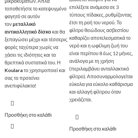
μικροκυμάτων. Απλά
επιλέξετε ανάμεσα σε 3
τοποθετήστε το κατεψυγμένο
τύπους πίδακες, ρυθμίζοντας
φαγητό σε αυτόν
έτσι τη ροή του νερού. Το
τον
μεταλλικό
φίλτρο θειώδους ασβεστίου
αντικολλητικό δίσκο
και θα
καθαρίζει αποτελεσματικά το
ξεπαγώσει μέχρι και τέσσερις
νερό και η ωφέλιμη ζωή του
φορές ταχύτερα χωρίς να
είναι περίπου 8 έως 12 μήνες,
χάσει τις ιδιότητες και τα
ανάλογα με τη χρήση
θρεπτικά συστατικά του. Η
(περιλαμβάνει ανταλλακτικό
Koulara
το χρησιμοποιεί και
φίλτρο). Αποσυναρμολογείται
σας το προτείνει
εύκολα για εύκολο καθάρισμα
ανεπιφύλακτα!
και αλλαγή φίλτρου όταν
χρειάζεται.
Προσθήκη στο καλάθι
Προσθήκη στο καλάθι