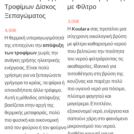
Τροφίμων Δίσκος
με Φίλτρο
Ξεπαγώματος
3,00
€
Η
Koulara
σας προτείνει μια
4,00
€
σύγχρονη οικολογική βρύση
Η θερμική υπεραγωγιμότητά
με φίλτρο καθαρισμού νερού
της επιταχύνει την
απόψυξη
που βελτιώνει την ποιότητα
των τροφίμων
χωρίς την
του νερού φιλτράροντας τις
ανάγκη χρήσης ηλεκτρικής
ακαθαρσίες. Ιδανικό για
ενέργειας. Είναι πολύ
τοποθέτηση στη βρύση της
χρήσιμη για να ξεπαγώσετε
κουζίνας και παρέχει πολύ
γρήγορα το κρέας, τα ψάρια ή
πιο υγιεινό νερό για πόσιμο,
οποιοδήποτε άλλο τρόφιμο.
πλύσιμο φαγητού και
Αυτή η μέθοδος απόψυξης
μαγείρεμα. Επιπλέον,
βασίζεται στην αρχή της
εξοικονομεί νερό, ενέργεια και
θερμικής μεταφοράς, πολύ
σαπούνι χάρη στο φαινόμενο
πιο φυσική και οικονομική
μικρονισμού του νερού.
από τον φούρνο ή τον φούρνο
Διαθέτει κουμπί για να