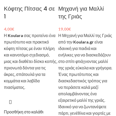
Κόφτης Πίτσας 4 σε
Μηχανή για Μαλλί
1
της Γριάς
4,00
€
19,00
€
Η
Koulara
σας προτείνει ένα
Η Μηχανή για Μαλλί της Γριάς
πρωτότυπο και πρακτικό
από την
Koulara.gr
είναι
κόφτη πίτσας με έναν πλήρη
ιδανική για παιδιά και
και καινοτόμο σχεδιασμό,
ενήλικες για να διασκεδάζουν
μιας και διαθέτει δίσκο κοπής,
στο σπίτι φτιάχνοντας μαλλί
πριονωτά δόντια για τις
της γριάς εύκολα και γρήγορα.
άκρες, σπάτουλά για τα
Ένας πρωτότυπος και
κομμάτια και λαβίδα
διασκεδαστικός τρόπος για
πιασίματος.
να περάσετε καλά μαζί
απολαμβάνοντας ένα
εξαιρετικό μαλλί της γριάς.
Ιδανικό για να ζωντανέψετε
Προσθήκη στο καλάθι
πάρτι, γενέθλια και γιορτές με