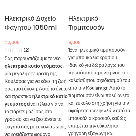
Ηλεκτρικό Δοχείο
Ηλεκτρικό
Φαγητού 1050ml
Τιρμπουσόν
12,00
€
8,00
€
(2)
Ένα ηλεκτρικό τιρμπουσόν
για μπουκάλια κρασιού
Σας παρουσιάζουμε το νέο
ιδανικό για δώρα λόγω του
ηλεκτρικό κυτίο γεύματος
,
πρωτότυπου, μοντέρνου και
μία μεγάλη εφεύρεση της
καλαίσθητου σχεδιασμού του
Κουλάρας για να κάνει τη ζωή
από την
Koulara.gr
. Αυτό το
σας πιο εύκολη. Αυτό το άνετο
τιρμπουσόν είναι πολύ άνετο
και πρακτικό
ηλεκτρικό κυτίο
και εύκολο στη χρήση για την
γεύματος
είναι τέλειο για να
αφαίρεση των φελλών από τα
το πάρετε μαζί σας στο
μπουκάλια κρασιού, καθώς
γραφείο και να ζεστάνετε το
επιτρέπει την εύκολη και
φαγητό σας με ευκολία χωρίς
γρήγορη εξαγωγή και
να χρειάζεστε φούρνο