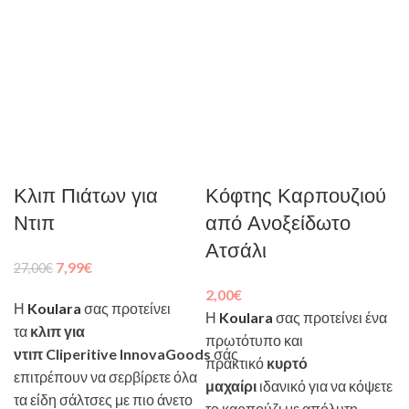
Κλιπ Πιάτων για
Κόφτης Καρπουζιού
Ντιπ
από Ανοξείδωτο
Ατσάλι
7,99
€
27,00
€
2,00
€
Η
Koulara
σας προτείνει
Η
Koulara
σας προτείνει ένα
τα
κλιπ για
πρωτότυπο και
ντιπ Cliperitive InnovaGoods
σάς
πρακτικό
κυρτό
επιτρέπουν να σερβίρετε όλα
μαχαίρι
ιδανικό για να κόψετε
τα είδη σάλτσες με πιο άνετο
το καρπούζι με απόλυτη