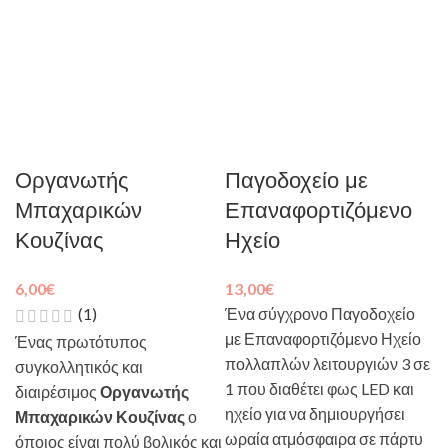
Οργανωτής
Παγοδοχείο με
Μπαχαρικών
Επαναφορτιζόμενο
Κουζίνας
Ηχείο
6,00
€
13,00
€
(1)
Ένα σύγχρονο Παγοδοχείο
με Επαναφορτιζόμενο Ηχείο
Ένας πρωτότυπος
πολλαπλών λειτουργιών 3 σε
συγκολλητικός και
1 που διαθέτει φως LED και
διαιρέσιμος
Οργανωτής
ηχείο για να δημιουργήσει
Μπαχαρικών Κουζίνας
ο
ωραία ατμόσφαιρα σε πάρτυ
όποιος είναι πολύ βολικός και