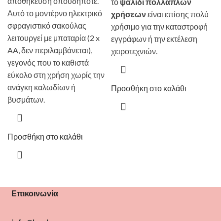
αποθήκευση οπουδήποτε.
το
ψαλίδι πολλαπλών
Αυτό το μοντέρνο ηλεκτρικό
χρήσεων
είναι επίσης πολύ
σφραγιστικό σακούλας
χρήσιμο για την καταστροφή
λειτουργεί με μπαταρία (2 x
εγγράφων ή την εκτέλεση
AA, δεν περιλαμβάνεται),
χειροτεχνιών.
γεγονός που το καθιστά
εύκολο στη χρήση χωρίς την
ανάγκη καλωδίων ή
Προσθήκη στο καλάθι
βυσμάτων.
Προσθήκη στο καλάθι
Επικοινωνία