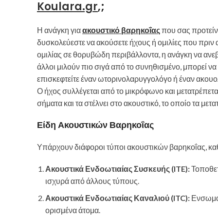
Koulara.gr
,;
Η ανάγκη για
ακουστικό βαρηκοΐας
που σας προτείν
δυσκολεύεστε να ακούσετε ήχους ή ομιλίες που πρι
ομιλίας σε θορυβώδη περιβάλλοντα, η ανάγκη να ανεβ
άλλοι μιλούν πιο σιγά από το συνηθισμένο, μπορεί να 
επισκεφτείτε έναν ωτορινολαρυγγολόγο ή έναν ακουολ
Ο ήχος συλλέγεται από το μικρόφωνο και μετατρέπεται
σήματα και τα στέλνει στο ακουστικό, το οποίο τα μετατ
Είδη Ακουστικών Βαρηκοΐας
Υπάρχουν διάφοροι τύποι ακουστικών βαρηκοΐας, καθ
Ακουστικά Ενδοωτιαίας Συσκευής (ITE):
Τοποθετ
ισχυρά από άλλους τύπους.
Ακουστικά Ενδοωτιαίας Καναλιού (ITC):
Ενσωματώ
ορισμένα άτομα.