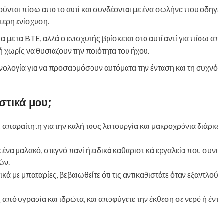
ύνται πίσω από το αυτί και συνδέονται με ένα σωλήνα που οδηγε
τερη ενίσχυση.
 με τα BTE, αλλά ο ενισχυτής βρίσκεται στο αυτί αντί για πίσω απ
 χωρίς να θυσιάζουν την ποιότητα του ήχου.
ολογία για να προσαρμόσουν αυτόματα την ένταση και τη συχνό
τικά μου;
παραίτητη για την καλή τους λειτουργία και μακροχρόνια διάρκε
 ένα μαλακό, στεγνό πανί ή ειδικά καθαριστικά εργαλεία που συν
ών.
ά με μπαταρίες, βεβαιωθείτε ότι τις αντικαθιστάτε όταν εξαντλού
από υγρασία και ιδρώτα, και αποφύγετε την έκθεση σε νερό ή έν