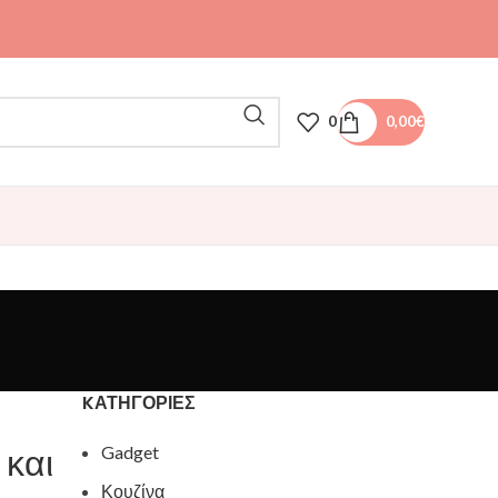
0
0,00
€
KΑΤΗΓΟΡΊΕΣ
 και
Gadget
Κουζίνα