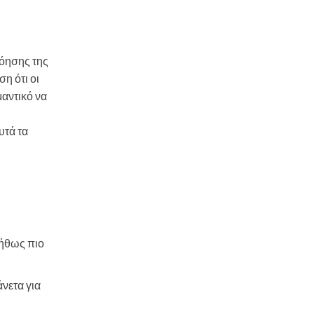
νόησης της
η ότι οι
μαντικό να
υτά τα
νήθως πιο
άνετα για