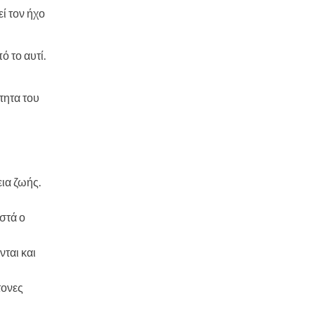
ί τον ήχο
ό το αυτί.
τητα του
ια ζωής.
ιστά ο
νται και
τονες