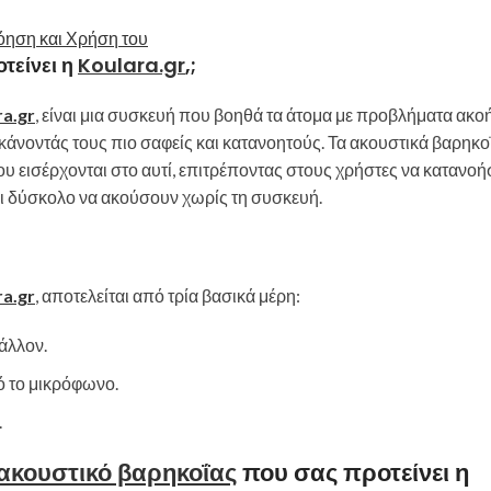
τείνει η
Koulara.gr
,;
ra.gr
, είναι μια συσκευή που βοηθά τα άτομα με προβλήματα ακο
άνοντάς τους πιο σαφείς και κατανοητούς. Τα ακουστικά βαρηκοΐ
υ εισέρχονται στο αυτί, επιτρέποντας στους χρήστες να κατανο
ναι δύσκολο να ακούσουν χωρίς τη συσκευή.
ra.gr
, αποτελείται από τρία βασικά μέρη:
άλλον.
ό το μικρόφωνο.
.
ακουστικό βαρηκοΐας
που σας προτείνει η