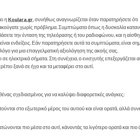
ει η
Koulara.gr
, συνήθως αναγνωρίζεται όταν παρατηρήσετε ότι
ν ακούγατε χωρίς πρόβλημα. Συμπτώματα όπως η δυσκολία κατα
άσετε την ένταση της τηλεόρασης ή του ραδιοφώνου, και η αίσθησ
είναι ενδείξεις. Εάν παρατηρήσετε αυτά τα συμπτώματα, είναι ση
όγο για μια επαγγελματική αξιολόγηση της ακοής σας.
 σε ηλεκτρικά σήματα. Στη συνέχεια, ο ενισχυτής επεξεργάζεται α
ρέπει ξανά σε ήχο και τα μεταφέρει στο αυτί.
ένας σχεδιασμένος για να καλύψει διαφορετικές ανάγκες:
ούνται στο εξωτερικό μέρος του αυτιού και είναι ορατά, αλλά συ
νονται πιο μέσα στο αυτί, κάνοντάς τα λιγότερο ορατά και πιο 