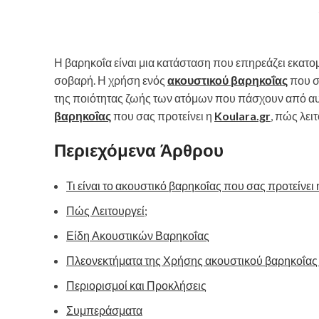
Η βαρηκοΐα είναι μια κατάσταση που επηρεάζει εκατ
σοβαρή. Η χρήση ενός
ακουστικού βαρηκοΐας
που σ
της ποιότητας ζωής των ατόμων που πάσχουν από αυτή
βαρηκοΐας
που σας προτείνει η
Koulara.gr
, πώς λει
Περιεχόμενα Άρθρου
Τι είναι το ακουστικό βαρηκοΐας που σας προτείνει η
Πώς Λειτουργεί;
Είδη Ακουστικών Βαρηκοΐας
Πλεονεκτήματα της Χρήσης ακουστικού βαρηκοΐας π
Περιορισμοί και Προκλήσεις
Συμπεράσματα