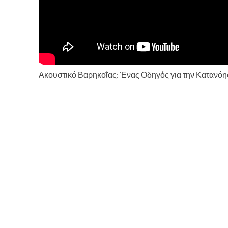
Ακουστικό Βαρηκοΐας: Ένας Οδηγός για την Κατανόη