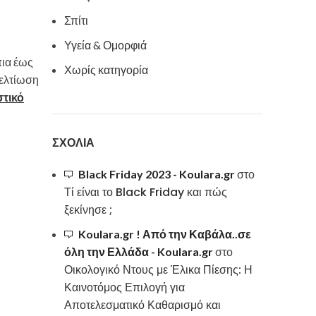
Σπίτι
Υγεία & Ομορφιά
πια έως
Χωρίς κατηγορία
βελτίωση
τικό
ΣΧΌΛΙΑ
Black Friday 2023 - Koulara.gr
στο
Τί είναι το Black Friday και πώς
ξεκίνησε ;
Koulara.gr ! Από την Καβάλα..σε
όλη την Ελλάδα - Koulara.gr
στο
Οικολογικό Ντους με Έλικα Πίεσης: Η
Καινοτόμος Επιλογή για
Αποτελεσματικό Καθαρισμό και