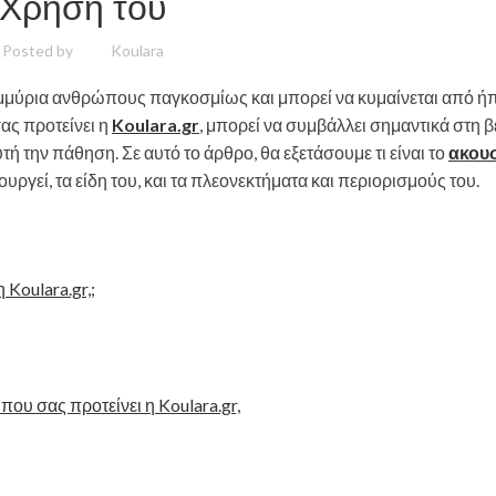
Χρήση του
Posted by
Koulara
ομμύρια ανθρώπους παγκοσμίως και μπορεί να κυμαίνεται από ή
ας προτείνει η
Koulara.gr
, μπορεί να συμβάλλει σημαντικά στη 
 την πάθηση. Σε αυτό το άρθρο, θα εξετάσουμε τι είναι το
ακουσ
τουργεί, τα είδη του, και τα πλεονεκτήματα και περιορισμούς του.
 Koulara.gr,;
ου σας προτείνει η Koulara.gr,