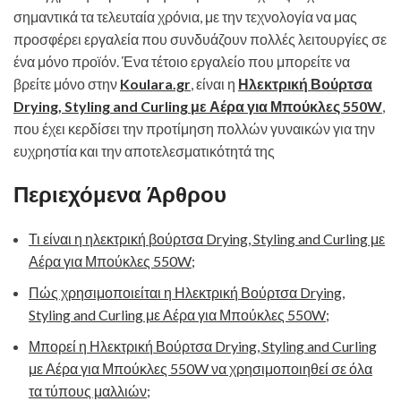
σημαντικά τα τελευταία χρόνια, με την τεχνολογία να μας
προσφέρει εργαλεία που συνδυάζουν πολλές λειτουργίες σε
ένα μόνο προϊόν. Ένα τέτοιο εργαλείο που μπορείτε να
βρείτε μόνο στην
Koulara.gr
, είναι η
Ηλεκτρική Βούρτσα
Drying, Styling and Curling με Αέρα για Μπούκλες 550W
,
που έχει κερδίσει την προτίμηση πολλών γυναικών για την
ευχρηστία και την αποτελεσματικότητά της
Περιεχόμενα Άρθρου
Τι είναι η ηλεκτρική βούρτσα Drying, Styling and Curling με
Αέρα για Μπούκλες 550W;
Πώς χρησιμοποιείται η Ηλεκτρική Βούρτσα Drying,
Styling and Curling με Αέρα για Μπούκλες 550W;
Μπορεί η Ηλεκτρική Βούρτσα Drying, Styling and Curling
με Αέρα για Μπούκλες 550W να χρησιμοποιηθεί σε όλα
τα τύπους μαλλιών;