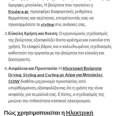
όμορφες μπούκλες. Η βούρτσα που προτείνει η
Koulara.gr
, προσφέρει διαφορετικές ρυθμίσεις
θερμότητας και ταχύτητας, επιτρέποντάς σας να
προσαρμόσετε το
styling
στις ανάγκες σας.
Εύκολη Χρήση και Άνεση
: Ο εργονομικός σχεδιασμός
της βούρτσας εξασφαλίζει άνετο κράτημα και ευκολία στη
χρήση. Το ελαφρύ βάρος και ο καλωδιωμένος σχεδιασμός
καθιστούν την εργασία με την βούρτσα πιο εύκολη και
ξεκούραστη.
Ασφάλεια και Προστασία
: Η
Ηλεκτρική Βούρτσα
Drying, Styling and Curling με Αέρα για Μπούκλες
550W
διαθέτει μηχανισμό προστασίας από
υπερθέρμανση, εξασφαλίζοντας ότι η χρήση της είναι
ασφαλής για τα μαλλιά σας. Επίσης, ο σχεδιασμός της
μειώνει την πιθανότητα στατικού ηλεκτρισμού.
Πώς χρησιμοποιείται η
Ηλεκτρική