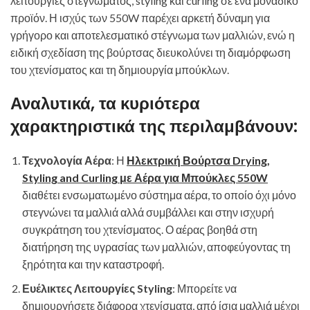
λειτουργίες στεγνώματος, styling και curling σε ένα μοναδικό
προϊόν. Η ισχύς των 550W παρέχει αρκετή δύναμη για
γρήγορο και αποτελεσματικό στέγνωμα των μαλλιών, ενώ η
ειδική σχεδίαση της βούρτσας διευκολύνει τη διαμόρφωση
του χτενίσματος και τη δημιουργία μπούκλων.
Αναλυτικά, τα κυριότερα
χαρακτηριστικά της περιλαμβάνουν:
Τεχνολογία Αέρα
: Η
Ηλεκτρική Βούρτσα Drying,
Styling and Curling με Αέρα για Μπούκλες 550W
διαθέτει ενσωματωμένο σύστημα αέρα, το οποίο όχι μόνο
στεγνώνει τα μαλλιά αλλά συμβάλλει και στην ισχυρή
συγκράτηση του χτενίσματος. Ο αέρας βοηθά στη
διατήρηση της υγρασίας των μαλλιών, αποφεύγοντας τη
ξηρότητα και την καταστροφή.
Ευέλικτες Λειτουργίες Styling
: Μπορείτε να
δημιουργήσετε διάφορα χτενίσματα, από ίσια μαλλιά μέχρι