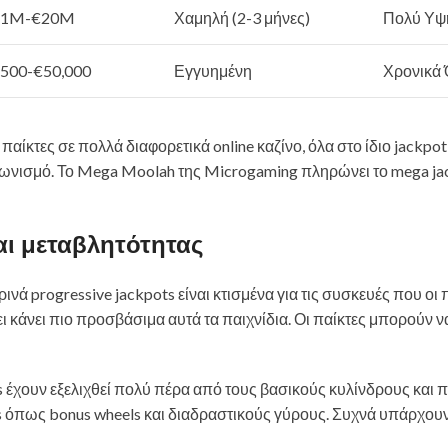
€1M-€20M
Χαμηλή (2-3 μήνες)
Πολύ Υψ
500-€50,000
Εγγυημένη
Χρονικά 
ίκτες σε πολλά διαφορετικά online καζίνο, όλα στο ίδιο jackpot
γωνισμό. Το Mega Moolah της Microgaming πληρώνει το mega ja
αι μεταβλητότητας
ρινά progressive jackpots είναι κτισμένα για τις συσκευές που οι 
ι κάνει πιο προσβάσιμα αυτά τα παιχνίδια. Οι παίκτες μπορούν ν
s έχουν εξελιχθεί πολύ πέρα από τους βασικούς κυλίνδρους και 
s όπως bonus wheels και διαδραστικούς γύρους. Συχνά υπάρχου