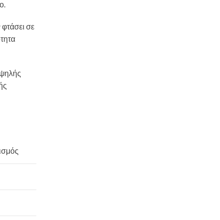
ο.
 φτάσει σε
ότητα
 υψηλής
ής
ισμός