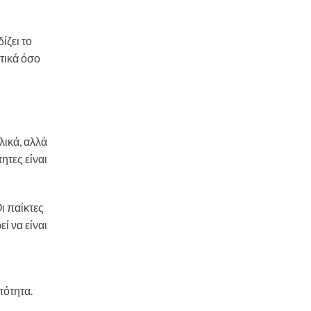
ίζει το
τικά όσο
λικά, αλλά
ητες είναι
Οι παίκτες
ί να είναι
τότητα.