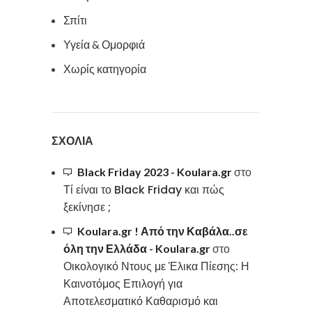
Σπίτι
Υγεία & Ομορφιά
Χωρίς κατηγορία
ΣΧΌΛΙΑ
Black Friday 2023 - Koulara.gr
στο
Τί είναι το Black Friday και πώς
ξεκίνησε ;
Koulara.gr ! Από την Καβάλα..σε
όλη την Ελλάδα - Koulara.gr
στο
Οικολογικό Ντους με Έλικα Πίεσης: Η
Καινοτόμος Επιλογή για
Αποτελεσματικό Καθαρισμό και