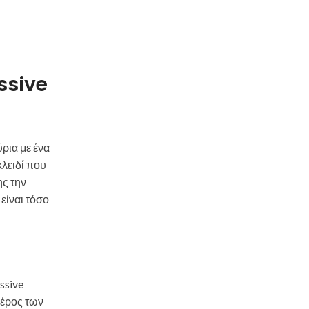
ssive
ύρια με ένα
κλειδί που
ης την
είναι τόσο
ssive
μέρος των