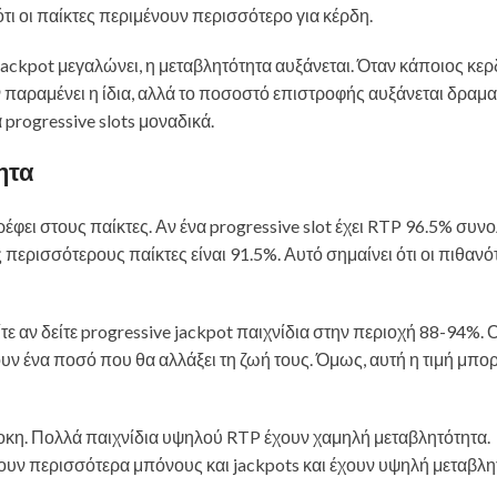
τι οι παίκτες περιμένουν περισσότερο για κέρδη.
ackpot μεγαλώνει, η μεταβλητότητα αυξάνεται. Όταν κάποιος κερδ
ν παραμένει η ίδια, αλλά το ποσοστό επιστροφής αυξάνεται δραμα
 progressive slots μοναδικά.
ητα
ρέφει στους παίκτες. Αν ένα progressive slot έχει RTP 96.5% συνο
 περισσότερους παίκτες είναι 91.5%. Αυτό σημαίνει ότι οι πιθανότ
ίτε αν δείτε progressive jackpot παιχνίδια στην περιοχή 88-94%. 
υν ένα ποσό που θα αλλάξει τη ζωή τους. Όμως, αυτή η τιμή μπορε
λοκη. Πολλά παιχνίδια υψηλού RTP έχουν χαμηλή μεταβλητότητα.
υν περισσότερα μπόνους και jackpots και έχουν υψηλή μεταβλη