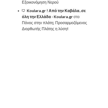
Εξοικονόμηση Νερού
Koulara.gr ! Από την Καβάλα..σε
όλη την Ελλάδα - Koulara.gr
στο
Πόνος στην πλάτη; Προσαρμοζόμενος
Διορθωτής Πλάτης η λύση!