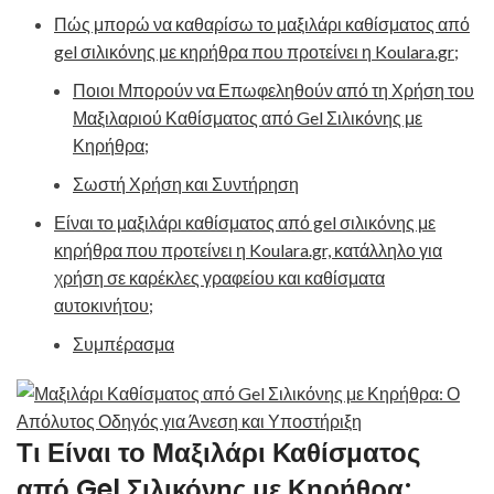
Πώς μπορώ να καθαρίσω το μαξιλάρι καθίσματος από
gel σιλικόνης με κηρήθρα που προτείνει η Koulara.gr;
Ποιοι Μπορούν να Επωφεληθούν από τη Χρήση του
Μαξιλαριού Καθίσματος από Gel Σιλικόνης με
Κηρήθρα;
Σωστή Χρήση και Συντήρηση
Είναι το μαξιλάρι καθίσματος από gel σιλικόνης με
κηρήθρα που προτείνει η Koulara.gr, κατάλληλο για
χρήση σε καρέκλες γραφείου και καθίσματα
αυτοκινήτου;
Συμπέρασμα
Τι Είναι το Μαξιλάρι Καθίσματος
από Gel Σιλικόνης με Κηρήθρα;