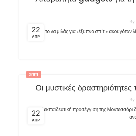
By
22
Κάποτε, το να μιλάς για «έξυπνο σπίτι» ακουγόταν 
ΑΠΡ
ΣΠΊΤΙ
Οι μυστικές δραστηριότητες 
By
Η εκπαιδευτική προσέγγιση της Μοντεσσόρι δ
22
ανα
ΑΠΡ