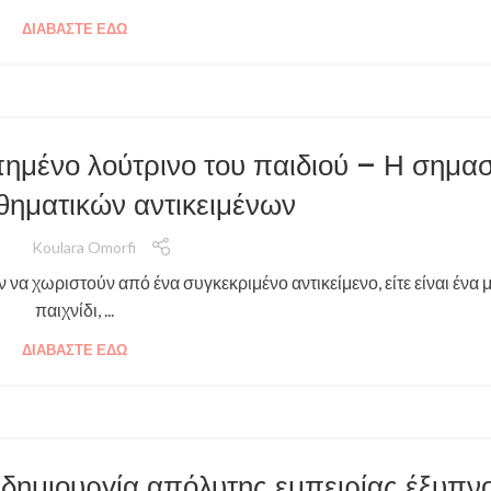
ΔΙΑΒΆΣΤΕ ΕΔΏ
ημένο λούτρινο του παιδιού – Η σημασ
θηματικών αντικειμένων
Koulara Omorfi
να χωριστούν από ένα συγκεκριμένο αντικείμενο, είτε είναι ένα
παιχνίδι, ...
ΔΙΑΒΆΣΤΕ ΕΔΏ
δημιουργία απόλυτης εμπειρίας έξυπν