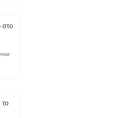
 στο
σουμε
 το