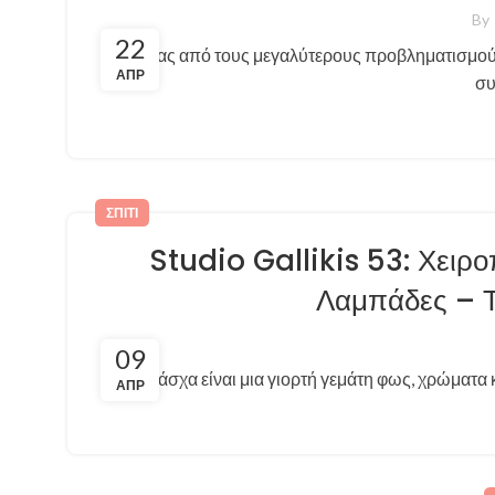
By
22
Ένας από τους μεγαλύτερους προβληματισμούς 
ΑΠΡ
συ
ΣΠΊΤΙ
Studio Gallikis 53: Χειρ
Λαμπάδες – Τ
09
Το Πάσχα είναι μια γιορτή γεμάτη φως, χρώματα κ
ΑΠΡ