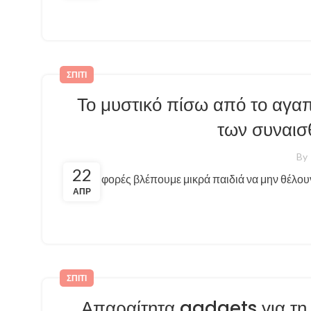
ΣΠΊΤΙ
Το μυστικό πίσω από το αγαπ
των συναισ
By
22
Πολλές φορές βλέπουμε μικρά παιδιά να μην θέλουν 
ΑΠΡ
ΣΠΊΤΙ
Απαραίτητα gadgets για τη 