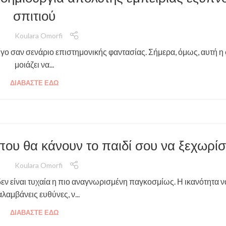
σπιτιού
Koulara Omorfi
λίγο σαν σενάριο επιστημονικής φαντασίας. Σήμερα, όμως, αυτή 
μοιάζει να...
ΔΙΑΒΆΣΤΕ ΕΔΏ
που θα κάνουν το παιδί σου να ξεχωρίσ
Koulara Omorfi
εν είναι τυχαία η πιο αναγνωρισμένη παγκοσμίως. Η ικανότητα ν
λαμβάνεις ευθύνες, ν...
ΔΙΑΒΆΣΤΕ ΕΔΏ