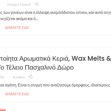
Koulara Omorfi
των γονέων είναι η έλλειψη ανεμπόδιστου ύπνου, και αυτό συχ
νεχίζεται ακόμα και ό...
ΔΙΑΒΆΣΤΕ ΕΔΏ
οποίητα Αρωματικά Κεριά, Wax Melts 
ο Τέλειο Πασχαλινό Δώρο
By
Koulara
αι αγάπη. Είναι η στιγμή που αναζητούμε όμορφους, ιδιαίτερους τ
ΔΙΑΒΆΣΤΕ ΕΔΏ