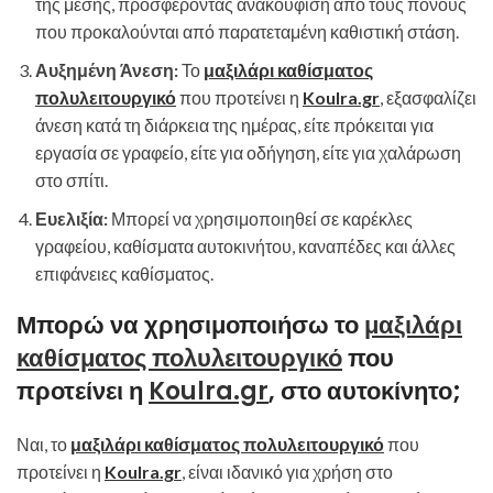
της μέσης, προσφέροντας ανακούφιση από τους πόνους
που προκαλούνται από παρατεταμένη καθιστική στάση.
Αυξημένη Άνεση:
Το
μαξιλάρι καθίσματος
πολυλειτουργικό
που προτείνει η
Koulra.gr
, εξασφαλίζει
άνεση κατά τη διάρκεια της ημέρας, είτε πρόκειται για
εργασία σε γραφείο, είτε για οδήγηση, είτε για χαλάρωση
στο σπίτι.
Ευελιξία:
Μπορεί να χρησιμοποιηθεί σε καρέκλες
γραφείου, καθίσματα αυτοκινήτου, καναπέδες και άλλες
επιφάνειες καθίσματος.
Μπορώ να χρησιμοποιήσω το
μαξιλάρι
καθίσματος πολυλειτουργικό
που
προτείνει η
Koulra.gr
, στο αυτοκίνητο;
Ναι, το
μαξιλάρι καθίσματος πολυλειτουργικό
που
προτείνει η
Koulra.gr
, είναι ιδανικό για χρήση στο