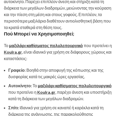
αυτοκίνητο. Παρέχει επιπλέον άνεση και στήριξη κατά τη
διάρκεια των μεγάλων διαδρομών, μειώνοντας την κούραση
και την πίεση στη μέση και στους γοφούς. Επιπλέον, τα
περισσότερα μαξιλάρια διαθέτουν αντιολισθητική βάση που
τα κρατά σταθερά στη θέση τους.
Πού Μπορεί να Χρησιμοποιηθεί;
Το
μαξιλάρι καθίσματος πολυλειτουργικό
που προτείνει η
Koulra.gr
, είναι ιδανικό για χρήση σε διάφορους χώρους και
καταστάσεις:
Γραφείο:
Βοηθά στην αποφυγή της κόπωσης και της
δυσφορίας κατά τις μακρές ώρες εργασίας.
Αυτοκίνητο:
Το
μαξιλάρι καθίσματος πολυλειτουργικό
που προτείνει η
Koulra.gr
, παρέχει άνεση και υποστήριξη
κατά τη διάρκεια των μεγάλων διαδρομών.
Σπίτι:
Ιδανικό για χρήση σε καναπέ ή καρέκλα κατά τη
διάρκεια της ανάγνωσης, της παρακολούθησης