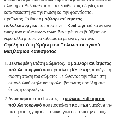
πλυντήριο. Βεβαιωθείτε ότι ακολουθείτε τις οδηγίες του
κατασκευαστή για την πλύση και την φροντίδα του
προϊόντος. Το ίδιο το
μαξιλάρι καθίσματος
πολυλειτουργικό
που προτείνει η
Koulra.gr
, ειδικά αν είναι
φτιαγμένο από memory foam, δεν πρέπει να βυθίζεται σε
νερό, αλλά μπορεί να καθαριστεί με ένα υγρό πανί.
Οφέλη από τη Χρήση του Πολυλειτουργικού
Μαξιλαριού Καθίσματος
Βελτιωμένη Στάση Σώματος:
Το
μαξιλάρι καθίσματος
πολυλειτουργικό
που προτείνει η
Koulra.gr
, προάγει τη
σωστή στάση του σώματος, μειώνοντας την πίεση στη
σπονδυλική στήλη και προλαμβάνοντας προβλήματα
όπως η οσφυαλγία.
Ανακούφιση από Πόνους:
Το
μαξιλάρι καθίσματος
πολυλειτουργικό
που προτείνει η
Koulra.gr
, μειώνει την
πίεση στους γοφούς, το κοκκυγικό οστό και την περιοχή