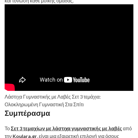
και τόνωση κάθε μυϊκής ομάδας.
Λάστιχα Γυμναστικής με Λαβές Σετ 3 τεμάχια:
Ολοκληρωμένη Γυμναστική Στα Σπίτι
Συμπέρασμα
Το
Σετ 3 τεμαχίων με λάστιχα γυμναστικής με λαβές
από
την
Koulara.gr
, είναι μια εξαιρετική επιλογή για όσους