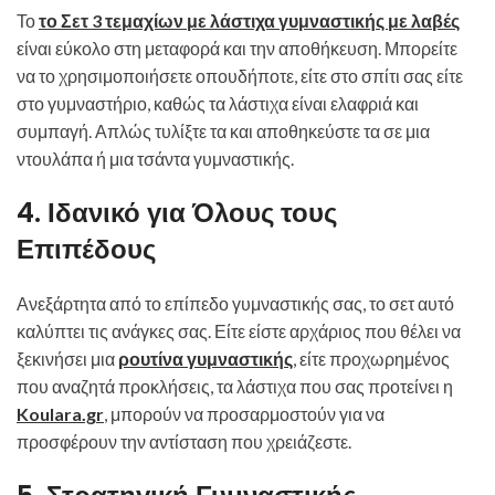
Το
το Σετ 3 τεμαχίων με λάστιχα γυμναστικής με λαβές
είναι εύκολο στη μεταφορά και την αποθήκευση. Μπορείτε
να το χρησιμοποιήσετε οπουδήποτε, είτε στο σπίτι σας είτε
στο γυμναστήριο, καθώς τα λάστιχα είναι ελαφριά και
συμπαγή. Απλώς τυλίξτε τα και αποθηκεύστε τα σε μια
ντουλάπα ή μια τσάντα γυμναστικής.
4. Ιδανικό για Όλους τους
Επιπέδους
Ανεξάρτητα από το επίπεδο γυμναστικής σας, το σετ αυτό
καλύπτει τις ανάγκες σας. Είτε είστε αρχάριος που θέλει να
ξεκινήσει μια
ρουτίνα γυμναστικής
, είτε προχωρημένος
που αναζητά προκλήσεις, τα λάστιχα που σας προτείνει η
Koulara.gr
, μπορούν να προσαρμοστούν για να
προσφέρουν την αντίσταση που χρειάζεστε.