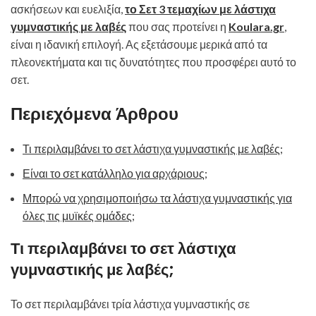
ασκήσεων και ευελιξία,
το Σετ 3 τεμαχίων με λάστιχα
γυμναστικής με λαβές
που σας προτείνει η
Koulara.gr
,
είναι η ιδανική επιλογή. Ας εξετάσουμε μερικά από τα
πλεονεκτήματα και τις δυνατότητες που προσφέρει αυτό το
σετ.
Περιεχόμενα Άρθρου
Τι περιλαμβάνει το σετ λάστιχα γυμναστικής με λαβές;
Είναι το σετ κατάλληλο για αρχάριους;
Μπορώ να χρησιμοποιήσω τα λάστιχα γυμναστικής για
όλες τις μυϊκές ομάδες;
Τι περιλαμβάνει το σετ λάστιχα
γυμναστικής με λαβές;
Το σετ περιλαμβάνει τρία λάστιχα γυμναστικής σε