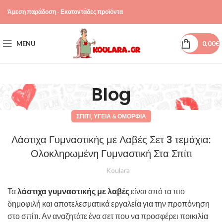
Άμεση παράδοση - Εκατοντάδες προϊόντα
MENU
0,00
€
Blog
,
ΣΠΊΤΙ
ΥΓΕΊΑ & ΟΜΟΡΦΙΆ
Λάστιχα Γυμναστικής με Λαβές Σετ 3 τεμάχια:
Ολοκληρωμένη Γυμναστική Στα Σπίτι
Koulara
Τα
λάστιχα γυμναστικής με λαβές
είναι από τα πιο
δημοφιλή και αποτελεσματικά εργαλεία για την προπόνηση
στο σπίτι. Αν αναζητάτε ένα σετ που να προσφέρει ποικιλία