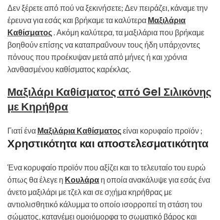
Δεν ξέρετε από πού να ξεκινήσετε; Δεν πειράζει, κάναμε την
έρευνα για εσάς και βρήκαμε τα καλύτερα
Μαξιλάρια
Καθίσματος
. Ακόμη καλύτερα, τα μαξιλάρια που βρήκαμε
βοηθούν επίσης να καταπραΰνουν τους ήδη υπάρχοντες
πόνους που προέκυψαν μετά από μήνες ή και χρόνια
λανθασμένου καθίσματος καρέκλας.
Μαξιλάρι Καθίσματος από Gel Σιλικόνης
με Κηρήθρα
Γιατί ένα
Μαξιλάρια Καθίσματος
είναι κορυφαίο προϊόν ;
Χρηστικότητα και αποστελεσματικότητα
Ένα κορυφαίο προϊόν που αξίζει και το τελευταίο του ευρώ
όπως θα έλεγε η
Κουλάρα
η οποία ανακάλυψε για εσάς ένα
άνετο μαξιλάρι με τζελ και σε σχήμα κηρήθρας με
αντιολισθητικό κάλυμμα το οποίο ισορροπεί τη στάση του
σώματος, κατανέμει ομοιόμορφα το σωματικό βάρος και