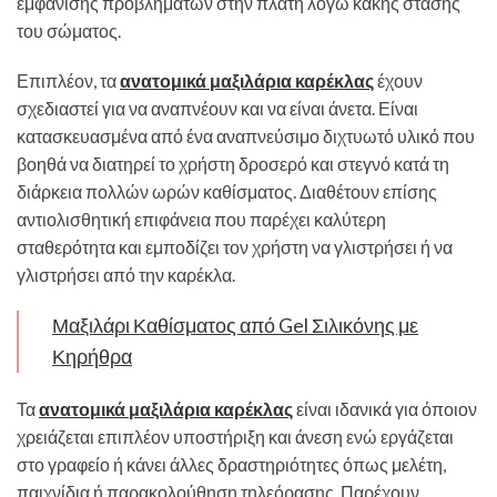
εμφάνισης προβλημάτων στην πλάτη λόγω κακής στάσης
του σώματος.
Επιπλέον, τα
ανατομικά μαξιλάρια καρέκλας
έχουν
σχεδιαστεί για να αναπνέουν και να είναι άνετα. Είναι
κατασκευασμένα από ένα αναπνεύσιμο διχτυωτό υλικό που
βοηθά να διατηρεί το χρήστη δροσερό και στεγνό κατά τη
διάρκεια πολλών ωρών καθίσματος. Διαθέτουν επίσης
αντιολισθητική επιφάνεια που παρέχει καλύτερη
σταθερότητα και εμποδίζει τον χρήστη να γλιστρήσει ή να
γλιστρήσει από την καρέκλα.
Μαξιλάρι Καθίσματος από Gel Σιλικόνης με
Κηρήθρα
Τα
ανατομικά μαξιλάρια καρέκλας
είναι ιδανικά για όποιον
χρειάζεται επιπλέον υποστήριξη και άνεση ενώ εργάζεται
στο γραφείο ή κάνει άλλες δραστηριότητες όπως μελέτη,
παιχνίδια ή παρακολούθηση τηλεόρασης. Παρέχουν