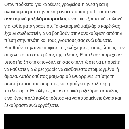
Όταν πρόκειται για καρέκλες γραφείου, η άνεση και η
ανακούφιση από την πίεση είναι απαραίτητα. Γι’ αυτό ένα
ανατομικό μαξιλάρι καρέκλας
είναι μια εξαιρετική επιλογή
για καθίσματα γραφείου. Τα ανατομικά μαξιλάρια καρέκλας
έχουν σχεδιαστεί για να βοηθούν στην ανακούφιση από την
πίεση στην πλάτη και τους γλουτούς σας ενώ κάθεστε.
Βοηθούν στην ανακούφιση της ενόχλησης στους ώμους, τον
αυχένα και το κάτω μέρος της πλάτης. Επιπλέον, παρέχουν
υποστήριξη στη σπονδυλική σας στήλη, ώστε να μπορείτε
να κάθεστε για ώρες χωρίς να αισθάνεστε στριμωγμένοι ή
άβολα. Αυτός ο τύπος μαξιλαριού ενθαρρύνει επίσης τη
σωστή στάση του σώματος και προάγει την καλύτερη
κυκλοφορία. Εν ολίγοις, τα ανατομικά μαξιλάρια καρέκλας
είναι ένας πολύ καλός τρόπος για να παραμείνετε άνετα και
ξεκούραστα ενώ εργάζεστε.