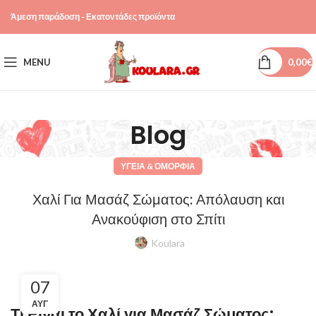
Άμεση παράδοση - Εκατοντάδες προϊόντα
MENU
0,00
€
Blog
ΥΓΕΊΑ & ΟΜΟΡΦΙΆ
Χαλί Για Μασάζ Σώματος: Απόλαυση και
Ανακούφιση στο Σπίτι
Koulara
07
ΑΥΓ
Τι Είναι το Χαλί για Μασάζ Σώματος;