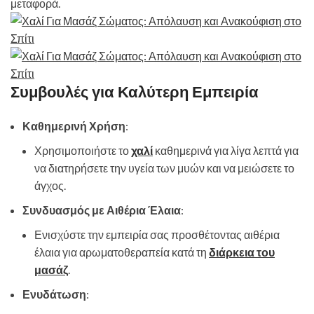
μεταφορά.
Συμβουλές για Καλύτερη Εμπειρία
Καθημερινή Χρήση
:
Χρησιμοποιήστε το
χαλί
καθημερινά για λίγα λεπτά για
να διατηρήσετε την υγεία των μυών και να μειώσετε το
άγχος.
Συνδυασμός με Αιθέρια Έλαια
:
Ενισχύστε την εμπειρία σας προσθέτοντας αιθέρια
έλαια για αρωματοθεραπεία κατά τη
διάρκεια του
μασάζ
.
Ενυδάτωση
: