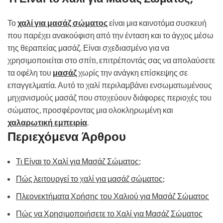
Το
χαλί για μασάζ σώματος
είναι μια καινοτόμα συσκευή
που παρέχει ανακούφιση από την ένταση και το άγχος μέσω
της θεραπείας μασάζ. Είναι σχεδιασμένο για να
χρησιμοποιείται στο σπίτι, επιτρέποντάς σας να απολαύσετε
τα οφέλη του
μασάζ
χωρίς την ανάγκη επίσκεψης σε
επαγγελματία. Αυτό το χαλί περιλαμβάνει ενσωματωμένους
μηχανισμούς μασάζ που στοχεύουν διάφορες περιοχές του
σώματος, προσφέροντας μια ολοκληρωμένη και
χαλαρωτική εμπειρία
.
Περιεχόμενα Άρθρου
Τι Είναι το Χαλί για Μασάζ Σώματος;
Πώς λειτουργεί το χαλί για μασάζ σώματος;
Πλεονεκτήματα Χρήσης του Χαλιού για Μασάζ Σώματος
Πώς να Χρησιμοποιήσετε το Χαλί για Μασάζ Σώματος