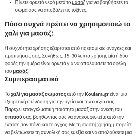
Πίνετε αρκετό νερό μετά το
μασάζ
για να βοηθήσετε το
σώμα σας να αποβάλει τις τοξίνες.
Πόσο συχνά πρέπει να χρησιμοποιώ το
χαλί για μασάζ;
Η συχνότητα χρήσης εξαρτάται από τις ατομικές ανάγκες και
προτιμήσεις σας. Συνήθως, 15-30 λεπτά χρήσης μία ή δύο
φορές την ημέρα είναι αρκετά για να απολαύσετε τα οφέλη
του
μασάζ
.
Συμπερασματικά
Το
χαλί για μασάζ σώματος
από την
Koulara.gr
είναι μια
εξαιρετική επένδυση για την υγεία και την ευεξία σας.
Παρέχει επαγγελματική ποιότητα μασάζ στην άνεση του
σπιτιού
σας, βοηθώντας σας να ανακουφιστείτε από την
ένταση, τον πόνο και το άγχος. Με τη σωστή χρήση, μπορείτε
να βελτιώσετε τη συνολική σας ευεξία και να απολαύσετε μια