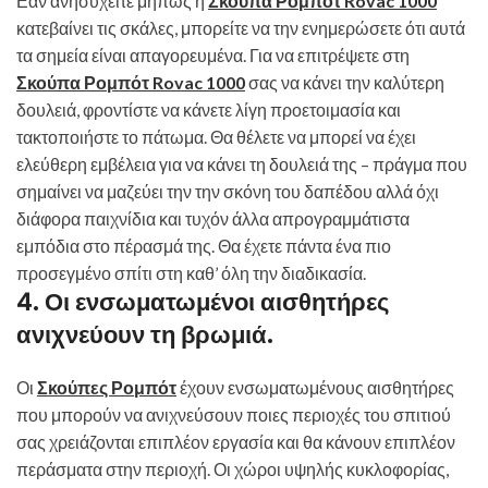
Εάν ανησυχείτε μήπως η
Σκούπα Ρομπότ Rovac 1000
κατεβαίνει τις σκάλες, μπορείτε να την ενημερώσετε ότι αυτά
τα σημεία είναι απαγορευμένα. Για να επιτρέψετε στη
Σκούπα Ρομπότ Rovac 1000
σας να κάνει την καλύτερη
δουλειά, φροντίστε να κάνετε λίγη προετοιμασία και
τακτοποιήστε το πάτωμα. Θα θέλετε να μπορεί να έχει
ελεύθερη εμβέλεια για να κάνει τη δουλειά της – πράγμα που
σημαίνει να μαζεύει την την σκόνη του δαπέδου αλλά όχι
διάφορα παιχνίδια και τυχόν άλλα απρογραμμάτιστα
εμπόδια στο πέρασμά της. Θα έχετε πάντα ένα πιο
προσεγμένο σπίτι στη καθ’ όλη την διαδικασία.
4. Οι ενσωματωμένοι αισθητήρες
ανιχνεύουν τη βρωμιά.
Οι
Σκούπες Ρομπότ
έχουν ενσωματωμένους αισθητήρες
που μπορούν να ανιχνεύσουν ποιες περιοχές του σπιτιού
σας χρειάζονται επιπλέον εργασία και θα κάνουν επιπλέον
περάσματα στην περιοχή. Οι χώροι υψηλής κυκλοφορίας,