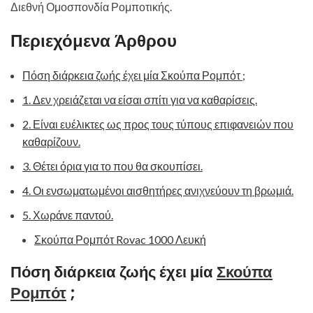
Διεθνή Ομοσπονδία Ρομποτικής.
Περιεχόμενα Άρθρου
Πόση διάρκεια ζωής έχει μία Σκούπα Ρομπότ ;
1. Δεν χρειάζεται να είσαι σπίτι για να καθαρίσεις.
2. Είναι ευέλικτες ως προς τους τύπους επιφανειών που
καθαρίζουν.
3. Θέτει όρια για το που θα σκουπίσει.
4. Οι ενσωματωμένοι αισθητήρες ανιχνεύουν τη βρωμιά.
5. Χωράνε παντού.
Σκούπα Ρομπότ Rovac 1000 Λευκή
Πόση διάρκεια ζωής έχει μία
Σκούπα
Ρομπότ
;