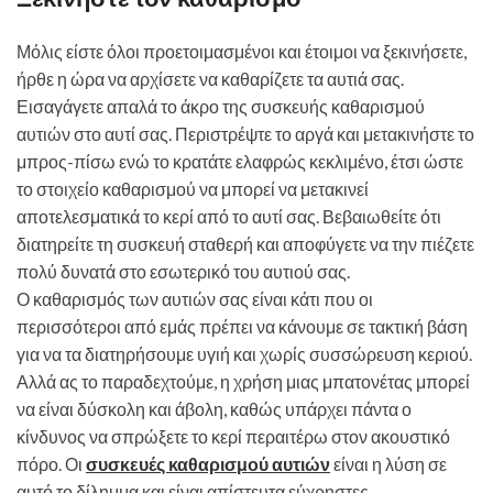
Μόλις είστε όλοι προετοιμασμένοι και έτοιμοι να ξεκινήσετε,
ήρθε η ώρα να αρχίσετε να καθαρίζετε τα αυτιά σας.
Εισαγάγετε απαλά το άκρο της συσκευής καθαρισμού
αυτιών στο αυτί σας. Περιστρέψτε το αργά και μετακινήστε το
μπρος-πίσω ενώ το κρατάτε ελαφρώς κεκλιμένο, έτσι ώστε
το στοιχείο καθαρισμού να μπορεί να μετακινεί
αποτελεσματικά το κερί από το αυτί σας. Βεβαιωθείτε ότι
διατηρείτε τη συσκευή σταθερή και αποφύγετε να την πιέζετε
πολύ δυνατά στο εσωτερικό του αυτιού σας.
Ο καθαρισμός των αυτιών σας είναι κάτι που οι
περισσότεροι από εμάς πρέπει να κάνουμε σε τακτική βάση
για να τα διατηρήσουμε υγιή και χωρίς συσσώρευση κεριού.
Αλλά ας το παραδεχτούμε, η χρήση μιας μπατονέτας μπορεί
να είναι δύσκολη και άβολη, καθώς υπάρχει πάντα ο
κίνδυνος να σπρώξετε το κερί περαιτέρω στον ακουστικό
πόρο. Οι
συσκευές καθαρισμού αυτιών
είναι η λύση σε
αυτό το δίλημμα και είναι απίστευτα εύχρηστες.