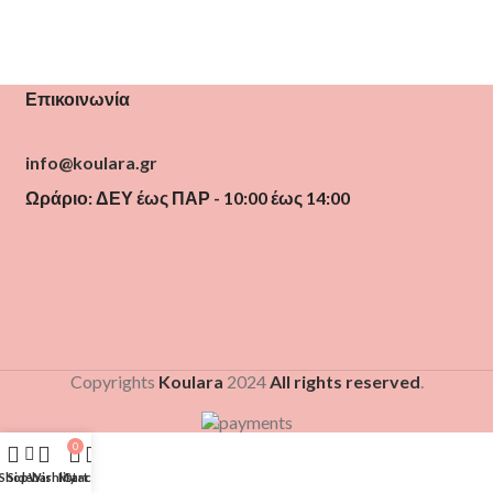
Επικοινωνία
info@koulara.gr
Ωράριο: ΔΕΥ έως ΠΑΡ - 10:00 έως 14:00
Copyrights
Koulara
2024
All rights reserved
.
0
Shop
Sidebar
Wishlist
My account
Cart