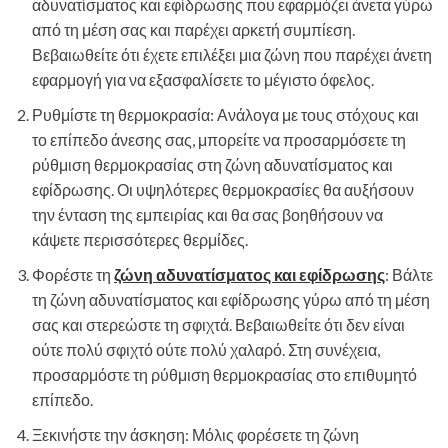
αδυνατίσματος και εφίδρωσης που εφαρμόζει άνετα γύρω
από τη μέση σας και παρέχει αρκετή συμπίεση.
Βεβαιωθείτε ότι έχετε επιλέξει μια ζώνη που παρέχει άνετη
εφαρμογή για να εξασφαλίσετε το μέγιστο όφελος.
Ρυθμίστε τη θερμοκρασία: Ανάλογα με τους στόχους και
το επίπεδο άνεσης σας, μπορείτε να προσαρμόσετε τη
ρύθμιση θερμοκρασίας στη ζώνη αδυνατίσματος και
εφίδρωσης. Οι υψηλότερες θερμοκρασίες θα αυξήσουν
την ένταση της εμπειρίας και θα σας βοηθήσουν να
κάψετε περισσότερες θερμίδες.
Φορέστε τη
ζώνη αδυνατίσματος και εφίδρωσης
: Βάλτε
τη ζώνη αδυνατίσματος και εφίδρωσης γύρω από τη μέση
σας και στερεώστε τη σφιχτά. Βεβαιωθείτε ότι δεν είναι
ούτε πολύ σφιχτό ούτε πολύ χαλαρό. Στη συνέχεια,
προσαρμόστε τη ρύθμιση θερμοκρασίας στο επιθυμητό
επίπεδο.
Ξεκινήστε την άσκηση: Μόλις φορέσετε τη ζώνη