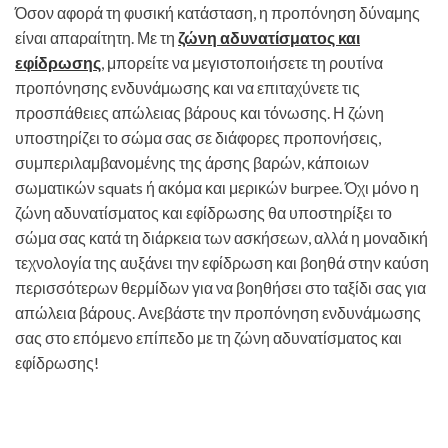
Όσον αφορά τη φυσική κατάσταση, η προπόνηση δύναμης
είναι απαραίτητη. Με τη
ζώνη αδυνατίσματος και
εφίδρωσης
, μπορείτε να μεγιστοποιήσετε τη ρουτίνα
προπόνησης ενδυνάμωσης και να επιταχύνετε τις
προσπάθειες απώλειας βάρους και τόνωσης. Η ζώνη
υποστηρίζει το σώμα σας σε διάφορες προπονήσεις,
συμπεριλαμβανομένης της άρσης βαρών, κάποιων
σωματικών squats ή ακόμα και μερικών burpee. Όχι μόνο η
ζώνη αδυνατίσματος και εφίδρωσης θα υποστηρίξει το
σώμα σας κατά τη διάρκεια των ασκήσεων, αλλά η μοναδική
τεχνολογία της αυξάνει την εφίδρωση και βοηθά στην καύση
περισσότερων θερμίδων για να βοηθήσει στο ταξίδι σας για
απώλεια βάρους. Ανεβάστε την προπόνηση ενδυνάμωσης
σας στο επόμενο επίπεδο με τη ζώνη αδυνατίσματος και
εφίδρωσης!