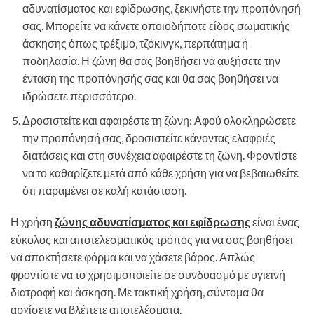
αδυνατίσματος και εφίδρωσης, ξεκινήστε την προπόνησή
σας. Μπορείτε να κάνετε οποιοδήποτε είδος σωματικής
άσκησης όπως τρέξιμο, τζόκινγκ, περπάτημα ή
ποδηλασία. Η ζώνη θα σας βοηθήσει να αυξήσετε την
ένταση της προπόνησής σας και θα σας βοηθήσει να
ιδρώσετε περισσότερο.
Δροσιστείτε και αφαιρέστε τη ζώνη: Αφού ολοκληρώσετε
την προπόνησή σας, δροσιστείτε κάνοντας ελαφριές
διατάσεις και στη συνέχεια αφαιρέστε τη ζώνη. Φροντίστε
να το καθαρίζετε μετά από κάθε χρήση για να βεβαιωθείτε
ότι παραμένει σε καλή κατάσταση.
Η χρήση
ζώνης αδυνατίσματος και εφίδρωσης
είναι ένας
εύκολος και αποτελεσματικός τρόπος για να σας βοηθήσει
να αποκτήσετε φόρμα και να χάσετε βάρος. Απλώς
φροντίστε να το χρησιμοποιείτε σε συνδυασμό με υγιεινή
διατροφή και άσκηση. Με τακτική χρήση, σύντομα θα
αρχίσετε να βλέπετε αποτελέσματα.