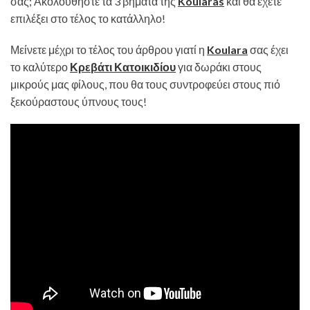
σας; Ακολουθήστε τα 3 βήματα της
Koularas
και θα έχετε
επιλέξει στο τέλος το κατάλληλο!
Μείνετε μέχρι το τέλος του άρθρου γιατί η
Koulara
σας έχει
το καλύτερο
Κρεβάτι Κατοικιδίου
για δωράκι στους
μικρούς μας φίλους, που θα τους συντροφεύει στους πιό
ξεκούραστους ύπνους τους!