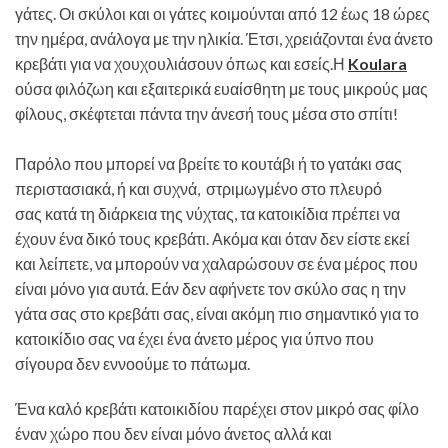
γάτες. Οι σκύλοι και οι γάτες κοιμούνται από 12 έως 18 ώρες
την ημέρα, ανάλογα με την ηλικία. Έτσι, χρειάζονται ένα άνετο
κρεβάτι για να χουχουλιάσουν όπως και εσείς.Η
Koulara
ούσα φιλόζωη και εξαιτερικά ευαίσθητη με τους μικρούς μας
φίλους, σκέφτεται πάντα την άνεσή τους μέσα στο σπίτι!
Παρόλο που μπορεί να βρείτε το κουτάβι ή το γατάκι σας
περιστασιακά, ή και συχνά, στριμωγμένο στο πλευρό
σας κατά τη διάρκεια της νύχτας, τα κατοικίδια πρέπει να
έχουν ένα δικό τους κρεβάτι. Ακόμα και όταν δεν είστε εκεί
και λείπετε, να μπορούν να χαλαρώσουν σε ένα μέρος που
είναι μόνο για αυτά. Εάν δεν αφήνετε τον σκύλο σας η την
γάτα σας στο κρεβάτι σας, είναι ακόμη πιο σημαντικό για το
κατοικίδιο σας να έχει ένα άνετο μέρος για ύπνο που
σίγουρα δεν εννοούμε το πάτωμα.
Ένα καλό κρεβάτι κατοικιδίου παρέχει στον μικρό σας φίλο
έναν χώρο που δεν είναι μόνο άνετος αλλά και