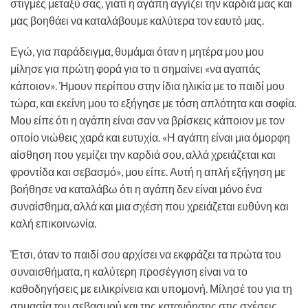
στιγμές μεταξύ σας, γιατί η αγάπη αγγίζει την καρδιά μας και
μας βοηθάει να καταλάβουμε καλύτερα τον εαυτό μας.
Εγώ, για παράδειγμα, θυμάμαι όταν η μητέρα μου μου
μίλησε για πρώτη φορά για το τι σημαίνει «να αγαπάς
κάποιον». Ήμουν περίπου στην ίδια ηλικία με το παιδί μου
τώρα, και εκείνη μου το εξήγησε με τόση απλότητα και σοφία.
Μου είπε ότι η αγάπη είναι σαν να βρίσκεις κάποιον με τον
οποίο νιώθεις χαρά και ευτυχία. «Η αγάπη είναι μια όμορφη
αίσθηση που γεμίζει την καρδιά σου, αλλά χρειάζεται και
φροντίδα και σεβασμό», μου είπε. Αυτή η απλή εξήγηση με
βοήθησε να καταλάβω ότι η αγάπη δεν είναι μόνο ένα
συναίσθημα, αλλά και μια σχέση που χρειάζεται ευθύνη και
καλή επικοινωνία.
Έτσι, όταν το παιδί σου αρχίσει να εκφράζει τα πρώτα του
συναισθήματα, η καλύτερη προσέγγιση είναι να το
καθοδηγήσεις με ειλικρίνεια και υπομονή. Μίλησέ του για τη
σημασία του σεβασμού και της κατανόησης στις σχέσεις.