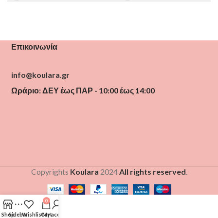
Επικοινωνία
info@koulara.gr
Ωράριο: ΔΕΥ έως ΠΑΡ - 10:00 έως 14:00
Copyrights
Koulara
2024
All rights reserved
.
0
Shop
Sidebar
Wishlist
Cart
My account