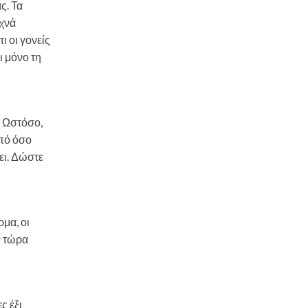
ς. Τα
υχνά
ι οι γονείς
ι μόνο τη
. Ωστόσο,
από όσο
ει. Δώστε
μα, οι
ν τώρα
ς έξι