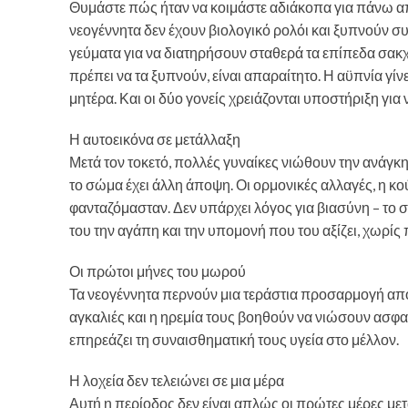
Θυμάστε πώς ήταν να κοιμάστε αδιάκοπα για πάνω απ
νεογέννητα δεν έχουν βιολογικό ρολόι και ξυπνούν συν
γεύματα για να διατηρήσουν σταθερά τα επίπεδα σακχά
πρέπει να τα ξυπνούν, είναι απαραίτητο. Η αϋπνία γί
μητέρα. Και οι δύο γονείς χρειάζονται υποστήριξη για
Η αυτοεικόνα σε μετάλλαξη
Μετά τον τοκετό, πολλές γυναίκες νιώθουν την ανάγ
το σώμα έχει άλλη άποψη. Οι ορμονικές αλλαγές, η κ
φανταζόμασταν. Δεν υπάρχει λόγος για βιασύνη – το 
του την αγάπη και την υπομονή που του αξίζει, χωρίς 
Οι πρώτοι μήνες του μωρού
Τα νεογέννητα περνούν μια τεράστια προσαρμογή από 
αγκαλιές και η ηρεμία τους βοηθούν να νιώσουν ασφα
επηρεάζει τη συναισθηματική τους υγεία στο μέλλον.
Η λοχεία δεν τελειώνει σε μια μέρα
Αυτή η περίοδος δεν είναι απλώς οι πρώτες μέρες μετ