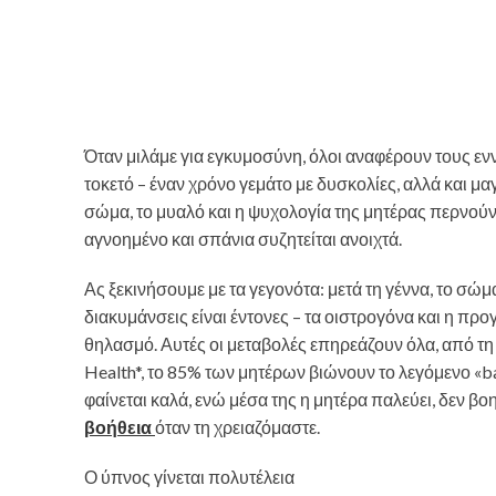
Όταν μιλάμε για εγκυμοσύνη, όλοι αναφέρουν τους εννέ
τοκετό – έναν χρόνο γεμάτο με δυσκολίες, αλλά και μα
σώμα, το μυαλό και η ψυχολογία της μητέρας περνούν
αγνοημένο και σπάνια συζητείται ανοιχτά.
Ας ξεκινήσουμε με τα γεγονότα: μετά τη γέννα, το σ
διακυμάνσεις είναι έντονες – τα οιστρογόνα και η πρ
θηλασμό. Αυτές οι μεταβολές επηρεάζουν όλα, από τη
Health*, το 85% των μητέρων βιώνουν το λεγόμενο «ba
φαίνεται καλά, ενώ μέσα της η μητέρα παλεύει, δεν β
βοήθεια
όταν τη χρειαζόμαστε.
Ο ύπνος γίνεται πολυτέλεια