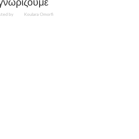
γνωρίζουμε
ted by
Koulara Omorfi