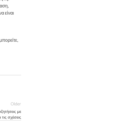
ραση,
α είναι
 μπορείτε,
Older
ζητήσεις με
 τις σχέσεις