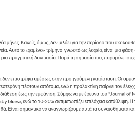
α μήνες. Κανείς, όμως, δεν μιλάει για την περίοδο που ακολουθε
γεία. Αυτό το «χαμένο» τρίμηνο, γνωστό ως λοχεία, είναι μια φάση
 μια πραγματική δοκιμασία. Παρά τη σημασία του, παραμένει συ
ώμα δεν επιστρέφει αμέσως στην προηγούμενη κατάσταση. Οι ορμο
ογεστερόνη πέφτουν απότομα, ενώ η προλακτίνη παίρνει τον έλεγχ
 διάθεση έως την εμφάνιση. Σύμφωνα με έρευνα του *Journal of 
by blues», ενώ το 10-20% αντιμετωπίζει επιλόχεια κατάθλιψη. Η 
οηθά. Είναι σημαντικό να αναγνωρίζουμε αυτά τα συναισθήματα κα