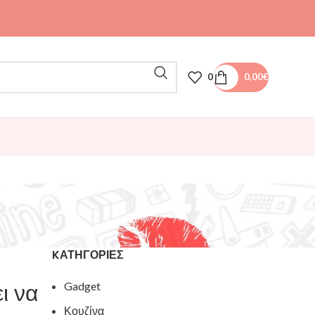
0
0,00
€
KΑΤΗΓΟΡΊΕΣ
ι να
Gadget
Κουζίνα