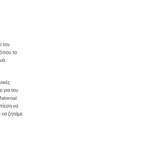
ί τον
 όπου το
χνά
νικές
ο για τον
Maternal
πίεση να
ι να ζητάμε