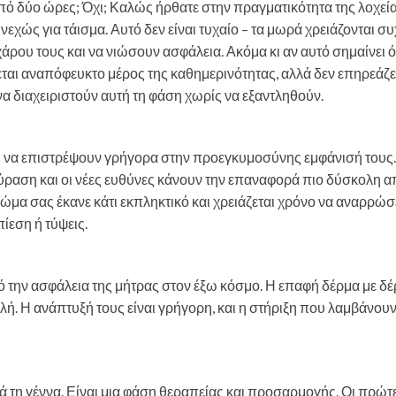
ό δύο ώρες; Όχι; Καλώς ήρθατε στην πραγματικότητα της λοχεία
εχώς για τάισμα. Αυτό δεν είναι τυχαίο – τα μωρά χρειάζονται σ
ρου τους και να νιώσουν ασφάλεια. Ακόμα κι αν αυτό σημαίνει ότ
νεται αναπόφευκτο μέρος της καθημερινότητας, αλλά δεν επηρεάζε
 να διαχειριστούν αυτή τη φάση χωρίς να εξαντληθούν.
κη να επιστρέψουν γρήγορα στην προεγκυμοσύνης εμφάνισή τους
ούραση και οι νέες ευθύνες κάνουν την επαναφορά πιο δύσκολη 
σώμα σας έκανε κάτι εκπληκτικό και χρειάζεται χρόνο να αναρρώσ
πίεση ή τύψεις.
την ασφάλεια της μήτρας στον έξω κόσμο. Η επαφή δέρμα με δέρ
λή. Η ανάπτυξή τους είναι γρήγορη, και η στήριξη που λαμβάνου
ά τη γέννα. Είναι μια φάση θεραπείας και προσαρμογής. Οι πρώτε