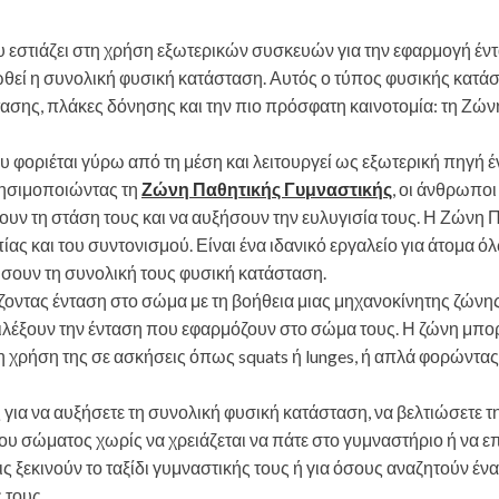
υ εστιάζει στη χρήση εξωτερικών συσκευών για την εφαρμογή έν
ωθεί η συνολική φυσική κατάσταση. Αυτός ο τύπος φυσικής κατά
σης, πλάκες δόνησης και την πιο πρόσφατη καινοτομία: τη Ζών
 φοριέται γύρω από τη μέση και λειτουργεί ως εξωτερική πηγή 
ρησιμοποιώντας τη
Ζώνη Παθητικής Γυμναστικής
, οι άνθρωπο
ουν τη στάση τους και να αυξήσουν την ευλυγισία τους. Η Ζώνη 
ας και του συντονισμού. Είναι ένα ιδανικό εργαλείο για άτομα ό
σουν τη συνολική τους φυσική κατάσταση.
ζοντας ένταση στο σώμα με τη βοήθεια μιας μηχανοκίνητης ζώνη
πιλέξουν την ένταση που εφαρμόζουν στο σώμα τους. Η ζώνη μπο
 χρήση της σε ασκήσεις όπως squats ή lunges, ή απλά φορώντας
για να αυξήσετε τη συνολική φυσική κατάσταση, να βελτιώσετε τ
ου σώματος χωρίς να χρειάζεται να πάτε στο γυμναστήριο ή να ε
ις ξεκινούν το ταξίδι γυμναστικής τους ή για όσους αναζητούν ένα
 τους.