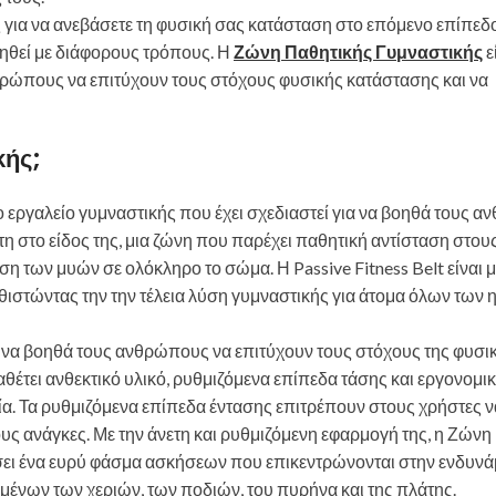
 για να ανεβάσετε τη φυσική σας κατάσταση στο επόμενο επίπεδο
ιηθεί με διάφορους τρόπους. Η
Ζώνη Παθητικής Γυμναστικής
ε
θρώπους να επιτύχουν τους στόχους φυσικής κατάστασης και να
κής;
ο εργαλείο γυμναστικής που έχει σχεδιαστεί για να βοηθά τους 
 στο είδος της, μια ζώνη που παρέχει παθητική αντίσταση στου
 των μυών σε ολόκληρο το σώμα. Η Passive Fitness Belt είναι μ
θιστώντας την την τέλεια λύση γυμναστικής για άτομα όλων των η
ια να βοηθά τους ανθρώπους να επιτύχουν τους στόχους της φυσι
θέτει ανθεκτικό υλικό, ρυθμιζόμενα επίπεδα τάσης και εργονομι
ξία. Τα ρυθμιζόμενα επίπεδα έντασης επιτρέπουν στους χρήστες ν
υς ανάγκες. Με την άνετη και ρυθμιζόμενη εφαρμογή της, η Ζώνη
λέσει ένα ευρύ φάσμα ασκήσεων που επικεντρώνονται στην ενδυ
νων των χεριών, των ποδιών, του πυρήνα και της πλάτης.