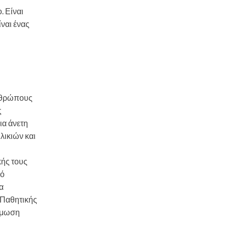
. Είναι
ίναι ένας
ανθρώπους
ς
ια άνετη
λικιών και
κής τους
κό
α
 Παθητικής
νάμωση