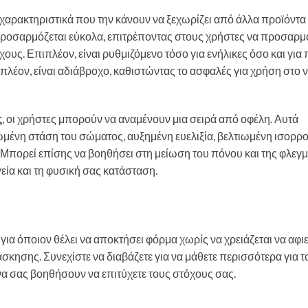
 χαρακτηριστικά που την κάνουν να ξεχωρίζει από άλλα προϊόντα
α προσαρμόζεται εύκολα, επιτρέποντας στους χρήστες να προσαρμ
ους. Επιπλέον, είναι ρυθμιζόμενο τόσο για ενήλικες όσο και για 
ιπλέον, είναι αδιάβροχο, καθιστώντας το ασφαλές για χρήση στο 
ς
, οι χρήστες μπορούν να αναμένουν μια σειρά από οφέλη. Αυτά
μένη στάση του σώματος, αυξημένη ευελιξία, βελτιωμένη ισορρο
 Μπορεί επίσης να βοηθήσει στη μείωση του πόνου και της φλεγ
ία και τη φυσική σας κατάσταση.
η για όποιον θέλει να αποκτήσει φόρμα χωρίς να χρειάζεται να αφ
κησης. Συνεχίστε να διαβάζετε για να μάθετε περισσότερα για τ
 να σας βοηθήσουν να επιτύχετε τους στόχους σας.