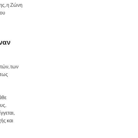
ης, η Ζώνη
του
έναν
τών, των
όπως
άθε
υς.
γγεται,
ής και