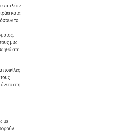
ι επιπλέον
τράει κατά
μόσουν το
ώματος.
τους μυς
 βοηθά στη
α ποικίλες
 τους
 άνετο στη
ς με
μπορούν