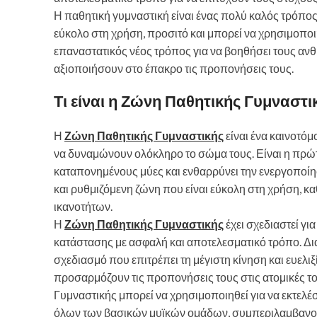
Η παθητική γυμναστική είναι ένας πολύ καλός τρόπος
εύκολο στη χρήση, προσιτό και μπορεί να χρησιμοπο
επαναστατικός νέος τρόπος για να βοηθήσει τους αν
αξιοποιήσουν στο έπακρο τις προπονήσεις τους.
Τι είναι η Ζώνη Παθητικής Γυμναστι
Η
Ζώνη Παθητικής Γυμναστικής
είναι ένα καινοτόμ
να δυναμώνουν ολόκληρο το σώμα τους. Είναι η πρώτη
καταπονημένους μύες και ενθαρρύνει την ενεργοποίηση
και ρυθμιζόμενη ζώνη που είναι εύκολη στη χρήση, κα
ικανοτήτων.
Η
Ζώνη Παθητικής Γυμναστικής
έχει σχεδιαστεί γ
κατάστασης με ασφαλή και αποτελεσματικό τρόπο. Δια
σχεδιασμό που επιτρέπει τη μέγιστη κίνηση και ευελι
προσαρμόζουν τις προπονήσεις τους στις ατομικές το
Γυμναστικής μπορεί να χρησιμοποιηθεί για να εκτε
όλων των βασικών μυϊκών ομάδων, συμπεριλαμβανομέ