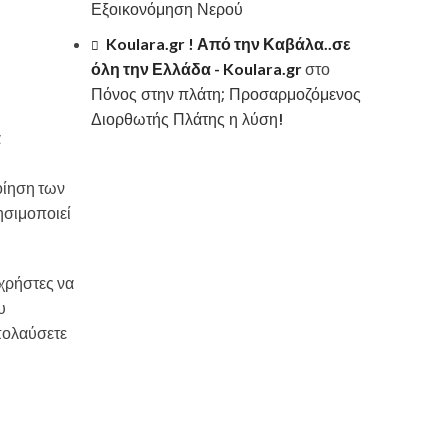
Εξοικονόμηση Νερού
Koulara.gr ! Από την Καβάλα..σε
όλη την Ελλάδα - Koulara.gr
στο
Πόνος στην πλάτη; Προσαρμοζόμενος
Διορθωτής Πλάτης η λύση!
α
οίηση των
ησιμοποιεί
 χρήστες να
υ
πολαύσετε