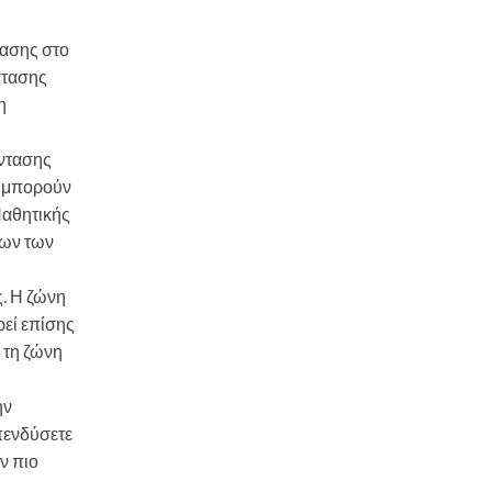
τασης στο
στασης
η
έντασης
ι μπορούν
Παθητικής
λων των
ς. Η ζώνη
ρεί επίσης
 τη ζώνη
ην
πενδύσετε
ν πιο