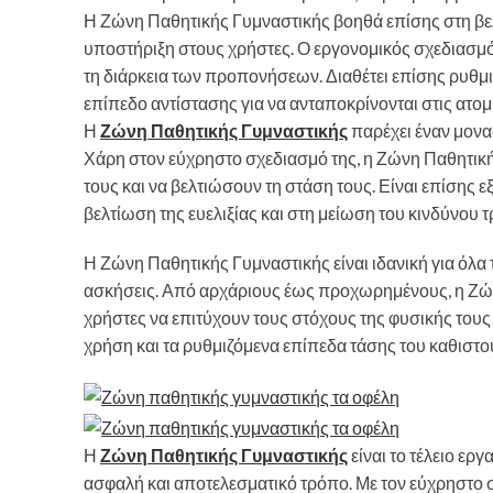
Η Ζώνη Παθητικής Γυμναστικής βοηθά επίσης στη βελ
υποστήριξη στους χρήστες. Ο εργονομικός σχεδιασμός 
τη διάρκεια των προπονήσεων. Διαθέτει επίσης ρυθμ
επίπεδο αντίστασης για να ανταποκρίνονται στις ατομ
Η
Ζώνη Παθητικής Γυμναστικής
παρέχει έναν μονα
Χάρη στον εύχρηστο σχεδιασμό της, η Ζώνη Παθητική
τους και να βελτιώσουν τη στάση τους. Είναι επίσης
βελτίωση της ευελιξίας και στη μείωση του κινδύνου 
Η Ζώνη Παθητικής Γυμναστικής είναι ιδανική για όλα 
ασκήσεις. Από αρχάριους έως προχωρημένους, η Ζώνη
χρήστες να επιτύχουν τους στόχους της φυσικής τους 
χρήση και τα ρυθμιζόμενα επίπεδα τάσης του καθισ
Η
Ζώνη Παθητικής Γυμναστικής
είναι το τέλειο ερ
ασφαλή και αποτελεσματικό τρόπο. Με τον εύχρηστο σ