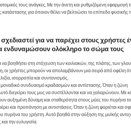
τομικές τους ανάγκες. Με την άνετη και ρυθμιζόμενη εφαρμογή τ
 κατάστασης για όποιον θέλει να βελτιώσει το επίπεδο φυσικής 
 σχεδιαστεί για να παρέχει στους χρήστες 
να ενδυναμώσουν ολόκληρο το σώμα τους
να βοηθήσει στη στόχευση των κοιλιακών, της πλάτης, των γλου
η, οι χρήστες μπορούν να απολαμβάνουν μια σειρά από οφέλη 
λιξία, ισορροπία και συντονισμός.
 μοναδικό συνδυασμό κραδασμών και αντίστασης. Όταν η ζώνη
υτό διεγείρει τους μυς να συστέλλονται και να χαλαρώνουν. Με κ
υν αυξημένη δύναμη και σταθερότητα στους μύες του πυρήνα το
ρει και προπόνηση με αντιστάσεις. Όταν η ζώνη φοριέται και σφί
υ πυρήνα του χρήστη. Αυτό βοηθά στην αύξηση της μυϊκής αντοχ
και την ευλυγισία.