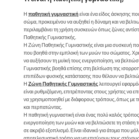
Η
παθητική γυμναστική
είναι ένα είδος άσκησης πο
σώμα, προκειμένου να αυξηθεί η δύναμη και να βελτι
περιλαμβάνει τη χρήση συσκευών όπως ζώνες αντίστα
Παθητικής Γυμναστικής.
Η Ζώνη Παθητικής Γυμναστικής είναι μια συσκευή που
που βοηθά στην εμπλοκή των μυών του σώματος. Χ
να αυξήσουν τη μυϊκή τους ενεργοποίηση, να βελτιώσ
Γυμναστικής βοηθά επίσης στη βελτίωση της ισορροπί
επιπέδων φυσικής κατάστασης που θέλουν να βελτιώ
Η
Ζώνη Παθητικής Γυμναστικής
λειτουργεί εφαρμό
είναι ρυθμιζόμενη, επιτρέποντας στους χρήστες να ε
να χρησιμοποιηθεί με διάφορους τρόπους, όπως με τη
και περπατώντας.
Η παθητική γυμναστική είναι ένας πολύ καλός τρόπος 
ενεργοποίηση των μυών και να βελτιώσετε τη στάση τ
σε ακριβό εξοπλισμό. Είναι ιδανικό για άτομα που μόλ
αποτελεσματικό τρόπο για να επιτύχουν τους στόχους