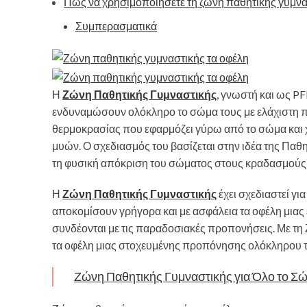
Πώς να χρησιμοποιήσετε τη ζώνη παθητικής γυμνα
Συμπερασματικά
Η
Ζώνη Παθητικής Γυμναστικής
, γνωστή και ως P
ενδυναμώσουν ολόκληρο το σώμα τους με ελάχιστη π
θερμοκρασίας που εφαρμόζει γύρω από το σώμα και 
μυών. Ο σχεδιασμός του βασίζεται στην ιδέα της Παθ
τη φυσική απόκριση του σώματος στους κραδασμούς γι
Η
Ζώνη Παθητικής Γυμναστικής
έχει σχεδιαστεί γι
αποκομίσουν γρήγορα και με ασφάλεια τα οφέλη μιας
συνδέονται με τις παραδοσιακές προπονήσεις. Με τη
τα οφέλη μιας στοχευμένης προπόνησης ολόκληρου τ
Ζώνη Παθητικής Γυμναστικής για Όλο το Σ