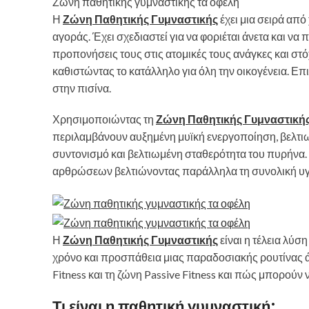
Ζώνη παθητικής γυμναστικής τα οφέλη
Η
Ζώνη Παθητικής Γυμναστικής
έχει μια σειρά από
αγοράς. Έχει σχεδιαστεί για να φοριέται άνετα και ν
προπονήσεις τους στις ατομικές τους ανάγκες και στόχ
καθιστώντας το κατάλληλο για όλη την οικογένεια. Επ
στην πισίνα.
Χρησιμοποιώντας τη
Ζώνη Παθητικής Γυμναστική
περιλαμβάνουν αυξημένη μυϊκή ενεργοποίηση, βελτιω
συντονισμό και βελτιωμένη σταθερότητα του πυρήνα.
αρθρώσεων βελτιώνοντας παράλληλα τη συνολική υγε
Η
Ζώνη Παθητικής Γυμναστικής
είναι η τέλεια λύσ
χρόνο και προσπάθεια μιας παραδοσιακής ρουτίνας άσ
Fitness και τη ζώνη Passive Fitness και πώς μπορούν
Τι είναι η παθητική γυμναστική;