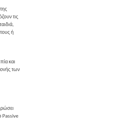
 της
όζουν τις
παιδιά,
ντους ή
πία και
μονής των
ιερώσει
ο Passive