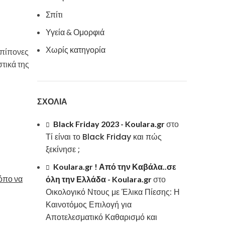
Σπίτι
Υγεία & Ομορφιά
Χωρίς κατηγορία
επίπονες
στικά της
ΣΧΌΛΙΑ
Black Friday 2023 - Koulara.gr
στο
Τί είναι το Black Friday και πώς
ξεκίνησε ;
Koulara.gr ! Από την Καβάλα..σε
ρόπο να
όλη την Ελλάδα - Koulara.gr
στο
Οικολογικό Ντους με Έλικα Πίεσης: Η
Καινοτόμος Επιλογή για
Αποτελεσματικό Καθαρισμό και