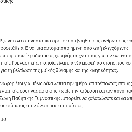
στικής
FB, είναι ένα επαναστατικό προϊόν που βοηθά τους ανθρώπους ν
ροσπάθεια. Είναι μια αυτοματοποιημένη συσκευή ελεγχόμενης
χρησιμοποιεί κραδασμούς χαμηλής συχνότητας για την ενεργοπ
ητικής Γυμναστικής, η οποία είναι μια νέα μορφή άσκησης που χρ
α τη βελτίωση της μυϊκής δύναμης και της κινητικότητας.
α να φοριέται για μόλις δέκα λεπτά την ημέρα, επιτρέποντας στους
 εντατικής ρουτίνας άσκησης χωρίς την κούραση και τον πόνο πο
 Ζώνη Παθητικής Γυμναστικής, μπορείτε να χαλαρώσετε και να α
ου σώματος στην άνεση του σπιτιού σας.
ώμα