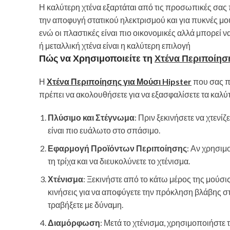
Η καλύτερη χτένα εξαρτάται από τις προσωπικές σας πρ
την αποφυγή στατικού ηλεκτρισμού και για πυκνές μού
ενώ οι πλαστικές είναι πιο οικονομικές αλλά μπορεί ν
ή μεταλλική χτένα είναι η καλύτερη επιλογή
Πώς να Χρησιμοποιείτε τη
Χτένα Περιποίηση
Η
Χτένα Περιποίησης για Μούσι Hipster
που σας π
πρέπει να ακολουθήσετε για να εξασφαλίσετε τα καλ
Πλύσιμο και Στέγνωμα
: Πριν ξεκινήσετε να χτενίζ
είναι πιο ευάλωτο στο σπάσιμο.
Εφαρμογή Προϊόντων Περιποίησης
: Αν χρησιμ
τη τρίχα και να διευκολύνετε το χτένισμα.
Χτένισμα
: Ξεκινήστε από το κάτω μέρος της μούσ
κινήσεις για να αποφύγετε την πρόκληση βλάβης στ
τραβήξετε με δύναμη.
Διαμόρφωση
: Μετά το χτένισμα, χρησιμοποιήστε 