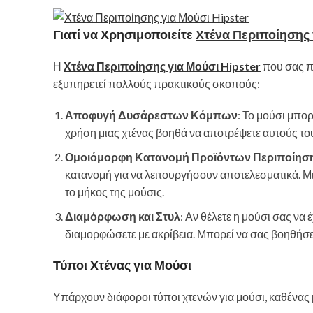
Γιατί να Χρησιμοποιείτε
Χτένα Περιποίησης 
Η
Χτένα Περιποίησης για Μούσι Hipster
που σας π
εξυπηρετεί πολλούς πρακτικούς σκοπούς:
Αποφυγή Δυσάρεστων Κόμπων
: Το μούσι μπορ
χρήση μιας χτένας βοηθά να αποτρέψετε αυτούς του
Ομοιόμορφη Κατανομή Προϊόντων Περιποίησ
κατανομή για να λειτουργήσουν αποτελεσματικά. Μι
το μήκος της μούσις.
Διαμόρφωση και Στυλ
: Αν θέλετε η μούσι σας να 
διαμορφώσετε με ακρίβεια. Μπορεί να σας βοηθήσε
Τύποι Χτένας για Μούσι
Υπάρχουν διάφοροι τύποι χτενών για μούσι, καθένας μ