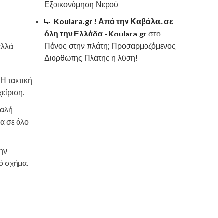
Εξοικονόμηση Νερού
Koulara.gr ! Από την Καβάλα..σε
όλη την Ελλάδα - Koulara.gr
στο
Πόνος στην πλάτη; Προσαρμοζόμενος
αλλά
Διορθωτής Πλάτης η λύση!
 Η τακτική
είριση.
καλή
φα σε όλο
την
ό σχήμα.