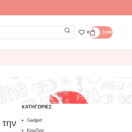
0
0,00
€
KΑΤΗΓΟΡΊΕΣ
 την
Gadget
Κουζίνα