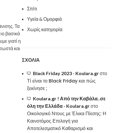
Σπίτι
Υγεία & Ομορφιά
άνισης. Τα
Χωρίς κατηγορία
πιο βασικά
με γιατί η
 σωστά και
ΣΧΌΛΙΑ
Black Friday 2023 - Koulara.gr
στο
Τί είναι το Black Friday και πώς
ξεκίνησε ;
Koulara.gr ! Από την Καβάλα..σε
όλη την Ελλάδα - Koulara.gr
στο
Οικολογικό Ντους με Έλικα Πίεσης: Η
Καινοτόμος Επιλογή για
Αποτελεσματικό Καθαρισμό και