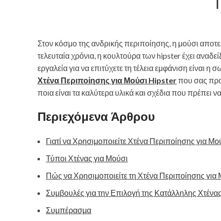
Τ
Στον κόσμο της ανδρικής περιποίησης, η μούσι αποτε
τελευταία χρόνια, η κουλτούρα των hipster έχει αναδε
εργαλεία για να επιτύχετε τη τέλεια εμφάνιση είναι η 
Χτένα Περιποίησης για Μούσι Hipster
που σας προ
ποια είναι τα καλύτερα υλικά και σχέδια που πρέπει ν
Περιεχόμενα Άρθρου
Γιατί να Χρησιμοποιείτε Χτένα Περιποίησης για Μού
Τύποι Χτένας για Μούσι
Πώς να Χρησιμοποιείτε τη Χτένα Περιποίησης για Μ
Συμβουλές για την Επιλογή της Κατάλληλης Χτένα
Συμπέρασμα