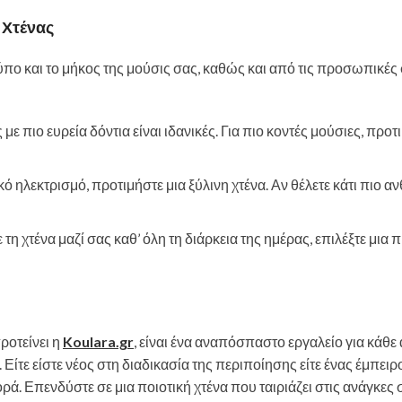
 Χτένας
ύπο και το μήκος της μούσις σας, καθώς και από τις προσωπικές
ς με πιο ευρεία δόντια είναι ιδανικές. Για πιο κοντές μούσιες, προτ
κό ηλεκτρισμό, προτιμήστε μια ξύλινη χτένα. Αν θέλετε κάτι πιο αν
ε τη χτένα μαζί σας καθ’ όλη τη διάρκεια της ημέρας, επιλέξτε μια π
ροτείνει η
Koulara.gr
, είναι ένα αναπόσπαστο εργαλείο για κάθε
Είτε είστε νέος στη διαδικασία της περιποίησης είτε ένας έμπειρο
ρά. Επενδύστε σε μια ποιοτική χτένα που ταιριάζει στις ανάγκες 