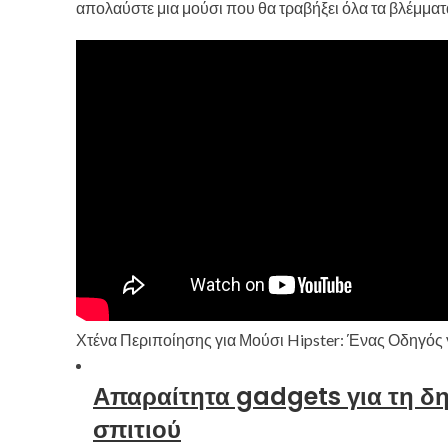
απολαύστε μια μούσι που θα τραβήξει όλα τα βλέμματ
Χτένα Περιποίησης για Μούσι Hipster: Ένας Οδηγός γ
Απαραίτητα gadgets για τη δη
σπιτιού