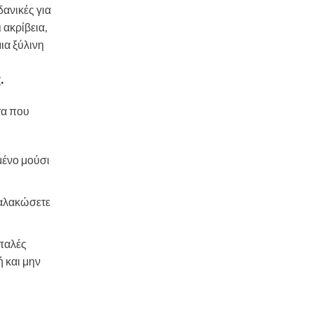
δανικές για
 ακρίβεια,
ια ξύλινη
r
.
τα που
γμένο μούσι
 μαλακώσετε
απαλές
 και μην