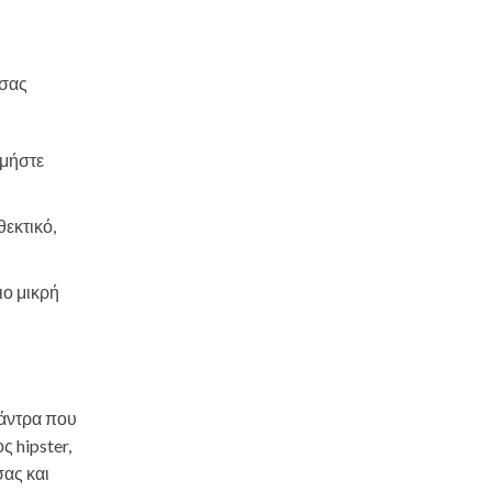
 σας
ιμήστε
θεκτικό,
ιο μικρή
 άντρα που
ς hipster,
σας και