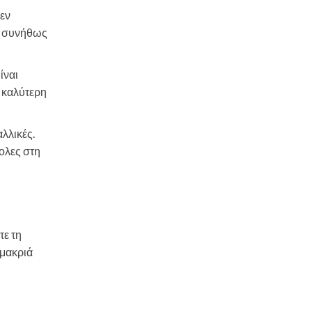
δεν
υν συνήθως
ίναι
ς καλύτερη
αλλικές.
ολες στη
τε τη
 μακριά