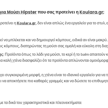
για Μούσι Hipster
που σας προτείνει η
Koulara.gr
;
ροτείνει η
Koulara.gr
, δεν είναι απλώς ένα εργαλείο για το στυλ, 
εί να μπλέκεται και να δημιουργεί κόμπους, ειδικά αν είναι μακρύ.
ς κόμπους, διατηρώντας τη μούσι σας ομαλή και εύκολη στη διαχ
ης
: Προϊόντα όπως το λάδι για μούσι, το κερί ή το balm απαιτούν 
α καλή χτένα διασφαλίζει ότι τα προϊόντα απλώνονται ομοιόμορ
έχει συγκεκριμένη μορφή, η χτένα είναι το ιδανικό εργαλείο για να 
ι να αποκτήσετε πιο καθαρές γραμμές και να δώσετε το επιθυμητ
ε τα δικά του χαρακτηριστικά και πλεονεκτήματα: