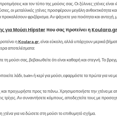
οτιμήσεις και τον τύπο της μούσις σας. Οι ξύλινες χτένες είναι ι
σιες, οι μεταλλικές χτένες προσφέρουν μεγάλη ανθεκτικότητα και
α προκαλέσουν φριζάρισμα. Αν ψάχνετε για ποιότητα και αντοχή, μ
ς για Μούσι Hipster
που σας προτείνει η
Koulara.g
ροτείνει η
Koulara.gr
, είναι εύκολη, αλλά υπάρχουν μερικά βήμα
ύτερα αποτελέσματα:
ετε τη μούσι σας, βεβαιωθείτε ότι είναι καθαρή και στεγνή. Το βρε
οποιείτε λάδι, balm ή κερί για μούσι, εφαρμόστε τα πρώτα για να
ις και προχωρήστε προς τα πάνω. Χρησιμοποιήστε την χτένα με 
ις τρίχες. Αν συναντήσετε κόμπους, αποδεχτείτε τους με προσοχή
τη χτένα για να δώσετε στη μούσι το επιθυμητό σχήμα.