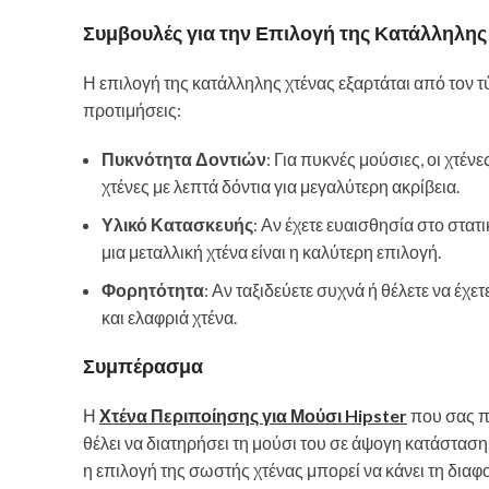
Συμβουλές για την Επιλογή της Κατάλληλης
Η επιλογή της κατάλληλης χτένας εξαρτάται από τον τ
προτιμήσεις:
Πυκνότητα Δοντιών
: Για πυκνές μούσιες, οι χτένε
χτένες με λεπτά δόντια για μεγαλύτερη ακρίβεια.
Υλικό Κατασκευής
: Αν έχετε ευαισθησία στο στατι
μια μεταλλική χτένα είναι η καλύτερη επιλογή.
Φορητότητα
: Αν ταξιδεύετε συχνά ή θέλετε να έχετ
και ελαφριά χτένα.
Συμπέρασμα
Η
Χτένα Περιποίησης για Μούσι Hipster
που σας π
θέλει να διατηρήσει τη μούσι του σε άψογη κατάσταση. 
η επιλογή της σωστής χτένας μπορεί να κάνει τη διαφο