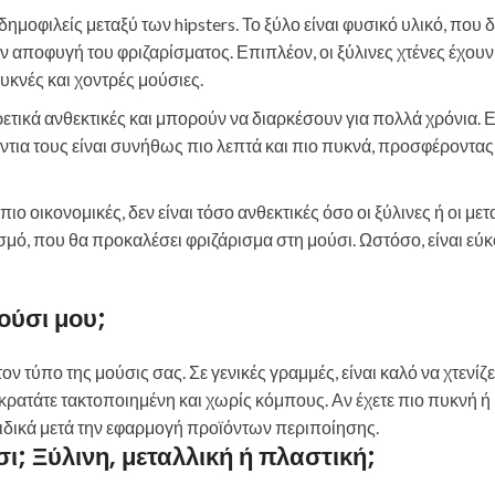
ο δημοφιλείς μεταξύ των hipsters. Το ξύλο είναι φυσικό υλικό, που 
ην αποφυγή του φριζαρίσματος. Επιπλέον, οι ξύλινες χτένες έχο
πυκνές και χοντρές μούσιες.
αιρετικά ανθεκτικές και μπορούν να διαρκέσουν για πολλά χρόνια. Ε
δόντια τους είναι συνήθως πιο λεπτά και πιο πυκνά, προσφέροντα
ι πιο οικονομικές, δεν είναι τόσο ανθεκτικές όσο οι ξύλινες ή οι μετ
μό, που θα προκαλέσει φριζάρισμα στη μούσι. Ωστόσο, είναι εύκ
ούσι μου;
ν τύπο της μούσις σας. Σε γενικές γραμμές, είναι καλό να χτενίζε
 κρατάτε τακτοποιημένη και χωρίς κόμπους. Αν έχετε πιο πυκνή ή
, ειδικά μετά την εφαρμογή προϊόντων περιποίησης.
σι; Ξύλινη, μεταλλική ή πλαστική;