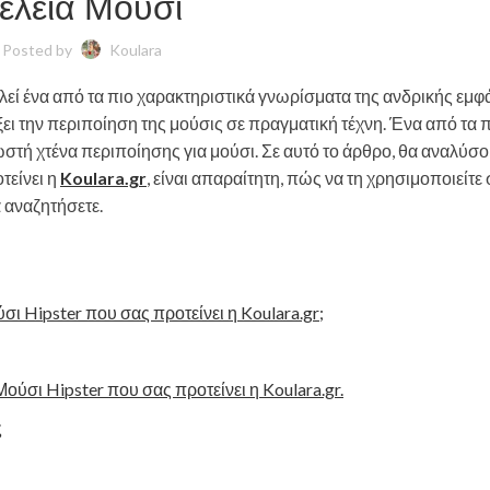
έλεια Μούσι
Posted by
Koulara
λεί ένα από τα πιο χαρακτηριστικά γνωρίσματα της ανδρικής εμφ
ίξει την περιποίηση της μούσις σε πραγματική τέχνη. Ένα από τα 
σωστή χτένα περιποίησης για μούσι. Σε αυτό το άρθρο, θα αναλύσου
τείνει η
Koulara.gr
, είναι απαραίτητη, πώς να τη χρησιμοποιείτε
α αναζητήσετε.
σι Hipster που σας προτείνει η Koulara.gr;
ούσι Hipster που σας προτείνει η Koulara.gr.
ς