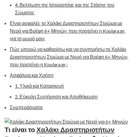
4. Βελτίωση της Ισορροπίας και της Στάσης του
Σώματος
Είναι ασφαλές το Χαλάκι Δραστηριοτήτων Στρώμα με
Νερό για Βρέφη 6+ Μηνών, που προτείνει η Koulara.gr,
για το μωρό μου;
Πώς μπορώ να καθαρίσω και να συντηρήσω το Χαλάκι
Δραστηριοτήτων Στρώμα με Νερό για Βρέφη 6+ Μηνών,
που προτείνει η Koulara.gr,;
Ασφάλεια και Χρήση
1. Υλικά και Κατασκευή
2. Εύκολη Συντήρηση και Αποθήκευση
Συμπεράσματα
Τι είναι το
Χαλάκι Δραστηριοτήτων