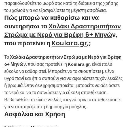
παρακολουθείτε το μωρό σας κατά τη διάρκεια της χρήσης
του χαλιού για να εξασφαλίσετε τη μέγιστη ασφάλεια.
Πώς μπορώ να καθαρίσω και να
συντηρήσω το
Χαλάκι Δραστηριοτήτων
Στρώμα με Νερό για Βρέφη 6+ Μηνώ
ν,
που προτείνει η
Koulara.gr
,;
Το
Χαλάκι Δραστηριοτήτων Στρώμα με Νερό για Βρέφη
6+ Μηνώ
ν, που σας προτείνει η
Koulara.gr
, είναι πολύ
εύκολο να καθαριστεί. Μπορείτε να το σκουπίσετε με ένα
υγρό πανί και ήπιο σαπούνι για να αφαιρέσετε τυχόν λεκέδες
ή βρωμιά. Όταν δεν χρησιμοποιείται, μπορείτε να αδειάσετε
το νερό και να το διπλώσετε για εύκολη αποθήκευση.
Βεβαιωθείτε ότι είναι εντελώς στεγνό πριν το αποθηκεύσετε
για να αποτρέψετε τη δημιουργία μούχλας.
Ασφάλεια και Χρήση