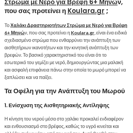
Στρώμα με Νερό για Βρέφη 6+ Μηνώ
ν,
που σας προτείνει η
Koulara.gr
;
Το
Χαλάκι Δραστηριοτήτων Στρώμα με Νερό για Βρέφη
6+ Μηνώ
ν, που σας προτείνει η
Koulara.gr
, είναι ένα ειδικά
σχεδιασμένο στρώμα που ενθαρρύνει την ανάπτυξη των
αισθητήριων ικανοτήτων και την κινητική ανάπτυξη των
βρεφών. Το βασικό χαρακτηριστικό του είναι ότι το
εσωτερικό του γεμίζει με νερό, δημιουργώντας μια μαλακή
και ασφαλή επιφάνεια πάνω στην οποία το μωρό μπορεί να
ξαπλώσει και να παίξει.
Τα Οφέλη για την Ανάπτυξη του Μωρού
1.
Ενίσχυση της Αισθητηριακής Αντίληψης
Η κίνηση του νερού μέσα στο χαλάκι προκαλεί ενδιαφέρον
και ενθουσιασμό στο βρέφος, καθώς το υγρό κινείται και