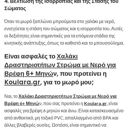
4.
Βελτίωση της Ισορροπίας και της Στάσης του
Σώματος
Όταν το μωρό ξαπλώνει μπρούμυτα στο χαλάκι με νερό,
ενισχύεται η στάση του σώματος και η ισορροπία του. Αυτές
οι δεξιότητες είναι σημαντικές για τα επόμενα στάδια της
κινητικής ανάπτυξης, όπως το καθιστό και το μπουσούλημα.
Είναι ασφαλές το
Χαλάκι
Δραστηριοτήτων Στρώμα με Νερό για
Βρέφη 6+ Μηνώ
ν, που προτείνει η
Koulara.gr
, για το μωρό μου;
Ναι, το
Χαλάκι Δραστηριοτήτων Στρώμα με Νερό για
Βρέφη 6+ Μηνώ
ν, που σας προτείνει η
Koulara.gr
, είναι
ασφαλές για βρέφη 6 μηνών και άνω. Είναι κατασκευασμένο
από ανθεκτικό, μη τοξικό PVC, απαλλαγμένο από BPA και
άλλες βλαβερές ουσίες. Ωστόσο, είναι σημαντικό να