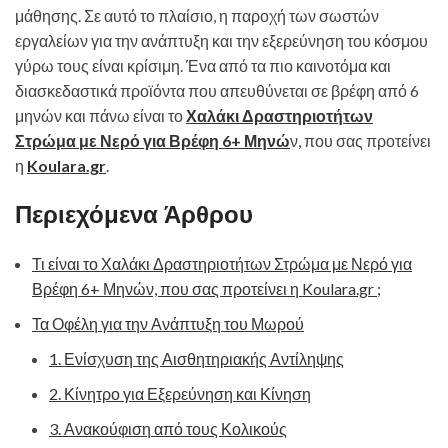
μάθησης. Σε αυτό το πλαίσιο, η παροχή των σωστών
εργαλείων για την ανάπτυξη και την εξερεύνηση του κόσμου
γύρω τους είναι κρίσιμη. Ένα από τα πιο καινοτόμα και
διασκεδαστικά προϊόντα που απευθύνεται σε βρέφη από 6
μηνών και πάνω είναι το
Χαλάκι Δραστηριοτήτων
Στρώμα με Νερό για Βρέφη 6+ Μηνώ
ν, που σας προτείνει
η
Koulara.gr
.
Περιεχόμενα Άρθρου
Τι είναι το Χαλάκι Δραστηριοτήτων Στρώμα με Νερό για
Βρέφη 6+ Μηνών, που σας προτείνει η Koulara.gr ;
Τα Οφέλη για την Ανάπτυξη του Μωρού
1. Ενίσχυση της Αισθητηριακής Αντίληψης
2. Κίνητρο για Εξερεύνηση και Κίνηση
3. Ανακούφιση από τους Κολικούς