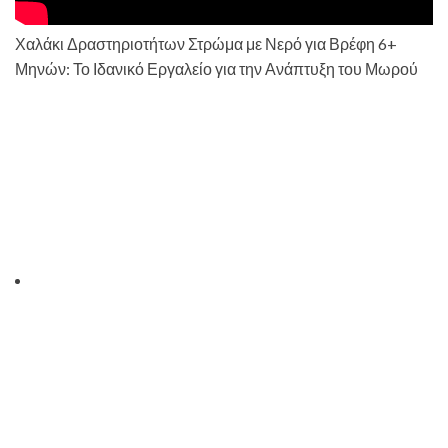
Χαλάκι Δραστηριοτήτων Στρώμα με Νερό για Βρέφη 6+
Μηνών: Το Ιδανικό Εργαλείο για την Ανάπτυξη του Μωρού