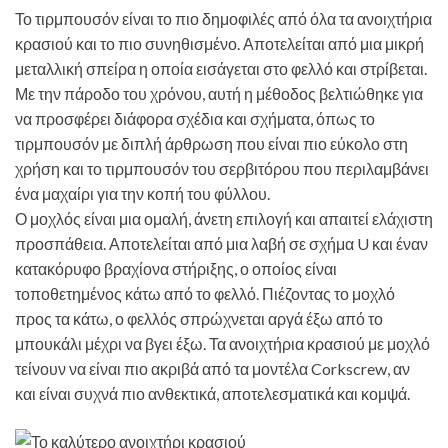
Το τιρμπουσόν είναι το πιο δημοφιλές από όλα τα ανοιχτήρια
κρασιού και το πιο συνηθισμένο. Αποτελείται από μια μικρή
μεταλλική σπείρα η οποία εισάγεται στο φελλό και στρίβεται.
Με την πάροδο του χρόνου, αυτή η μέθοδος βελτιώθηκε για
να προσφέρει διάφορα σχέδια και σχήματα, όπως το
τιρμπουσόν με διπλή άρθρωση που είναι πιο εύκολο στη
χρήση και το τιρμπουσόν του σερβιτόρου που περιλαμβάνει
ένα μαχαίρι για την κοπή του φύλλου.
Ο μοχλός είναι μια ομαλή, άνετη επιλογή και απαιτεί ελάχιστη
προσπάθεια. Αποτελείται από μια λαβή σε σχήμα U και έναν
κατακόρυφο βραχίονα στήριξης, ο οποίος είναι
τοποθετημένος κάτω από το φελλό. Πιέζοντας το μοχλό
προς τα κάτω, ο φελλός σπρώχνεται αργά έξω από το
μπουκάλι μέχρι να βγει έξω. Τα ανοιχτήρια κρασιού με μοχλό
τείνουν να είναι πιο ακριβά από τα μοντέλα Corkscrew, αν
και είναι συχνά πιο ανθεκτικά, αποτελεσματικά και κομψά.