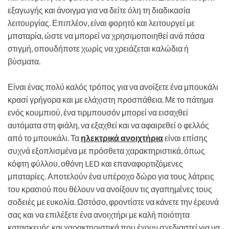
εξαγωγής και άνοιγμα για να δείτε όλη τη διαδικασία
λειτουργίας. Επιπλέον, είναι φορητό και λειτουργεί με
μπαταρία, ώστε να μπορεί να χρησιμοποιηθεί ανά πάσα
στιγμή, οπουδήποτε χωρίς να χρειάζεται καλώδια ή
βύσματα.
Είναι ένας πολύ καλός τρόπος για να ανοίξετε ένα μπουκάλι
κρασί γρήγορα και με ελάχιστη προσπάθεια. Με το πάτημα
ενός κουμπιού, ένα τιρμπουσόν μπορεί να εισαχθεί
αυτόματα στη φιάλη, να εξαχθεί και να αφαιρεθεί ο φελλός
από το μπουκάλι. Τα
ηλεκτρικά ανοιχτήρια
είναι επίσης
συχνά εξοπλισμένα με πρόσθετα χαρακτηριστικά, όπως
κόφτη φύλλου, οθόνη LED και επαναφορτιζόμενες
μπαταρίες. Αποτελούν ένα υπέροχο δώρο για τους λάτρεις
του κρασιού που θέλουν να ανοίξουν τις αγαπημένες τους
σοδειές με ευκολία. Ωστόσο, φροντίστε να κάνετε την έρευνά
σας και να επιλέξετε ένα ανοιχτήρι με καλή ποιότητα
κατασκευής και χαρακτηριστικά που έχουν σχεδιαστεί για να