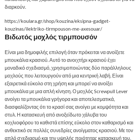
διαρκούν.
https://koulara.gr/shop/kouzina/eksipna-gadget-
kouzinas/ilektriko-tirmpouson-me-axesouar/
Βιδωτός μοχλός τιρμπουσόν
Είναι μια δημοφιλής επιλογή όταν πρόκειται να ανοίξετε
μπουκάλια κρασιού. Αυτό το ανοιχτήρι κρασιού έχει
μοναδικό σχεδιασμό, χρησιμοποιώντας δύο παράλληλους
μοχλούς που λειτουργούν από μια κεντρική λαβή. Είναι
εξαιρετικά εύκολο στη χρήση και μπορεί να ανοίξει
μπουκάλια με μια απλή κίνηση. Ο μοχλός Screwpull Lever
ανοίγει τα μπουκάλια γρήγορα και αποτελεσματικά,
διασφαλίζοντας ότι το κρασί σας ανοίγει με κομψότητα και
στυλ. Η κατασκευή από ανοξείδωτο χάλυβα του
κοχλιοφόρου το καθιστά επίσης εύκολο στον καθαρισμό και
ανθεκτικό σε πολλές συνεδρίες ανοίγματος κρασιού. Με τον
απλό σχεδιασμό και την υψηλής ποιότητας κατασκευή του,