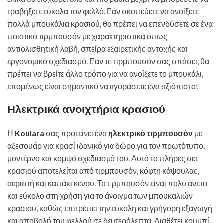
τραβήξετε εύκολα τον φελλό. Εάν σκοπεύετε να ανοίξετε
πολλά μπουκάλια κρασιού, θα πρέπει να επενδύσετε σε ένα
ποιοτικό τιρμπουσόν με χαρακτηριστικά όπως
αντιολισθητική λαβή, σπείρα εξαιρετικής αντοχής και
εργονομικό σχεδιασμό. Εάν το τιρμπουσόν σας σπάσει, θα
πρέπει να βρείτε άλλο τρόπο για να ανοίξετε το μπουκάλι,
επομένως είναι σημαντικό να αγοράσετε ένα αξιόπιστο!
Ηλεκτρικά ανοιχτήρια κρασιού
Η
Koulara
σας προτείνει ένα
ηλεκτρικό τιρμπουσόν
με
αξεσουάρ για κρασί ιδανικό για δώρο για τον πρωτότυπο,
μοντέρνο και κομψό σχεδιασμό του. Αυτό το πλήρες σετ
κρασιού αποτελείται από τιρμπουσόν, κόφτη κάψουλας,
αεριστή και καπάκι κενού. Το τιρμπουσόν είναι πολύ άνετο
και εύκολο στη χρήση για το άνοιγμα των μπουκαλιών
κρασιού, καθώς επιτρέπει την εύκολη και γρήγορη εξαγωγή
και αποβολή του φελλού σε δευτερόλεπτα. Διαθέτει κουμπί