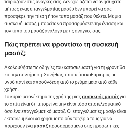
ταιριάζουν στις ανάγκες σας. Δεν χρειάζεται να ανησυχείτε
μήπως ένας επαγγελματίας μασέρ δεν μπορεί να σας
προσφέρει την πίεση ή τον τύπο μασάζ που θέλετε. Με μια
συσκευή μασάζ, μπορείτε να προσαρμόσετε την ένταση και
τον τύπο του μασάζ ανάλογα με τις ανάγκες σας.
Πώς πρέπει να φροντίσω τη συσκευή
μασάζ;
Ακολουθήστε τις οδηγίες του κατασκευαστή για τη φροντίδα
και την συντήρηση. Συνήθως, απαιτείται καθαρισμός με
υγρό πανί και αποσύνδεση από το ρεύμα μετά από κάθε
χρήση.
Το κύριο μειονέκτημα της χρήσης μιας
συσκευής μασάζ
για
το σπίτι είναι ότι μπορεί να μην είναι τόσο
αποτελεσματικό
όσο ένα επαγγελματικό μασάζ. Οι επαγγελματίες μασέρ είναι
εκπαιδευμένοι να χρησιμοποιούν τα χέρια τους για να
παρέχουν ένα
μασάζ
προσαρμοσμένο στις προσωπικές