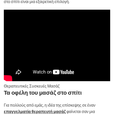
στο σπίτι είναι μια εξαιρετική επιλογή.
Θεραπευτικές Συσκευές Μασάζ
Τα οφέλη του μασάζ στο σπίτι
Για πολλούς από εμάς, η ιδέα της επίσκεψης σε έναν
επαγγελματία θεραπευτή μασάζ
φαίνεται σαν μια