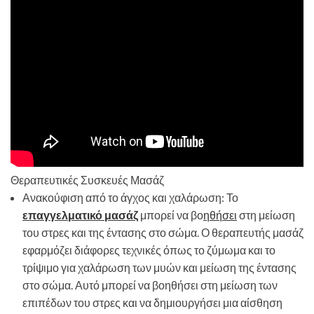
Θεραπευτικές Συσκευές Μασάζ
Ανακούφιση από το άγχος και χαλάρωση: Το
επαγγελματικό μασάζ
μπορεί να βο
ηθήσει
στη μείωση
του στρες και της έντασης στο σώμα. Ο θεραπευτής μασάζ
εφαρμόζει διάφορες τεχνικές όπως το ζύμωμα και το
τρίψιμο για χαλάρωση των μυών και μείωση της έντασης
στο σώμα. Αυτό μπορεί να βοηθήσει στη μείωση των
επιπέδων του στρες και να δημιουργήσει μια αίσθηση