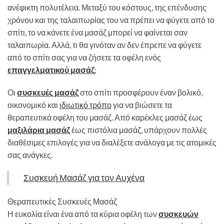
ανέφικτη πολυτέλεια. Μεταξύ του κόστους, της επένδυσης
χρόνου και της ταλαιπωρίας του να πρέπει να φύγετε από το
σπίτι, το να κάνετε ένα μασάζ μπορεί να φαίνεται σαν
ταλαιπωρία. Αλλά, τι θα γινόταν αν δεν έπρεπε να φύγετε
από το σπίτι σας για να ζήσετε τα οφέλη ενός
επαγγελματικού μασάζ
;
Οι
συσκευές μασάζ
στο σπίτι προσφέρουν έναν βολικό,
οικονομικό και
ιδιωτικό τρόπο
για να βιώσετε τα
θεραπευτικά οφέλη του μασάζ. Από καρέκλες μασάζ έως
μαξιλάρια μασάζ
έως πιστόλια μασάζ, υπάρχουν πολλές
διαθέσιμες επιλογές για να διαλέξετε ανάλογα με τις ατομικές
σας ανάγκες.
Συσκευή Μασάζ για τον Αυχένα
Θεραπευτικές Συσκευές Μασάζ
Η ευκολία είναι ένα από τα κύρια οφέλη των
συσκευών