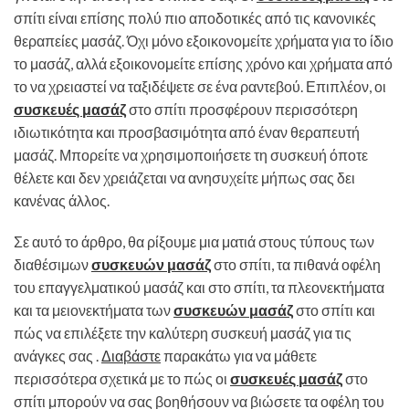
σπίτι είναι επίσης πολύ πιο αποδοτικές από τις κανονικές
θεραπείες μασάζ. Όχι μόνο εξοικονομείτε χρήματα για το ίδιο
το μασάζ, αλλά εξοικονομείτε επίσης χρόνο και χρήματα από
το να χρειαστεί να ταξιδέψετε σε ένα ραντεβού. Επιπλέον, οι
συσκευές μασάζ
στο σπίτι προσφέρουν περισσότερη
ιδιωτικότητα και προσβασιμότητα από έναν θεραπευτή
μασάζ. Μπορείτε να χρησιμοποιήσετε τη συσκευή όποτε
θέλετε και δεν χρειάζεται να ανησυχείτε μήπως σας δει
κανένας άλλος.
Σε αυτό το άρθρο, θα ρίξουμε μια ματιά στους τύπους των
διαθέσιμων
συσκευών μασάζ
στο σπίτι, τα πιθανά οφέλη
του επαγγελματικού μασάζ και στο σπίτι, τα πλεονεκτήματα
και τα μειονεκτήματα των
συσκευών μασάζ
στο σπίτι και
πώς να επιλέξετε την καλύτερη συσκευή μασάζ για τις
ανάγκες σας .
Διαβάστε
παρακάτω για να μάθετε
περισσότερα σχετικά με το πώς οι
συσκευές μασάζ
στο
σπίτι μπορούν να σας βοηθήσουν να βιώσετε τα οφέλη του