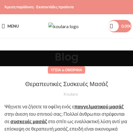
Άμεση παράδοση - Εκατοντάδες προϊόντα
MENU
0,00
€
Blog
ΥΓΕΊΑ & ΟΜΟΡΦΙΆ
Θεραπευτικές Συσκευές Μασάζ
Koulara
Ψάχνετε να ζήσετε τα οφέλη ενός ε
παγγελματικού μασάζ
στην άνεση του σπιτιού σας; Πολλοί άνθρωποι στρέφονται
σε
συσκευές μασάζ
στο σπίτι ως εναλλακτική λύση αντί για
επίσκεψη σε θεραπευτή μασάζ, επειδή είναι οικονομικά