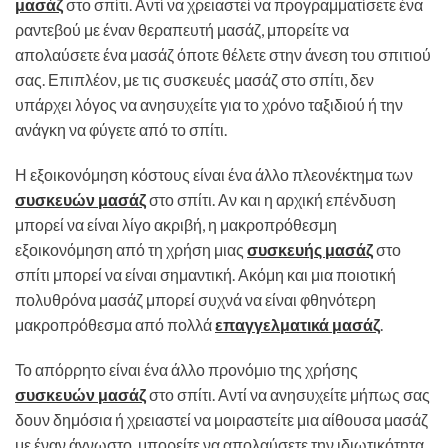
μασάζ
στο σπίτι. Αντί να χρειαστεί να προγραμματίσετε ένα
ραντεβού με έναν θεραπευτή μασάζ, μπορείτε να
απολαύσετε ένα μασάζ όποτε θέλετε στην άνεση του σπιτιού
σας. Επιπλέον, με τις συσκευές μασάζ στο σπίτι, δεν
υπάρχει λόγος να ανησυχείτε για το χρόνο ταξιδιού ή την
ανάγκη να φύγετε από το σπίτι.
Η εξοικονόμηση κόστους είναι ένα άλλο πλεονέκτημα των
συσκευών μασάζ
στο σπίτι. Αν και η αρχική επένδυση
μπορεί να είναι λίγο ακριβή, η μακροπρόθεσμη
εξοικονόμηση από τη χρήση μιας
συσκευής μασάζ
στο
σπίτι μπορεί να είναι σημαντική. Ακόμη και μια ποιοτική
πολυθρόνα μασάζ μπορεί συχνά να είναι φθηνότερη
μακροπρόθεσμα από πολλά
επαγγελματικά μασάζ
.
Το απόρρητο είναι ένα άλλο προνόμιο της χρήσης
συσκευών μασάζ
στο σπίτι. Αντί να ανησυχείτε μήπως σας
δουν δημόσια ή χρειαστεί να μοιραστείτε μια αίθουσα μασάζ
με έναν άγνωστο, μπορείτε να απολαύσετε την ιδιωτικότητα