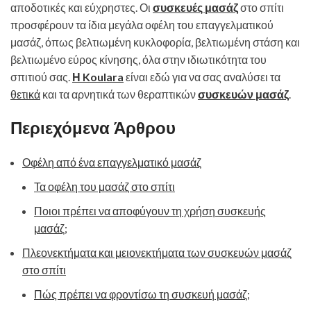
αποδοτικές και εύχρηστες. Οι
συσκευές μασάζ
στο σπίτι
προσφέρουν τα ίδια μεγάλα οφέλη του επαγγελματικού
μασάζ, όπως βελτιωμένη κυκλοφορία, βελτιωμένη στάση και
βελτιωμένο εύρος κίνησης, όλα στην ιδιωτικότητα του
σπιτιού σας.
Η Koulara
είναι εδώ για να σας αναλύσει τα
θετικά
και τα αρνητικά των θεραπτικών
συσκευών μασάζ
.
Περιεχόμενα Άρθρου
Οφέλη από ένα επαγγελματικό μασάζ
Τα οφέλη του μασάζ στο σπίτι
Ποιοι πρέπει να αποφύγουν τη χρήση συσκευής
μασάζ;
Πλεονεκτήματα και μειονεκτήματα των συσκευών μασάζ
στο σπίτι
Πώς πρέπει να φροντίσω τη συσκευή μασάζ;