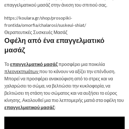
επαγγελματικού μασάζ στην άνεση του σπιτιού σας.
https://koulara.gr/shop/prosopiki-
frontida/omorfia/chalarosi/suskeui-shiat/
Θεραπευτικές Συσκευές Μασάζ
Οφέλη από ένα επαγγελματικό
μασάζ
Το
επαγγελματικό μασάζ
προσφέρει μια ποικιλία
πλεονεκτημάτων
που το κάνουν να αξίζει την επένδυση.
Μπορεί να προσφέρει ανακούφιση από το στρες και να
χαλαρώσει το σώμα, να βελτιώσει την κυκλοφορία, να
βελτιώσει τη στάση του σώματος και να αυξήσει το εύρος
κίνησης. Ακολουθεί μια πιο λεπτομερής ματιά στα οφέλη του
επαγγελματικού μασάζ
: