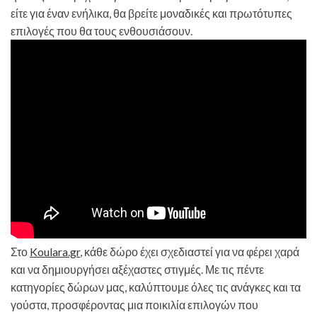
είτε για έναν ενήλικα, θα βρείτε μοναδικές και πρωτότυπες
επιλογές που θα τους ενθουσιάσουν.
Στο
Koulara.gr
, κάθε δώρο έχει σχεδιαστεί για να φέρει χαρά
και να δημιουργήσει αξέχαστες στιγμές. Με τις πέντε
κατηγορίες δώρων μας, καλύπτουμε όλες τις ανάγκες και τα
γούστα, προσφέροντας μια ποικιλία επιλογών που