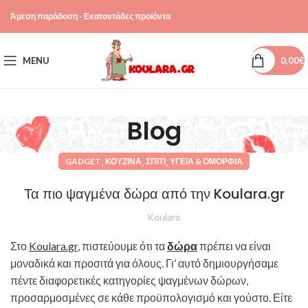
Άμεση παράδοση - Εκατοντάδες προϊόντα
MENU
0,00
€
Blog
,
,
,
GADGET
ΚΟΥΖΊΝΑ
ΣΠΊΤΙ
ΥΓΕΊΑ & ΟΜΟΡΦΙΆ
Τα πιο ψαγμένα δώρα από την Koulara.gr
Koulara
Στο
Koulara.gr
, πιστεύουμε ότι τα
δώρα
πρέπει να είναι
μοναδικά και προσιτά για όλους. Γι’ αυτό δημιουργήσαμε
πέντε διαφορετικές κατηγορίες ψαγμένων δώρων,
προσαρμοσμένες σε κάθε προϋπολογισμό και γούστο. Είτε