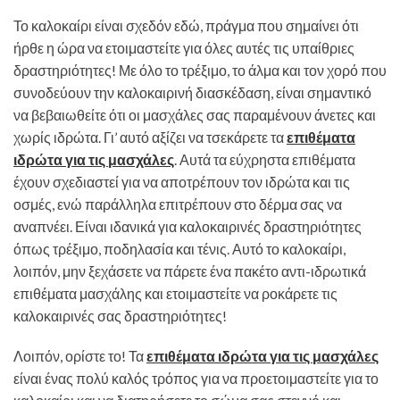
Το καλοκαίρι είναι σχεδόν εδώ, πράγμα που σημαίνει ότι
ήρθε η ώρα να ετοιμαστείτε για όλες αυτές τις υπαίθριες
δραστηριότητες! Με όλο το τρέξιμο, το άλμα και τον χορό που
συνοδεύουν την καλοκαιρινή διασκέδαση, είναι σημαντικό
να βεβαιωθείτε ότι οι μασχάλες σας παραμένουν άνετες και
χωρίς ιδρώτα. Γι’ αυτό αξίζει να τσεκάρετε τα
επιθέματα
ιδρώτα για τις μασχάλες
. Αυτά τα εύχρηστα επιθέματα
έχουν σχεδιαστεί για να αποτρέπουν τον ιδρώτα και τις
οσμές, ενώ παράλληλα επιτρέπουν στο δέρμα σας να
αναπνέει. Είναι ιδανικά για καλοκαιρινές δραστηριότητες
όπως τρέξιμο, ποδηλασία και τένις. Αυτό το καλοκαίρι,
λοιπόν, μην ξεχάσετε να πάρετε ένα πακέτο αντι-ιδρωτικά
επιθέματα μασχάλης και ετοιμαστείτε να ροκάρετε τις
καλοκαιρινές σας δραστηριότητες!
Λοιπόν, ορίστε το! Τα
επιθέματα ιδρώτα για τις μασχάλες
είναι ένας πολύ καλός τρόπος για να προετοιμαστείτε για το