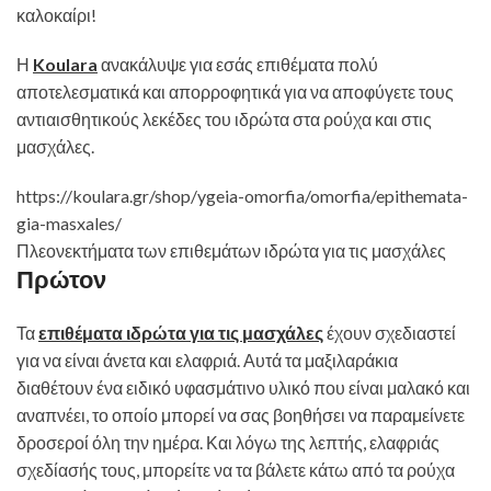
καλοκαίρι!
Η
Koulara
ανακάλυψε για εσάς επιθέματα πολύ
αποτελεσματικά και απορροφητικά για να αποφύγετε τους
αντιαισθητικούς λεκέδες του ιδρώτα στα ρούχα και στις
μασχάλες.
https://koulara.gr/shop/ygeia-omorfia/omorfia/epithemata-
gia-masxales/
Πλεονεκτήματα των επιθεμάτων ιδρώτα για τις μασχάλες
Πρώτον
Τα
επιθέματα ιδρώτα για τις μασχάλες
έχουν σχεδιαστεί
για να είναι άνετα και ελαφριά. Αυτά τα μαξιλαράκια
διαθέτουν ένα ειδικό υφασμάτινο υλικό που είναι μαλακό και
αναπνέει, το οποίο μπορεί να σας βοηθήσει να παραμείνετε
δροσεροί όλη την ημέρα. Και λόγω της λεπτής, ελαφριάς
σχεδίασής τους, μπορείτε να τα βάλετε κάτω από τα ρούχα