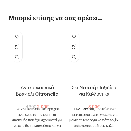
Μπορεί επίσης να σας αρέσει…
Αντικουνουπικό
Σετ Νεσεσέρ Ταξιδίου
Βραχιόλι Citronella
για Καλλυντικά
2,00
€
3,00
€
4,90
€
Ένα Αντικουνουπικό Βραχιόλι
Η
Koulara
σας προτείνει ένα
είναι ένας τύπος φορητής
πρακτικό και άνετο νεσεσέρ για
συσκευής που έχει σχεδιαστεί για
μακιγιάζ τέλειο για να πάτε ταξίδι
να απωθεί τα κουνούπια και να
παίρνοντας μαζί σας καλά