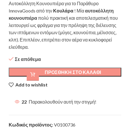
Αυτοκόλλητη Κουνουπιέρα για το Παράθυρο
InnovaGoods από την
Κουλάρα
!
Μία
αυτοκόλλητη
κουνουπιέρα
πολύ πρακτική και αποτελεσματική που
λειτουργεί ως φράγμα για την πρόληψη της διέλευσης
των ιπτάμενων εντόμων (μύγες, κουνούπια, μέλισσες,
κλπ). Επιπλέον, επιτρέπει στον αέρα να κυκλοφορεί
ελεύθερα.
Σε απόθεμα
ΠΡΟΣΘΉΚΗ ΣΤΟ ΚΑΛΆΘΙ
Add to wishlist
22
Παρακολουθούν αυτή την στιγμή!
Κωδικός προϊόντος:
V0100736