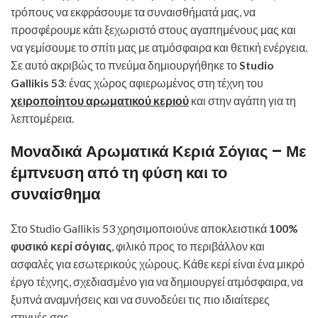
τρόπους να εκφράσουμε τα συναισθήματά μας, να
προσφέρουμε κάτι ξεχωριστό στους αγαπημένους μας και
να γεμίσουμε το σπίτι μας με ατμόσφαιρα και θετική ενέργεια.
Σε αυτό ακριβώς το πνεύμα δημιουργήθηκε το
Studio
Gallikis 53
: ένας χώρος αφιερωμένος στη τέχνη του
χειροποίητου αρωματικού κεριού
και στην αγάπη για τη
λεπτομέρεια.
Μοναδικά Αρωματικά Κεριά Σόγιας – Με
έμπνευση από τη φύση και το
συναίσθημα
Στο Studio Gallikis 53 χρησιμοποιούνε αποκλειστικά
100%
φυσικό κερί σόγιας
, φιλικό προς το περιβάλλον και
ασφαλές για εσωτερικούς χώρους. Κάθε κερί είναι ένα μικρό
έργο τέχνης, σχεδιασμένο για να δημιουργεί ατμόσφαιρα, να
ξυπνά αναμνήσεις και να συνοδεύει τις πιο ιδιαίτερες
στιγμές σας.