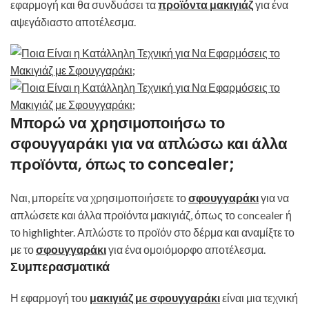
εφαρμογή και θα συνδυάσει τα
προϊόντα μακιγιάζ
για ένα
αψεγάδιαστο αποτέλεσμα.
Μπορώ να χρησιμοποιήσω το
σφουγγαράκι για να απλώσω και άλλα
προϊόντα, όπως το concealer;
Ναι, μπορείτε να χρησιμοποιήσετε το
σφουγγαράκι
για να
απλώσετε και άλλα προϊόντα μακιγιάζ, όπως το concealer ή
το highlighter. Απλώστε το προϊόν στο δέρμα και αναμίξτε το
με το
σφουγγαράκι
για ένα ομοιόμορφο αποτέλεσμα.
Συμπερασματικά
Η εφαρμογή του
μακιγιάζ με σφουγγαράκι
είναι μια τεχνική