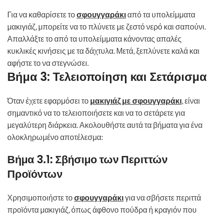
Για να καθαρίσετε το
σφουγγαράκι
από τα υπολείμματα
μακιγιάζ, μπορείτε να το πλύνετε με ζεστό νερό και σαπούνι.
Απαλλάξτε το από τα υπολείμματα κάνοντας απαλές
κυκλικές κινήσεις με τα δάχτυλα. Μετά, ξεπλύνετε καλά και
αφήστε το να στεγνώσει.
Βήμα 3: Τελειοποίηση και Σετάρισμα
Όταν έχετε εφαρμόσει το
μακιγιάζ με σφουγγαράκι
, είναι
σημαντικό να το τελειοποιήσετε και να το σετάρετε για
μεγαλύτερη διάρκεια. Ακολουθήστε αυτά τα βήματα για ένα
ολοκληρωμένο αποτέλεσμα:
Βήμα 3.1: Σβήσιμο των Περιττών
Προϊόντων
Χρησιμοποιήστε το
σφουγγαράκι
για να σβήσετε περιττά
προϊόντα μακιγιάζ, όπως άφθονο πούδρα ή κραγιόν που