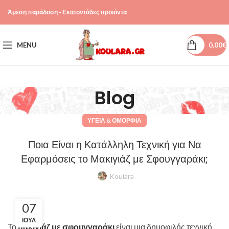
Άμεση παράδοση - Εκατοντάδες προϊόντα
MENU
0,00
€
Blog
ΥΓΕΊΑ & ΟΜΟΡΦΙΆ
Ποια Είναι η Κατάλληλη Τεχνική για Να
Εφαρμόσεις το Μακιγιάζ με Σφουγγαράκι;
Koulara
07
ΙΟΎΛ
Το
μακιγιάζ με σφουγγαράκι
είναι μια δημοφιλής τεχνική