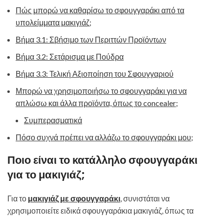
Πώς μπορώ να καθαρίσω το σφουγγαράκι από τα
υπολείμματα μακιγιάζ;
Βήμα 3.1: Σβήσιμο των Περιττών Προϊόντων
Βήμα 3.2: Σετάρισμα με Πούδρα
Βήμα 3.3: Τελική Αξιοποίηση του Σφουγγαριού
Μπορώ να χρησιμοποιήσω το σφουγγαράκι για να
απλώσω και άλλα προϊόντα, όπως το concealer;
Συμπερασματικά
Πόσο συχνά πρέπει να αλλάζω το σφουγγαράκι μου;
Ποιο είναι το κατάλληλο σφουγγαράκι
για το μακιγιάζ;
Για το
μακιγιάζ με σφουγγαράκι
, συνιστάται να
χρησιμοποιείτε ειδικά σφουγγαράκια μακιγιάζ, όπως τα