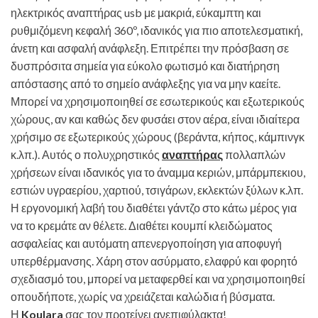
ηλεκτρικός αναπτήρας usb με μακριά, εύκαμπτη και
ρυθμιζόμενη κεφαλή 360º, ιδανικός για πιο αποτελεσματική,
άνετη και ασφαλή ανάφλεξη. Επιτρέπει την πρόσβαση σε
δυσπρόσιτα σημεία για εύκολο φωτισμό και διατήρηση
απόστασης από το σημείο ανάφλεξης για να μην καείτε.
Μπορεί να χρησιμοποιηθεί σε εσωτερικούς και εξωτερικούς
χώρους, αν και καθώς δεν φυσάει στον αέρα, είναι ιδιαίτερα
χρήσιμο σε εξωτερικούς χώρους (βεράντα, κήπος, κάμπινγκ
κ.λπ.). Αυτός ο πολυχρηστικός
αναπτήρας
πολλαπλών
χρήσεων είναι ιδανικός για το άναμμα κεριών, μπάρμπεκιου,
εστιών υγραερίου, χαρτιού, τσιγάρων, εκλεκτών ξύλων κ.λπ.
Η εργονομική λαβή του διαθέτει γάντζο στο κάτω μέρος για
να το κρεμάτε αν θέλετε. Διαθέτει κουμπί κλειδώματος
ασφαλείας και αυτόματη απενεργοποίηση για αποφυγή
υπερθέρμανσης. Χάρη στον ασύρματο, ελαφρύ και φορητό
σχεδιασμό του, μπορεί να μεταφερθεί και να χρησιμοποιηθεί
οπουδήποτε, χωρίς να χρειάζεται καλώδια ή βύσματα.
Η
Koulara
σας τον προτείνει ανεπιφύλακτα!