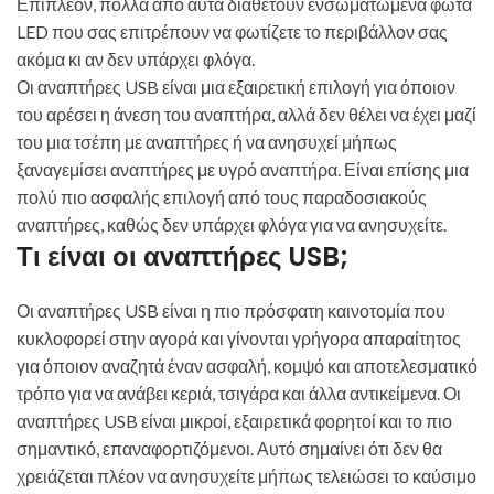
Επιπλέον, πολλά από αυτά διαθέτουν ενσωματωμένα φώτα
LED που σας επιτρέπουν να φωτίζετε το περιβάλλον σας
ακόμα κι αν δεν υπάρχει φλόγα.
Οι αναπτήρες USB είναι μια εξαιρετική επιλογή για όποιον
του αρέσει η άνεση του αναπτήρα, αλλά δεν θέλει να έχει μαζί
του μια τσέπη με αναπτήρες ή να ανησυχεί μήπως
ξαναγεμίσει αναπτήρες με υγρό αναπτήρα. Είναι επίσης μια
πολύ πιο ασφαλής επιλογή από τους παραδοσιακούς
αναπτήρες, καθώς δεν υπάρχει φλόγα για να ανησυχείτε.
Τι είναι οι αναπτήρες USB;
Οι αναπτήρες USB είναι η πιο πρόσφατη καινοτομία που
κυκλοφορεί στην αγορά και γίνονται γρήγορα απαραίτητος
για όποιον αναζητά έναν ασφαλή, κομψό και αποτελεσματικό
τρόπο για να ανάβει κεριά, τσιγάρα και άλλα αντικείμενα. Οι
αναπτήρες USB είναι μικροί, εξαιρετικά φορητοί και το πιο
σημαντικό, επαναφορτιζόμενοι. Αυτό σημαίνει ότι δεν θα
χρειάζεται πλέον να ανησυχείτε μήπως τελειώσει το καύσιμο