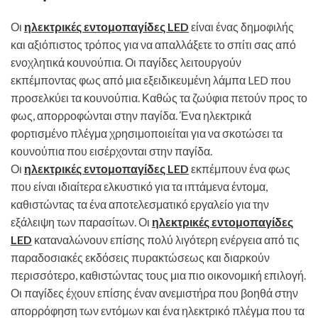
Οι
ηλεκτρικές εντομοπαγίδες LED
είναι ένας δημοφιλής
και αξιόπιστος τρόπος για να απαλλάξετε το σπίτι σας από
ενοχλητικά κουνούπια. Οι παγίδες λειτουργούν
εκπέμποντας φως από μια εξειδικευμένη λάμπα LED που
προσελκύει τα κουνούπια. Καθώς τα ζωύφια πετούν προς το
φως, απορροφώνται στην παγίδα. Ένα ηλεκτρικά
φορτισμένο πλέγμα χρησιμοποιείται για να σκοτώσει τα
κουνούπια που εισέρχονται στην παγίδα.
Οι
ηλεκτρικές εντομοπαγίδες LED
εκπέμπουν ένα φως
που είναι ιδιαίτερα ελκυστικό για τα ιπτάμενα έντομα,
καθιστώντας τα ένα αποτελεσματικό εργαλείο για την
εξάλειψη των παρασίτων. Οι
ηλεκτρικές εντομοπαγίδες
LED
καταναλώνουν επίσης πολύ λιγότερη ενέργεια από τις
παραδοσιακές εκδόσεις πυρακτώσεως και διαρκούν
περισσότερο, καθιστώντας τους μια πιο οικονομική επιλογή.
Οι παγίδες έχουν επίσης έναν ανεμιστήρα που βοηθά στην
απορρόφηση των εντόμων και ένα ηλεκτρικό πλέγμα που τα