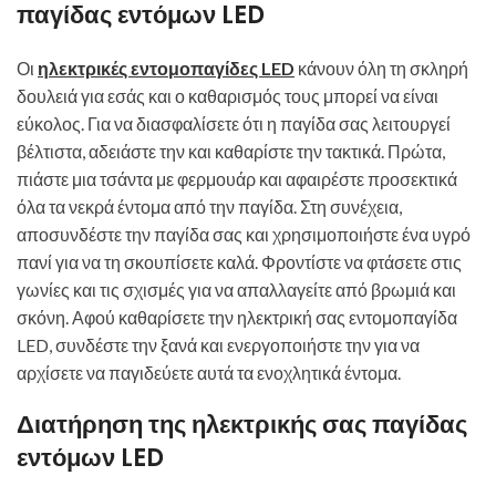
παγίδας εντόμων LED
Οι
ηλεκτρικές εντομοπαγίδες LED
κάνουν όλη τη σκληρή
δουλειά για εσάς και ο καθαρισμός τους μπορεί να είναι
εύκολος. Για να διασφαλίσετε ότι η παγίδα σας λειτουργεί
βέλτιστα, αδειάστε την και καθαρίστε την τακτικά. Πρώτα,
πιάστε μια τσάντα με φερμουάρ και αφαιρέστε προσεκτικά
όλα τα νεκρά έντομα από την παγίδα. Στη συνέχεια,
αποσυνδέστε την παγίδα σας και χρησιμοποιήστε ένα υγρό
πανί για να τη σκουπίσετε καλά. Φροντίστε να φτάσετε στις
γωνίες και τις σχισμές για να απαλλαγείτε από βρωμιά και
σκόνη. Αφού καθαρίσετε την ηλεκτρική σας εντομοπαγίδα
LED, συνδέστε την ξανά και ενεργοποιήστε την για να
αρχίσετε να παγιδεύετε αυτά τα ενοχλητικά έντομα.
Διατήρηση της ηλεκτρικής σας παγίδας
εντόμων LED