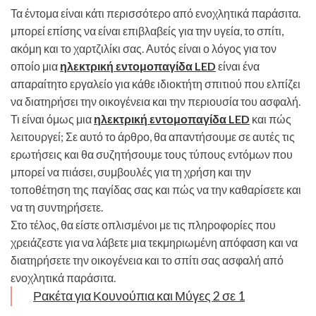
Τα έντομα είναι κάτι περισσότερο από ενοχλητικά παράσιτα.
μπορεί επίσης να είναι επιβλαβείς για την υγεία, το σπίτι,
ακόμη και το χαρτζιλίκι σας. Αυτός είναι ο λόγος για τον
οποίο μια
ηλεκτρική εντομοπαγίδα LED
είναι ένα
απαραίτητο εργαλείο για κάθε ιδιοκτήτη σπιτιού που ελπίζει
να διατηρήσει την οικογένεια και την περιουσία του ασφαλή.
Τι είναι όμως μια
ηλεκτρική εντομοπαγίδα LED
και πώς
λειτουργεί; Σε αυτό το άρθρο, θα απαντήσουμε σε αυτές τις
ερωτήσεις και θα συζητήσουμε τους τύπους εντόμων που
μπορεί να πιάσει, συμβουλές για τη χρήση και την
τοποθέτηση της παγίδας σας και πώς να την καθαρίσετε και
να τη συντηρήσετε.
Στο τέλος, θα είστε οπλισμένοι με τις πληροφορίες που
χρειάζεστε για να λάβετε μια τεκμηριωμένη απόφαση και να
διατηρήσετε την οικογένεια και το σπίτι σας ασφαλή από
ενοχλητικά παράσιτα.
Ρακέτα για Κουνούπια και Μύγες 2 σε 1