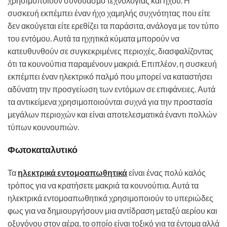
χρησιμοποιούν συνδυασμό τεχνολογίας και ήχου. Η
συσκευή εκπέμπει έναν ήχο χαμηλής συχνότητας που είτε
δεν ακούγεται είτε ερεθίζει τα παράσιτα, ανάλογα με τον τύπο
του εντόμου. Αυτά τα ηχητικά κύματα μπορούν να
κατευθυνθούν σε συγκεκριμένες περιοχές, διασφαλίζοντας
ότι τα κουνούπια παραμένουν μακριά. Επιπλέον, η συσκευή
εκπέμπει έναν ηλεκτρικό παλμό που μπορεί να καταστήσει
αδύνατη την προσγείωση των εντόμων σε επιφάνειες. Αυτά
τα αντικείμενα χρησιμοποιούνται συχνά για την προστασία
μεγάλων περιοχών και είναι αποτελεσματικά έναντι πολλών
τύπων κουνουπιών.
Φωτοκαταλυτικό
Τα
ηλεκτρικά εντομοαπωθητικά
είναι ένας πολύ καλός
τρόπος για να κρατήσετε μακριά τα κουνούπια. Αυτά τα
ηλεκτρικά εντομοαπωθητικά χρησιμοποιούν το υπεριώδες
φως για να δημιουργήσουν μια αντίδραση μεταξύ αερίου και
οξυγόνου στον αέρα, το οποίο είναι τοξικό για τα έντομα αλλά