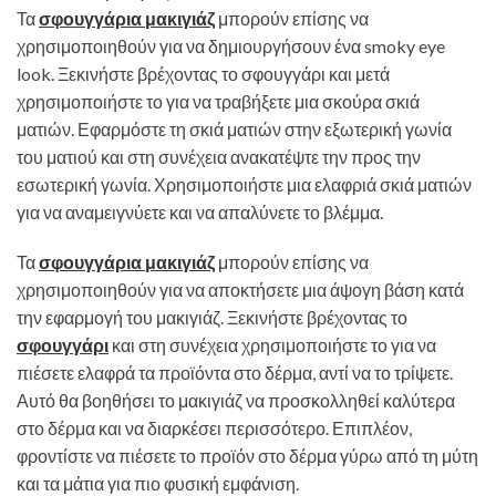
Τα
σφουγγάρια μακιγιάζ
μπορούν επίσης να
χρησιμοποιηθούν για να δημιουργήσουν ένα smoky eye
look. Ξεκινήστε βρέχοντας το σφουγγάρι και μετά
χρησιμοποιήστε το για να τραβήξετε μια σκούρα σκιά
ματιών. Εφαρμόστε τη σκιά ματιών στην εξωτερική γωνία
του ματιού και στη συνέχεια ανακατέψτε την προς την
εσωτερική γωνία. Χρησιμοποιήστε μια ελαφριά σκιά ματιών
για να αναμειγνύετε και να απαλύνετε το βλέμμα.
Τα
σφουγγάρια μακιγιάζ
μπορούν επίσης να
χρησιμοποιηθούν για να αποκτήσετε μια άψογη βάση κατά
την εφαρμογή του μακιγιάζ. Ξεκινήστε βρέχοντας το
σφουγγάρι
και στη συνέχεια χρησιμοποιήστε το για να
πιέσετε ελαφρά τα προϊόντα στο δέρμα, αντί να το τρίψετε.
Αυτό θα βοηθήσει το μακιγιάζ να προσκολληθεί καλύτερα
στο δέρμα και να διαρκέσει περισσότερο. Επιπλέον,
φροντίστε να πιέσετε το προϊόν στο δέρμα γύρω από τη μύτη
και τα μάτια για πιο φυσική εμφάνιση.