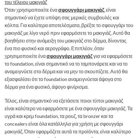
Όταν χρησιμοποιείτε ένα
σφουγγάρι μακιγιάζ
, είναι
σημαντικό να έχετε υπόψη σας μερικές συμβουλές και
κόλπα. Για καλύτερα αποτελέσματα, βρέξτε το σφουγγάρι του
μακιγιάζ με λίγο νερό πριν εφαρμόσετε το μακιγιάζ. Αυτό θα
βοηθήσει στην ανάμειξη του μακιγιάζ στο δέρμα, δίνοντας
ένα πιο φυσικό και αερογράφο. Επιπλέον, όταν
χρησιμοποιείτε ένα
σφουγγάρι μακιγιάζ
για να εφαρμόσετε
το foundation, είναι σημαντικό να το ταμπονάρετε και να το
αναμειγνύετε στο δέρμα και να μην το σκουπίζετε. Αυτό θα
εξασφαλίσει ότι το foundation αναμειγνύεται άψογα στο
δέρμα για ένα φυσικό, άψογο φινίρισμα.
Τέλος, είναι σημαντικό να εξετάσετε ποιοι τύποι μακιγιάζ
είναι καλύτερο να εφαρμόσετε με ένα σφουγγάρι μακιγιάζ. Τα
υγρά και κρεμ foundation, τα ρουζ, τα bronzer και τα
concealers είναι όλα κατάλληλα για χρήση με σφουγγάρι
μακιγιάζ. Όταν εφαρμόζετε αυτά τα προϊόντα, είναι καλύτερο