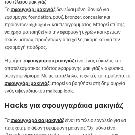
Το
σφουγγάρι μακιγιάζ
δεν είναι μόνο ιδανικό για
εφαρμογές foundation, ρουζ, bronzer, concealer και
προϊόντων highlighter και περιγράμματος. Μπορεί επίσης
να χρησιμοποιηθεί για την εφαρμογή υγρών και κρεμών
σκιών ματιών, προϊόντων για τα χείλη, ακόμη και για την
εφαρμογή πούδρας.
Η χρήση
σφουγγαριού μακιγιάζ
είναι ένας εύκολος και
αποτελεσματικός τρόπος εφαρμογής μακιγιάζ για φυσικό,
άψογο φινίρισμα. Με τις κατάλληλες τεχνικές και προϊόντα, το
σφουγγάρι μακιγιάζ
μπορεί να βοηθήσει στη δημιουργία
ενός αψεγάδιαστου makeup look.
Hacks για σφουγγαράκια μακιγιάζ
Τα
σφουγγαράκια μακιγιάζ
είναι το τέλειο εργαλείο για να
πετύχετε μια άψογη εφαρμογή μακιγιάζ. Όχι μόνο είναι