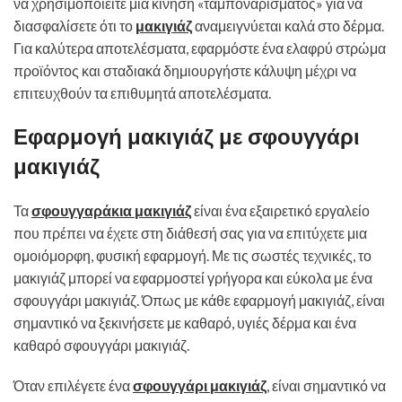
να χρησιμοποιείτε μια κίνηση «ταμποναρίσματος» για να
διασφαλίσετε ότι το
μακιγιάζ
αναμειγνύεται καλά στο δέρμα.
Για καλύτερα αποτελέσματα, εφαρμόστε ένα ελαφρύ στρώμα
προϊόντος και σταδιακά δημιουργήστε κάλυψη μέχρι να
επιτευχθούν τα επιθυμητά αποτελέσματα.
Εφαρμογή μακιγιάζ με σφουγγάρι
μακιγιάζ
Τα
σφουγγαράκια μακιγιάζ
είναι ένα εξαιρετικό εργαλείο
που πρέπει να έχετε στη διάθεσή σας για να επιτύχετε μια
ομοιόμορφη, φυσική εφαρμογή. Με τις σωστές τεχνικές, το
μακιγιάζ μπορεί να εφαρμοστεί γρήγορα και εύκολα με ένα
σφουγγάρι μακιγιάζ. Όπως με κάθε εφαρμογή μακιγιάζ, είναι
σημαντικό να ξεκινήσετε με καθαρό, υγιές δέρμα και ένα
καθαρό σφουγγάρι μακιγιάζ.
Όταν επιλέγετε ένα
σφουγγάρι μακιγιάζ
, είναι σημαντικό να