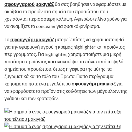
σφουγγαριού μακιγιάζ
θα σας βοηθήσει να εφαρμόσετε με
ακρίβεια το προϊόν στα σημεία του προσώπου που
χρειάζονται περισσότερη κάλυψη. Αφιερώστε λίγο χρόνο για
να αναμίξετε το concealer για φυσικό φινίρισμα.
Το
σφουγγάρι μακιγιάζ
μπορεί επίσης να χρησιμοποιηθεί
για την εφαρμογή υγρού ή κρέμας highlighter και προϊόντος
περιγράμματος. Για highlighter, χρησιμοποιήστε μια μικρή
ποσότητα προϊόντος και ανακατέψτε το πάνω από τα ψηλά
σημεία του προσώπου, όπως η γέφυρα της μύτης, τα
ζυγωματικά και το τόξο του Έρωτα. Για το περίγραμμα,
χρησιμοποιήστε ένα μεγαλύτερο
σφουγγάρι μακιγιάζ
για
να εφαρμόσετε το προϊόν στις κοιλότητες των μάγουλων, της
γνάθου και των κροταφών.