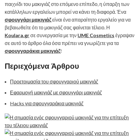
παιχνίδι του μακιγιάζ στο επόμενο επίπεδο, η ύπαρξη των
κατάλληλων εργαλείων μπορεί να κάνει τη διαφορά. Ένα
σφουγγάρι μακιγιάζ
είναι ένα απαραίτητο εργαλείο για να
βεβαιωθείτε ότι το μακιγιάζ σας φαίνεται τέλειο. Η
Koulara.gr
σε συνεργασία με την
UME Cosmetics
έγραψαν
σε αυτό το άρθρο όλα όσα πρέπει να γνωρίζετε για τα
σφουγγαράκια μακιγιάζ
!
Περιεχόμενα Άρθρου
Προετοιμασία του σφουγγαριού μακιγιάζ
Εφαρμογή μακιγιάζ με σφουγγάρι μακιγιάζ
Hacks για σφουγγαράκια μακιγιάζ