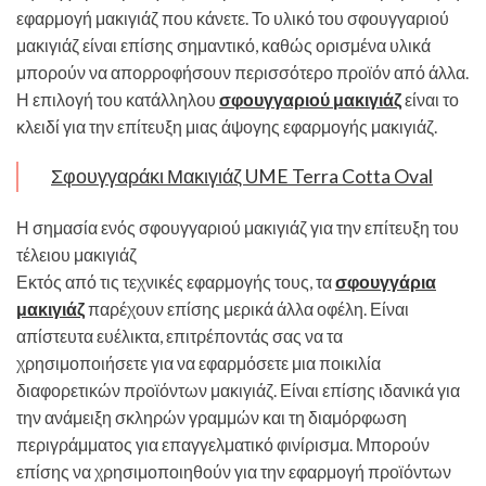
εφαρμογή μακιγιάζ που κάνετε. Το υλικό του σφουγγαριού
μακιγιάζ είναι επίσης σημαντικό, καθώς ορισμένα υλικά
μπορούν να απορροφήσουν περισσότερο προϊόν από άλλα.
Η επιλογή του κατάλληλου
σφουγγαριού μακιγιάζ
είναι το
κλειδί για την επίτευξη μιας άψογης εφαρμογής μακιγιάζ.
Σφουγγαράκι Μακιγιάζ UME Terra Cotta Oval
Η σημασία ενός σφουγγαριού μακιγιάζ για την επίτευξη του
τέλειου μακιγιάζ
Εκτός από τις τεχνικές εφαρμογής τους, τα
σφουγγάρια
μακιγιάζ
παρέχουν επίσης μερικά άλλα οφέλη. Είναι
απίστευτα ευέλικτα, επιτρέποντάς σας να τα
χρησιμοποιήσετε για να εφαρμόσετε μια ποικιλία
διαφορετικών προϊόντων μακιγιάζ. Είναι επίσης ιδανικά για
την ανάμειξη σκληρών γραμμών και τη διαμόρφωση
περιγράμματος για επαγγελματικό φινίρισμα. Μπορούν
επίσης να χρησιμοποιηθούν για την εφαρμογή προϊόντων