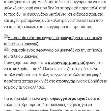
προσέχετε την υφή. Αναζητήστε ένα σφουγγάρι που να είναι
μαλακό στην αφή και που δεν θα απορροφά πάρα πολύ από
το προϊόν. Τα σφουγγάρια διατίθενται σε διάφορα σχήματα
και μεγέθη, επομένως είναι καλύτερο να επιλέξετε ένα που
να ταιριάζει εύκολα στο περίγραμμα του προσώπου.
Πριν χρησιμοποιήσετε το
σφουγγάρι μακιγιάζ
, φροντίστε
να το καθαρίσετε καλά. Πλύνετε το με ζεστό νερό και ένα
απαλό καθαριστικό. Μόλις στεγνώσει, απλώστε μια μικρή
ποσότητα αστάρι μακιγιάζ στο
σφουγγάρι
για να βοηθήσετε
το μακιγιάζ να κολλήσει.
Για το foundation, ένα υγρό
σφουγγάρι μακιγιάζ
είναι το
καλύτερο. Χρησιμοποιήστε κυκλικές κινήσεις για να
εφαρμόσετε το foundation, ξεκινώντας από το κέντρο του