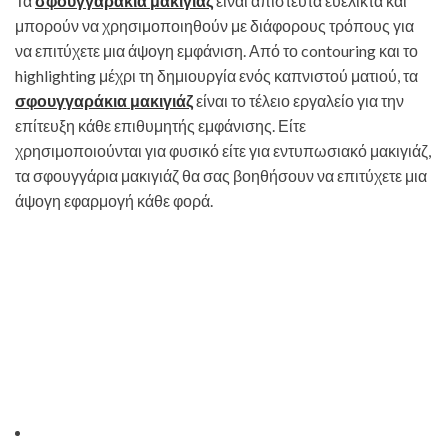
Τα
σφουγγαράκια μακιγιάζ
είναι απίστευτα ευέλικτα και
μπορούν να χρησιμοποιηθούν με διάφορους τρόπους για
να επιτύχετε μια άψογη εμφάνιση. Από το contouring και το
highlighting μέχρι τη δημιουργία ενός καπνιστού ματιού, τα
σφουγγαράκια μακιγιάζ
είναι το τέλειο εργαλείο για την
επίτευξη κάθε επιθυμητής εμφάνισης. Είτε
χρησιμοποιούνται για φυσικό είτε για εντυπωσιακό μακιγιάζ,
τα σφουγγάρια μακιγιάζ θα σας βοηθήσουν να επιτύχετε μια
άψογη εφαρμογή κάθε φορά.