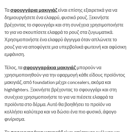
Τα
σφουγγάρια μακιγιάζ
είναι επίσης εξαιρετικά για να
δημιουργήσετε ένα ελαφρύ, φυσικό ρουζ. Ξεκινήστε
βρέχοντας το σφουγγάρι και στη συνέχεια χρησιμοποιήστε
το για να σκουπίσετε ελαφρά το ρουζ στα ζυγωματικά.
Χρησιμοποιήστε ένα ελαφρύ άγγιγμα όταν απλώνετε το
ρουζ για να αποφύγετε μια υπερβολικά φωτεινή και αφύσικη
εμφάνιση.
Τέλος, τα
σφουγγαράκια μακιγιάζ
μπορούν να
χρησιμοποιηθούν για την εφαρμογή κάθε είδους προϊόντος
μακιγιάζ, από foundation μέχρι concealers, ακόμα και
highlighters. Ξεκινήστε βρέχοντας το σφουγγάρι και στη
συνέχεια χρησιμοποιήστε το για να πιέσετε ελαφρά τα
προϊόντα στο δέρμα. Αυτό θα βοηθήσει το προϊόν να
κολλήσει καλύτερα και να δώσει ένα πιο φυσικό, άψογο
φινίρισμα.