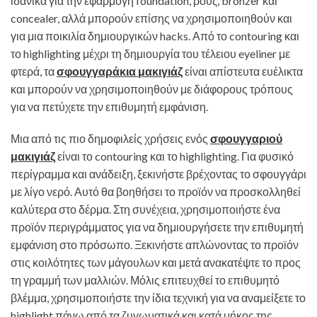
ιδανικά για την εφαρμογή foundation, ρουζ, bronzer και
concealer, αλλά μπορούν επίσης να χρησιμοποιηθούν και
για μια ποικιλία δημιουργικών hacks. Από το contouring και
το highlighting μέχρι τη δημιουργία του τέλειου eyeliner με
φτερά, τα
σφουγγαράκια μακιγιάζ
είναι απίστευτα ευέλικτα
και μπορούν να χρησιμοποιηθούν με διάφορους τρόπους
για να πετύχετε την επιθυμητή εμφάνιση.
Μια από τις πιο δημοφιλείς χρήσεις ενός
σφουγγαριού
μακιγιάζ
είναι το contouring και το highlighting. Για φυσικό
περίγραμμα και ανάδειξη, ξεκινήστε βρέχοντας το σφουγγάρι
με λίγο νερό. Αυτό θα βοηθήσει το προϊόν να προσκολληθεί
καλύτερα στο δέρμα. Στη συνέχεια, χρησιμοποιήστε ένα
προϊόν περιγράμματος για να δημιουργήσετε την επιθυμητή
εμφάνιση στο πρόσωπο. Ξεκινήστε απλώνοντας το προϊόν
στις κοιλότητες των μάγουλων και μετά ανακατέψτε το προς
τη γραμμή των μαλλιών. Μόλις επιτευχθεί το επιθυμητό
βλέμμα, χρησιμοποιήστε την ίδια τεχνική για να αναμείξετε το
highlight πάνω από τα ζυγωματικά και κατά μήκος της