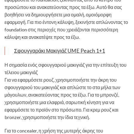
προσώπου και ανακατεύοντας προς τα έξω. Αυτό θα σας
βοηθήσει να δημιουργήσετε μια ομαλή, ομοιόμορφη
εφαρμογή. Για πιο έντονη κάλυψη, ξεκινήστε απλώνοντας το
foundation στις περιοχές που χρειάζονται περισσότερη
κάλυψη και ανακατέψτε προς τα έξω.
Σφουγγαράκι Μακιγιάζ UME Peach 1+1
Η σημασία ενός σφουγγαριού μακιγιάζ για την επίτευξη του
τέλειου μακιγιάζ
Για να εφαρμόσετε ρουζ, χρησιμοποιήστε την άκρη του
σφουγγαριού του μακιγιάζ και απλώστε το στα μήλα των
μάγουλων, ανακατεύοντας προς τα έξω. Για το μπρονζέ,
χρησιμοποιήστε μια ελαφριά, σαρωτική κίνηση για να
εφαρμόσετε το προϊόν στο πρόσωπο. Για κρεμ ρουζ και
bronzer, χρησιμοποιήστε την ίδια τεχνική.
Για το concealer, η χρήση της μυτερής άκρης του