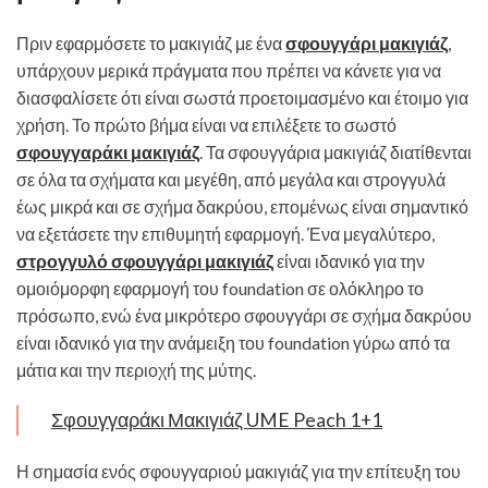
Πριν εφαρμόσετε το μακιγιάζ με ένα
σφουγγάρι μακιγιάζ
,
υπάρχουν μερικά πράγματα που πρέπει να κάνετε για να
διασφαλίσετε ότι είναι σωστά προετοιμασμένο και έτοιμο για
χρήση. Το πρώτο βήμα είναι να επιλέξετε το σωστό
σφουγγαράκι μακιγιάζ
. Τα σφουγγάρια μακιγιάζ διατίθενται
σε όλα τα σχήματα και μεγέθη, από μεγάλα και στρογγυλά
έως μικρά και σε σχήμα δακρύου, επομένως είναι σημαντικό
να εξετάσετε την επιθυμητή εφαρμογή. Ένα μεγαλύτερο,
στρογγυλό σφουγγάρι μακιγιάζ
είναι ιδανικό για την
ομοιόμορφη εφαρμογή του foundation σε ολόκληρο το
πρόσωπο, ενώ ένα μικρότερο σφουγγάρι σε σχήμα δακρύου
είναι ιδανικό για την ανάμειξη του foundation γύρω από τα
μάτια και την περιοχή της μύτης.
Σφουγγαράκι Μακιγιάζ UME Peach 1+1
Η σημασία ενός σφουγγαριού μακιγιάζ για την επίτευξη του