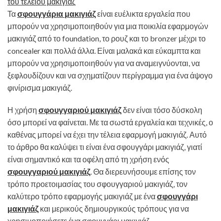
Τα
σφουγγάρια μακιγιάζ
είναι ευέλικτα εργαλεία που
μπορούν να χρησιμοποιηθούν για μια ποικιλία εφαρμογών
μακιγιάζ από το foundation, το ρουζ και το bronzer μέχρι το
concealer και πολλά άλλα. Είναι μαλακά και εύκαμπτα και
μπορούν να χρησιμοποιηθούν για να αναμειγνύονται, να
ξεφλουδίζουν και να σχηματίζουν περίγραμμα για ένα άψογο
φινίρισμα μακιγιάζ.
Η χρήση
σφουγγαριού μακιγιάζ
δεν είναι τόσο δύσκολη
όσο μπορεί να φαίνεται. Με τα σωστά εργαλεία και τεχνικές, ο
καθένας μπορεί να έχει την τέλεια εφαρμογή μακιγιάζ. Αυτό
το άρθρο θα καλύψει τι είναι ένα σφουγγάρι μακιγιάζ, γιατί
είναι σημαντικό και τα οφέλη από τη χρήση ενός
σφουγγαριού μακιγιάζ
. Θα διερευνήσουμε επίσης τον
τρόπο προετοιμασίας του σφουγγαριού μακιγιάζ, τον
καλύτερο τρόπο εφαρμογής μακιγιάζ με ένα
σφουγγάρι
μακιγιάζ
και μερικούς δημιουργικούς τρόπους για να
χρησιμοποιήσετε ένα σφουγγάρι μακιγιάζ.