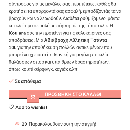
σύντροφος για τις μεγάλες σας περιπέτειες, καθώς θα
κρατήσει τα υπάρχοντά σας ασφαλή, εμποδίζοντάς τα να
βραχούν και να λερωθούν. Διαθέτει ρυθμιζόμενο ιμάντα
και κλείσιμο σε ρολό με πόρπη πίεσης τύπου κλικ. Η
Koulara
σας την προτείνει για τις καλοκαιρινές σας
αποδράσεις! Μια
Αδιάβροχη Aθλητική Tσάντα
10L
για την αποθήκευση πολλών αντικειμένων που
μπορεί να χρειαστείτε. Ιδανική για μεγάλη ποικιλία
θαλάσσιων σπορ και υπαίθριων δραστηριοτήτων,
όπως κουπί σέρφινγκ, καγιάκ κ.λπ.
Σε απόθεμα
ΠΡΟΣΘΉΚΗ ΣΤΟ ΚΑΛΆΘΙ
Add to wishlist
23
Παρακολουθούν αυτή την στιγμή!