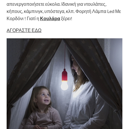
απενεργοποιήσετε εύκολα. Ιδανική για ντουλάπες,
κήπους, κάμπινγκ, υπόστεγα, κλπ. Φορητή Λάμπα Led Με
Κορδόνι ! Γιατί η
Κουλάρα
ξέρει!
AΓΟΡΑΣΤΕ ΕΔΩ