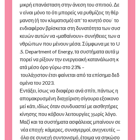
μικρή επανάσταση στην άνεση του σπιτιού. Δε
ν είναι μόνο το ότι μπορείς να ρυθμίζεις τη θέρ
μανση (ή τον κλιματισμό) απ’ το κινητό σου˙ το
ενδιαφέρον βρίσκεται στη δυνατότητα των συσ
κευών αυτών να «μαθαίνουν» συνήθειες των α
νθρώπων που μένουν μέσα. Σύμφωνα με το U
.S. Department of Energy, τα συστήματα αυτά μ
πορεί να ρίξουν την ενεργειακή κατανάλωση κ
ατά μέσο όρο γύρω στο 23% –
τουλάχιστον έτσι φαίνεται από τα επίσημα δεδ
ομένα του 2023.
Εντάξει, ίσως να διαφέρει ανά σπίτι, πάντως η
απομακρυσμένη διαχείριση σίγουρα εξοικονο
μεί κάτι, ιδίως όταν συνδυαστεί με αισθητήρες
κίνησης που κόβουν λειτουργίες χωρίς λόγο.
Μαζί και τα συστήματα ασφάλειας μπαίνουν σε
νέα εποχή: κάμερες, συναγερμοί, ανιχνευτές —
όλα σε συνεχή συντονισμό, έτοιμα να σηκώσο