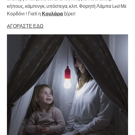
κήπους, κάμπινγκ, υπόστεγα, κλπ. Φορητή Λάμπα Led Με
Κορδόνι ! Γιατί η
Κουλάρα
ξέρει!
AΓΟΡΑΣΤΕ ΕΔΩ