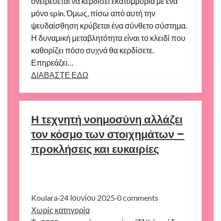
ονειρεύεται να κερδίσει εκατομμύρια με ένα
μόνο spin. Όμως, πίσω από αυτή την
ψευδαίσθηση κρύβεται ένα σύνθετο σύστημα.
Η δυναμική μεταβλητότητα είναι το κλειδί που
καθορίζει πόσο συχνά θα κερδίσετε.
Επηρεάζει…
ΔΙΑΒΑΣΤΕ ΕΔΩ
Η τεχνητή νοημοσύνη αλλάζει
τον κόσμο των στοιχημάτων –
προκλήσεις και ευκαιρίες
Koulara
·
24 Ιουνίου 2025
·
0 comments
Χωρίς κατηγορία