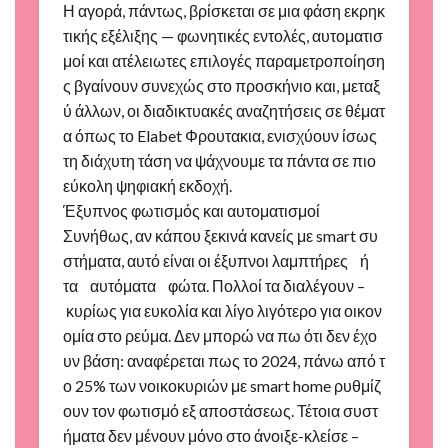
Η αγορά, πάντως, βρίσκεται σε μια φάση εκρηκ
τικής εξέλιξης — φωνητικές εντολές, αυτοματισ
μοί και ατέλειωτες επιλογές παραμετροποίηση
ς βγαίνουν συνεχώς στο προσκήνιο και, μεταξ
ύ άλλων, οι διαδικτυακές αναζητήσεις σε θέματ
α όπως το Elabet Φρουτακια, ενισχύουν ίσως
τη διάχυτη τάση να ψάχνουμε τα πάντα σε πιο
εύκολη ψηφιακή εκδοχή.
Έξυπνος φωτισμός και αυτοματισμοί
Συνήθως, αν κάπου ξεκινά κανείς με smart συ
στήματα, αυτό είναι οι έξυπνοι λαμπτήρες ή
τα αυτόματα φώτα. Πολλοί τα διαλέγουν –
κυρίως για ευκολία και λίγο λιγότερο για οικον
ομία στο ρεύμα. Δεν μπορώ να πω ότι δεν έχο
υν βάση: αναφέρεται πως το 2024, πάνω από τ
ο 25% των νοικοκυριών με smart home ρυθμίζ
ουν τον φωτισμό εξ αποστάσεως. Τέτοια συστ
ήματα δεν μένουν μόνο στο άνοιξε-κλείσε –