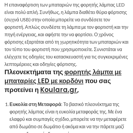
Η επαναφόρτιση των μπαταριών της φορητής λάμπας LED
είναι πολύ απλή. Συνήθως, η λάμπα διαθέτει θύρα φόρτισης
(συχνά USB) στην οποία μπορείτε να συνδέσετε τον
φορτιστή. Απλώς συνδέστε τη λάμπα με τον φορτιστή και την
πηγή ενέργειας, και αφήστε την να φορτίσει. Ο χρόνος
φόρτισης εξαρτάται από τη χωρητικότητα των μπαταριών και
τον τύπο του φορτιστή που χρησιμοποιείτε. Συνιστάται να
ελέγχετε τις οδηγίες του κατασκευαστή για τις συγκεκριμένες
λεπτομέρειες και οδηγίες φόρτισης.
Πλεονεκτήματα της
φορητής λάμπα με
μπαταρίες LED με κορδόνι
που σας
προτείνει η
Koulara.gr
,
Ευκολία στη Μεταφορά
: Το βασικό πλεονέκτημα της
φορητής λάμπας είναι η ευκολία μεταφοράς της. Με ένα
ελαφρύ και συμπαγές σχέδιο, μπορείτε να την μεταφέρετε
από δωμάτιο σε δωμάτιο ή ακόμα και να την πάρετε μαζί