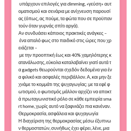
υπάρχουν επιλογές για dimming, «γεύση» αυτ
οματισμού και σενάρια με ανίχνευση παρουσί
ας (όπως, ας πούμε, τα φώτα που σε προϋπαν
τούν όταν γυρνάς σπίτι αργά).
Αν συνδυάσει κάποιος πρακτικές ανάγκες –
ένα απαλό φως στο παιδικό στις ώρες που χρ
ειάζεται –
με την προοπτική έως και 40% χαμηλότερης κ
ατανάλωσης, εύκολα καταλαβαίνει γιατί αυτά τ
α gadgets θεωρούνται σχεδόν δεδομένα για έν
α φιλικό και ασφαλές περιβάλλον. Α, και μην ξε
χνάμε το κομμάτι της ψυχαγωγίας: με τα εφέ φ
ωτισμού, ο φωτισμός μάλλον αρχίζει να αποκτ
ά πρωταγωνιστικό ρόλο σε κάθε εμπειρία sma
rt home, χωρίς αυτό να ξαφνιάζει πια κανέναν.
Θερμοκρασία, ασφάλεια και ψυχαγωγία
Η διαχείριση της θερμοκρασίας μέσω έξυπνω
ν θερμοστατών, συνήθως έχει φέρει, λένε, μια