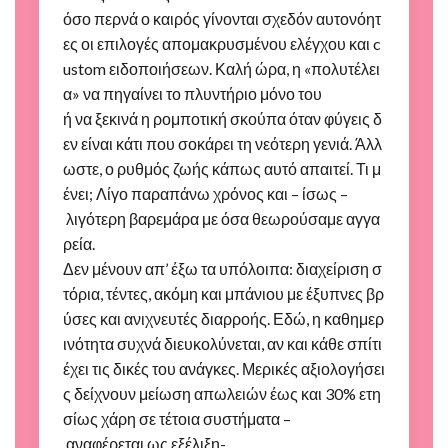
όσο περνά ο καιρός γίνονται σχεδόν αυτονόητ
ες οι επιλογές απομακρυσμένου ελέγχου και c
ustom ειδοποιήσεων. Καλή ώρα, η «πολυτέλει
α» να πηγαίνει το πλυντήριο μόνο του
ή να ξεκινά η ρομποτική σκούπα όταν φύγεις δ
εν είναι κάτι που σοκάρει τη νεότερη γενιά. Άλλ
ωστε, ο ρυθμός ζωής κάπως αυτό απαιτεί. Τι μ
ένει; Λίγο παραπάνω χρόνος και – ίσως –
λιγότερη βαρεμάρα με όσα θεωρούσαμε αγγα
ρεία.
Δεν μένουν απ’ έξω τα υπόλοιπα: διαχείριση σ
τόρια, τέντες, ακόμη και μπάνιου με έξυπνες βρ
ύσες και ανιχνευτές διαρροής. Εδώ, η καθημερ
ινότητα συχνά διευκολύνεται, αν και κάθε σπίτι
έχει τις δικές του ανάγκες. Μερικές αξιολογήσει
ς δείχνουν μείωση απωλειών έως και 30% ετη
σίως χάρη σε τέτοια συστήματα –
αναφέρεται ως εξέλιξη-