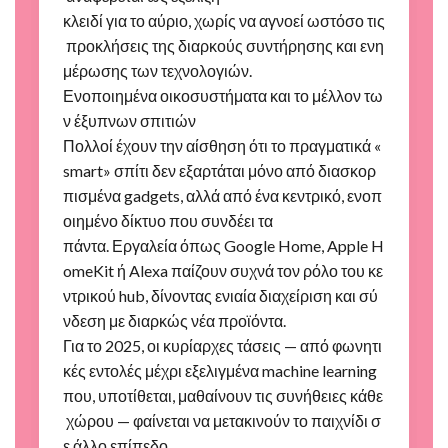
κλειδί για το αύριο, χωρίς να αγνοεί ωστόσο τις
προκλήσεις της διαρκούς συντήρησης και ενη
μέρωσης των τεχνολογιών​.
Ενοποιημένα οικοσυστήματα και το μέλλον τω
ν έξυπνων σπιτιών
Πολλοί έχουν την αίσθηση ότι το πραγματικά «
smart» σπίτι δεν εξαρτάται μόνο από διασκορ
πισμένα gadgets, αλλά από ένα κεντρικό, ενοπ
οιημένο δίκτυο που συνδέει τα
πάντα. Εργαλεία όπως Google Home, Apple H
omeKit ή Alexa παίζουν συχνά τον ρόλο του κε
ντρικού hub, δίνοντας ενιαία διαχείριση και σύ
νδεση με διαρκώς νέα προϊόντα.
Για το 2025, οι κυρίαρχες τάσεις — από φωνητι
κές εντολές μέχρι εξελιγμένα machine learning
που, υποτίθεται, μαθαίνουν τις συνήθειες κάθε
χώρου — φαίνεται να μετακινούν το παιχνίδι σ
ε άλλο επίπεδο.