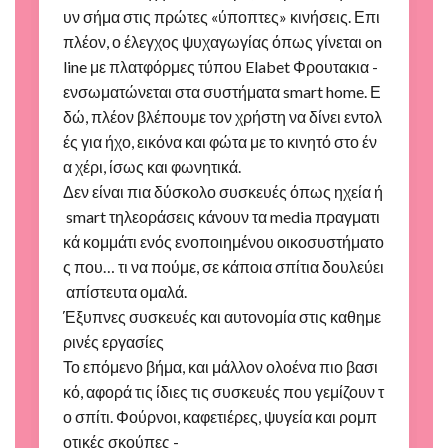
υν σήμα στις πρώτες «ύποπτες» κινήσεις. Επι
πλέον, ο έλεγχος ψυχαγωγίας όπως γίνεται on
line με πλατφόρμες τύπου Elabet Φρουτακια -
ενσωματώνεται στα συστήματα smart home. Ε
δώ, πλέον βλέπουμε τον χρήστη να δίνει εντολ
ές για ήχο, εικόνα και φώτα με το κινητό στο έν
α χέρι, ίσως και φωνητικά.
Δεν είναι πια δύσκολο συσκευές όπως ηχεία ή
smart τηλεοράσεις κάνουν τα media πραγματι
κά κομμάτι ενός ενοποιημένου οικοσυστήματο
ς που… τι να πούμε, σε κάποια σπίτια δουλεύει
απίστευτα ομαλά.
Έξυπνες συσκευές και αυτονομία στις καθημε
ρινές εργασίες
Το επόμενο βήμα, και μάλλον ολοένα πιο βασι
κό, αφορά τις ίδιες τις συσκευές που γεμίζουν τ
ο σπίτι. Φούρνοι, καφετιέρες, ψυγεία και ρομπ
οτικές σκούπες -