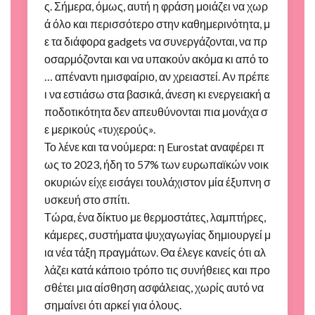
ς. Σήμερα, όμως, αυτή η φράση μοιάζει να χωρ
ά όλο και περισσότερο στην καθημερινότητα, μ
ε τα διάφορα gadgets να συνεργάζονται, να πρ
οσαρμόζονται και να υπακούν ακόμα κι από το
… απέναντι ημισφαίριο, αν χρειαστεί. Αν πρέπε
ι να εστιάσω στα βασικά, άνεση κι ενεργειακή α
ποδοτικότητα δεν απευθύνονται πια μονάχα σ
ε μερικούς «τυχερούς».
Το λένε και τα νούμερα: η Eurostat αναφέρει π
ως το 2023, ήδη το 57% των ευρωπαϊκών νοικ
οκυριών είχε εισάγει τουλάχιστον μία έξυπνη σ
υσκευή στο σπίτι.
Τώρα, ένα δίκτυο με θερμοστάτες, λαμπτήρες,
κάμερες, συστήματα ψυχαγωγίας δημιουργεί μ
ια νέα τάξη πραγμάτων. Θα έλεγε κανείς ότι αλ
λάζει κατά κάποιο τρόπο τις συνήθειες και προ
σθέτει μια αίσθηση ασφάλειας, χωρίς αυτό να
σημαίνει ότι αρκεί για όλους.