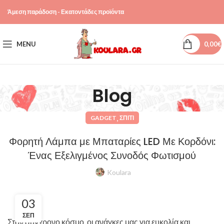
Άμεση παράδοση - Εκατοντάδες προϊόντα
MENU
0,00
€
Blog
,
GADGET
ΣΠΊΤΙ
Φορητή Λάμπα με Μπαταρίες LED Με Κορδόνι:
Ένας Εξελιγμένος Συνοδός Φωτισμού
Koulara
03
ΣΕΠ
Στον σύγχρονο κόσμο, οι ανάγκες μας για ευκολία και