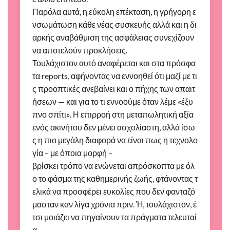
Παρόλα αυτά, η εύκολη επέκταση, η γρήγορη ε
νσωμάτωση κάθε νέας συσκευής αλλά και η δι
αρκής αναβάθμιση της ασφάλειας συνεχίζουν
να αποτελούν προκλήσεις.
Τουλάχιστον αυτό αναφέρεται και στα πρόσφα
τα reports, αφήνοντας να εννοηθεί ότι μαζί με τι
ς προοπτικές ανεβαίνει και ο πήχης των απαιτ
ήσεων — και για το τι εννοούμε όταν λέμε «έξυ
πνο σπίτι». Η επιρροή στη μεταπωλητική αξία
ενός ακινήτου δεν μένει ασχολίαστη, αλλά ίσω
ς η πιο μεγάλη διαφορά να είναι πως η τεχνολο
γία – με όποια μορφή –
βρίσκει τρόπο να ενώνεται απρόσκοπτα με όλ
ο το φάσμα της καθημερινής ζωής, φτάνοντας τ
ελικά να προσφέρει ευκολίες που δεν φανταζό
μασταν καν λίγα χρόνια πριν. Ή, τουλάχιστον, έ
τσι μοιάζει να πηγαίνουν τα πράγματα τελευταί
α.