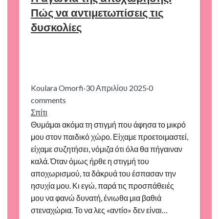
Πώς να αντιμετωπίσεις τις
δυσκολίες
Koulara Omorfi
·
30 Απριλίου 2025
·
0
comments
Σπίτι
Θυμάμαι ακόμα τη στιγμή που άφησα το μικρό
μου στον παιδικό χώρο. Είχαμε προετοιμαστεί,
είχαμε συζητήσει, νόμιζα ότι όλα θα πήγαιναν
καλά. Όταν όμως ήρθε η στιγμή του
αποχωρισμού, τα δάκρυά του έσπασαν την
ησυχία μου. Κι εγώ, παρά τις προσπάθειές
μου να φανώ δυνατή, ένιωθα μια βαθιά
στεναχώρια. Το να λες «αντίο» δεν είναι…