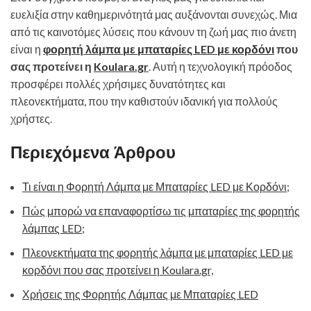
ευελιξία στην καθημερινότητά μας αυξάνονται συνεχώς. Μια
από τις καινοτόμες λύσεις που κάνουν τη ζωή μας πιο άνετη
είναι η
φορητή λάμπα με μπαταρίες LED με κορδόνι
που
σας προτείνει η
Koulara.gr
. Αυτή η τεχνολογική πρόοδος
προσφέρει πολλές χρήσιμες δυνατότητες και
πλεονεκτήματα, που την καθιστούν ιδανική για πολλούς
χρήστες.
Περιεχόμενα Άρθρου
Τι είναι η Φορητή Λάμπα με Μπαταρίες LED με Κορδόνι;
Πώς μπορώ να επαναφορτίσω τις μπαταρίες της φορητής
λάμπας LED;
Πλεονεκτήματα της φορητής λάμπα με μπαταρίες LED με
κορδόνι που σας προτείνει η Koulara.gr,
Χρήσεις της Φορητής Λάμπας με Μπαταρίες LED