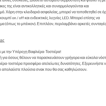
ες της είναι αντικολλητικές και συναρμολογούνται και
ό. Χάρη στην κλειδαριά ασφαλείας, μπορεί να τοποθετηθεί σε ό
ουμπί on / off και ενδεικτικές λυχνίες LED. Μπορεί επίσης να
μα (όπως το μπέικον). Επιπλέον, περιλαμβάνει αρκετές συνταγέ
κες
 με την Υπέροχη Βαφλιέρα-Τοστιέρα!
ογή για όσους θέλουν να παρασκευάσουν γρήγορα και εύκολα νόστ
ιέρα-τοστιέρα προσφέρει ατελείωτες δυνατότητες. Εξερευνήστε ν
αι απολαύστε πλούσια σνακ που θα σας καθηλώσουν.