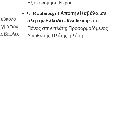
Εξοικονόμηση Νερού
Koulara.gr ! Από την Καβάλα..σε
ι εύκολα
όλη την Ελλάδα - Koulara.gr
στο
είγμα των
Πόνος στην πλάτη; Προσαρμοζόμενος
μες βάφλες
Διορθωτής Πλάτης η λύση!