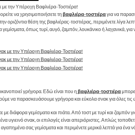
 με την Υπέροχη Βαφλιέρα-Τοστιέρα!
πορείτε να χρησιμοποιήσετε τη
βαφλιέρα-τοστιέρα
για να παρασ
ην οριζόντια θέση της βαφλιέρας-τοστιέρας, περιμένετε λίγα λεπτ
 γεμίσματα, όπως τυρί, αυγό, ζαμπόν, λουκάνικο ή λαχανικά, για 
ς ικανοποιεί γρήγορα. Εδώ είναι που η
βαφλιέρα-τοστιέρα
μπορεί
ούμε να παρασκευάσουμε γρήγορα και εύκολα σνακ για όλες τις 
τε με διάφορα γεμίσματα και πιάτα. Από τοστ με τυρί και ζαμπόν γι
ένα υγιεινό σνακ, οι επιλογές είναι απεριόριστες. Απλώς τοποθετ
 αγαπημένα σας γεμίσματα και περιμένετε μερικά λεπτά για ένα ν