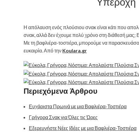
Υπέροχη 
Η απόλαυση ενός πλούσιου σνακ είναι κάτι που απολα
σνακ, αλλά δεν έχουμε πολύ χρόνο στη διάθεσή μας;
Με τη βαφλιέρα-τοστιέρα, μπορούμε να παρασκευάσο
ευκαιρία. Από την
Koulara.gr
Περιεχόμενα Άρθρου
Ευχάριστα Πρωινά με μια Βαφλιέρα-Τοστιέρα
Γρήγορα Σνακ για Όλες τις Ώρες
Εξερευνήστε Νέες Ιδέες με μια Βαφλιέρα-Τοστιέρα