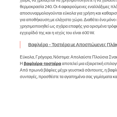
θερμοκρασία 240. Οι 4 αφαιρούμενες εναλλάξιμες πλάκ
αποσυναρμολογούνται εύκολα για χρήση και καθαρισμ
για αποθήκευση με ελάχιστο χώρο. Διαθέτει ένα μόνο κ
χρησιμοποιηθεί ως σχάρα επαφής για ορισμένα τρόφι
εγχειρίδιό της και η ισχύς του είναι 600 W.
Βαφλιέρα – Τοστιέρα με Αποσπώμενες Πλά
Εύκολα, Γρήγορα, Νόστιμα: Απολαύστε Πλούσια Σνακ
Η
βαφλιέρα-τοστιέρα
αποτελεί μια εξαιρετική επιλ
Από πρωινά βάφλες μέχρι γευστικά σάντουιτς, η βαφλ
συνταγές, προσθέστε τα αγαπημένα σας γεμίσματα κ