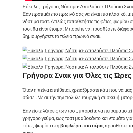
Εύκολα, Γρήγορα, Νόστιμα: Απολαύστε Πλούσια Σνακ
Εάν προτιμάτε το πρωινό σας να είναι πιο κλασικό, μ
νόστιμα τοστ. Απλώς τοποθετήστε τις φέτες ψωμίου στ
τοστ θα είναι έτοιμα! Μπορείτε να προσθέσετε διάφορα
δημιουργήσετε το τέλειο πρωινό σνακ.
Γρήγορα Σνακ για Όλες τις Ώρες
Όταν η πείνα επιτίθεται, χρειαζόμαστε κάτι που να μα
σώσει. Με αυτήν την πολυλειτουργική συσκευή, μπορ
Εάν είστε λάτρεις των τοστ, μπορείτε να πειραματιστεί
γρήγορο γεύμα, έως τοστ με αβοκάντο και ντομάτα για 
φέτες ψωμίου στη
βαφλιέρα-τοστιέρα
, προσθέστε τα
σνακ.