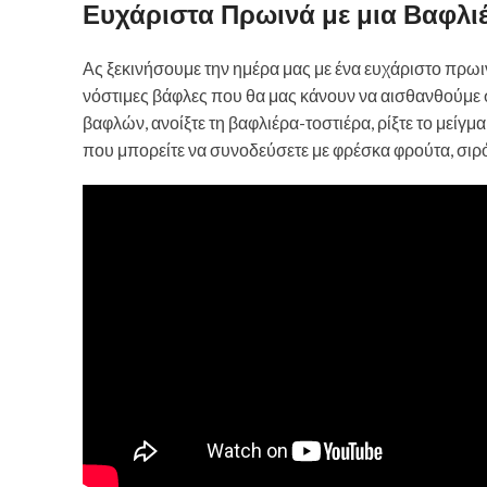
Ευχάριστα Πρωινά με μια Βαφλι
Ας ξεκινήσουμε την ημέρα μας με ένα ευχάριστο πρω
νόστιμες βάφλες που θα μας κάνουν να αισθανθούμε σ
βαφλών, ανοίξτε τη βαφλιέρα-τοστιέρα, ρίξτε το μείγμ
που μπορείτε να συνοδεύσετε με φρέσκα φρούτα, σιρό