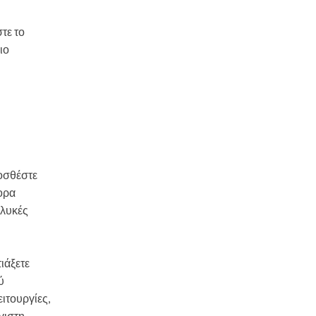
τε το
ιο
ροσθέστε
φορα
γλυκές
ιάξετε
ύ
ιτουργίες,
γιστη