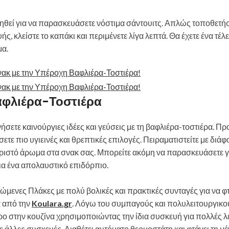
ηθεί για να παρασκευάσετε νόστιμα σάντουιτς. Απλώς τοποθετήσ
ς, κλείστε το καπάκι και περιμένετε λίγα λεπτά. Θα έχετε ένα τέλε
μα.
Βαφλιέρα-Τοστιέρα
σετε καινούργιες ιδέες και γεύσεις με τη βαφλιέρα-τοστιέρα. Π
τε πιο υγιεινές και θρεπτικές επιλογές. Πειραματιστείτε με διά
ωριστό άρωμα στα σνακ σας. Μπορείτε ακόμη να παρασκευάσετε 
για ένα απολαυστικό επιδόρπιο.
μενες Πλάκες με πολύ βολικές και πρακτικές συνταγές για να φτ
α από την
Koulara.gr
. Λόγω του συμπαγούς και πολυλειτουργικο
ρο στην κουζίνα χρησιμοποιώντας την ίδια συσκευή για πολλές λε
ε άλλες συσκευές. Διαθέτει αυτόματο θερμοστάτη και φτάνει τη μέ