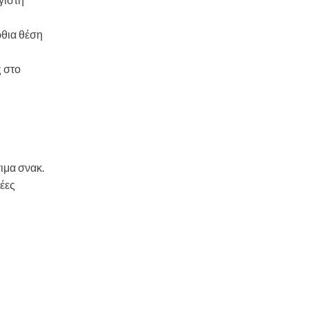
ρθια θέση
ς στο
ιμα σνακ.
έες