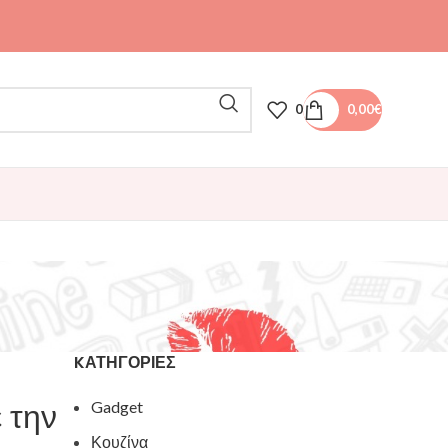
0
0,00
€
KΑΤΗΓΟΡΊΕΣ
 την
Gadget
Κουζίνα