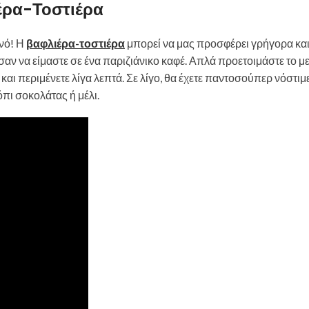
έρα-Τοστιέρα
ινό! Η
βαφλιέρα-τοστιέρα
μπορεί να μας προσφέρει γρήγορα κα
αν να είμαστε σε ένα παριζιάνικο καφέ. Απλά προετοιμάστε το μ
α και περιμένετε λίγα λεπτά. Σε λίγο, θα έχετε παντοσούπερ νόστι
πι σοκολάτας ή μέλι.