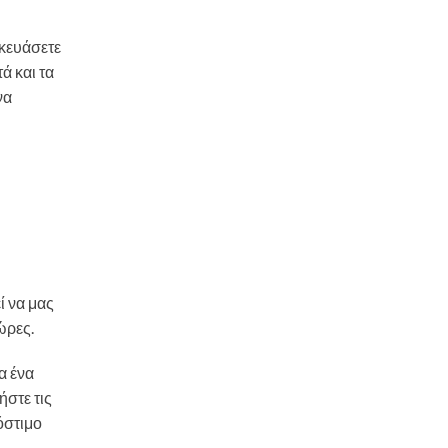
κευάσετε
ά και τα
να
 να μας
ώρες.
α ένα
ήστε τις
όστιμο