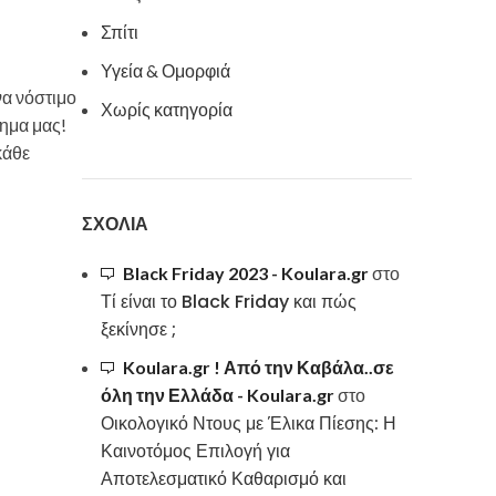
Σπίτι
Υγεία & Ομορφιά
να νόστιμο
Χωρίς κατηγορία
ημα μας!
κάθε
ΣΧΌΛΙΑ
Black Friday 2023 - Koulara.gr
στο
Τί είναι το Black Friday και πώς
ξεκίνησε ;
Koulara.gr ! Από την Καβάλα..σε
όλη την Ελλάδα - Koulara.gr
στο
Οικολογικό Ντους με Έλικα Πίεσης: Η
Καινοτόμος Επιλογή για
Αποτελεσματικό Καθαρισμό και