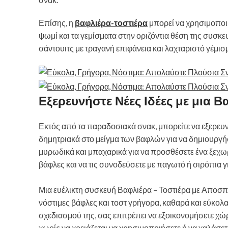
Επίσης, η
βαφλιέρα-τοστιέρα
μπορεί να χρησιμοποι
ψωμί και τα γεμίσματα στην οριζόντια θέση της συσκευή
σάντουιτς με τραγανή επιφάνεια και λαχταριστό γέμισ
Εξερευνήστε Νέες Ιδέες με μια 
Εκτός από τα παραδοσιακά σνακ, μπορείτε να εξερευνή
δημητριακά στο μείγμα των βαφλών για να δημιουργήσε
μυρωδικά και μπαχαρικά για να προσθέσετε ένα ξεχ
βάφλες και να τις συνοδεύσετε με παγωτό ή σιρόπια 
Μια ευέλικτη συσκευή Βαφλιέρα – Τοστιέρα με Αποσπώ
νόστιμες βάφλες και τοστ γρήγορα, καθαρά και εύκολ
σχεδιασμού της, σας επιτρέπει να εξοικονομήσετε χώ
χωρίς να χρειάζεται να χρησιμοποιήσετε ή να χαλάσετ