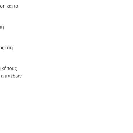
ση και το
τη
ας στη
ική τους
αι επιπέδων