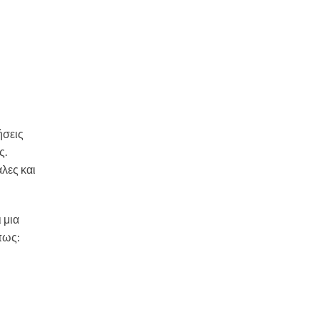
ήσεις
ς.
λες και
 μια
πως: