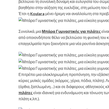
βελτιώνει τη συνολική δύναμη και ευλυγισία του σώμ
βοηθήσει στην αύξηση της ευελιξίας, στη μείωση του ά
Έτσι η
Koulara
μένει ήρεμη ναι αναλλοίωτη στα προβλ
Συνολικά, μια
Μπάρα Γυμναστικής για πιλάτες
είνα
από οποιονδήποτε θέλει να βελτιώσει τη φυσική του κ
επαγγελματία πριν ξεκινήσετε μια νέα ρουτίνα άσκηση
Επιτρέπει μια ολοκληρωμένη προπόνηση, την εξάσκησ
κύριες μυϊκές ομάδες (κόρμος, χέρια, πόδια, πλάτη). 
(όρθια, ξαπλωμένη…) και σε διάφορους αθλητικούς κλά
πιλάτες
είναι ιδανική για ενδυνάμωση και τόνωση των
πλάτη κ.λπ.).