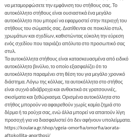
να μεταμορφώσετε την εμφάνιση του στήθους σας. Το
αυτοκόλλητο στήθους είναι ουσιαστικά ένα μεγάλο
αυτοκόλλητο που μπορεί να εφαρμοστεί στην περιοχή του
στήθους του σώματός σας. Διατίθενται σε ποικιλία στυλ,
χρωμάτων και σχεδίων, καθιστώντας εύκολη την εύρεση
ενός σχεδίου που ταιριάζει απόλυτα στο προσωπικό σας
στυλ.
Τα αυτοκόλλητα στήθους είναι κατασκευασμένα από ειδικό
αυτοκόλλητο βινύλιο, το οποίο εξασφαλίζει ότι το
αυτοκόλλητο παραμένει στη θέση του για μεγάλο χρονικό
διάστημα. Λόγω της κόλλας, τα αυτοκόλλητα στο στήθος
είναι συχνά αδιάβροχα και ανθεκτικά σε γρατσουνιές,
σκισίματα και ξεθώριασμα. Ορισμένα αυτοκόλλητα στο
στήθος μπορούν να αφαιρεθούν χωρίς καμία ζημιά στο
δέρμα ή τα ρούχα σας, ενώ άλλα μπορεί να απαιτούν λίγη
προσοχή για να διασφαλιστεί ότι δεν αφήνουν υπολείμματα.
https://koulara.gr/shop/ygeia-omorfia/omorfia/aorata-
aftokollita-anorthosi/