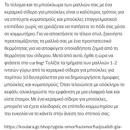
Το τύλιγμα και το μπούκλωμα των μαλλιών σας με ένα
κεραμικό σίδερο για μπούκλες είναι ο καλύτερος τρόπος για
να επιτύχετε κυματισμούς και μπούκλες επαγγελματικού
επιπέδου χωρίς να χρειάζεται να πατήσετε το πόδι σας μέσα
σε κομμωτήριο. Για να αποκτήσετε το τέλειο στυλ, ξεκινήστε
προετοιμάζοντας τα μαλλιά σας με ένα προστατευτικό
θερμότητας για να αποφύγετε οποιαδήποτε ζημιά από τη
θερμότητα του σίδερου. Μετά από αυτό, ήρθε η ώρα να
φτάσετε στο curling! Τυλίξτε τα τμήματα των μαλλιών 1-2
ιντσών γύρω από το κεραμικό σίδερο για μπούκλες για
περίπου 10 δευτερόλεπτα για να δημιουργήσετε όμορφες
μπούκλες και κυματισμούς. Όταν τελειώσετε με ολόκληρο το
κεφάλι, ολοκληρώστε την εμφάνιση με μια ελαφριά λακ και
είστε έτοιμοι. Με ένα κεραμικό σίδερο για μπούκλες,
μπορείτε να έχετε κλειδαριές σε επίπεδο κομμωτηρίου με
την ευκολία να το κάνετε στην άνεση του σπιτιού σας.
https://koulara.gr/shop/ygeia-omorfia/omorfia/psalidi-gia-