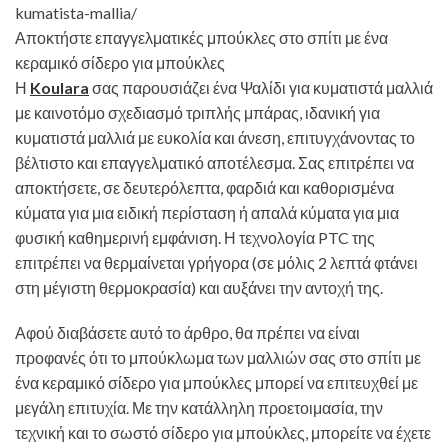
kumatista-mallia/
Αποκτήστε επαγγελματικές μπούκλες στο σπίτι με ένα
κεραμικό σίδερο για μπούκλες
Η
Koulara
σας παρουσιάζει ένα Ψαλίδι για κυματιστά μαλλιά
με καινοτόμο σχεδιασμό τριπλής μπάρας, ιδανική για
κυματιστά μαλλιά με ευκολία και άνεση, επιτυγχάνοντας το
βέλτιστο και επαγγελματικό αποτέλεσμα. Σας επιτρέπει να
αποκτήσετε, σε δευτερόλεπτα, φαρδιά και καθορισμένα
κύματα για μια ειδική περίσταση ή απαλά κύματα για μια
φυσική καθημερινή εμφάνιση. Η τεχνολογία PTC της
επιτρέπει να θερμαίνεται γρήγορα (σε μόλις 2 λεπτά φτάνει
στη μέγιστη θερμοκρασία) και αυξάνει την αντοχή της.
Αφού διαβάσετε αυτό το άρθρο, θα πρέπει να είναι
προφανές ότι το μπούκλωμα των μαλλιών σας στο σπίτι με
ένα κεραμικό σίδερο για μπούκλες μπορεί να επιτευχθεί με
μεγάλη επιτυχία. Με την κατάλληλη προετοιμασία, την
τεχνική και το σωστό σίδερο για μπούκλες, μπορείτε να έχετε