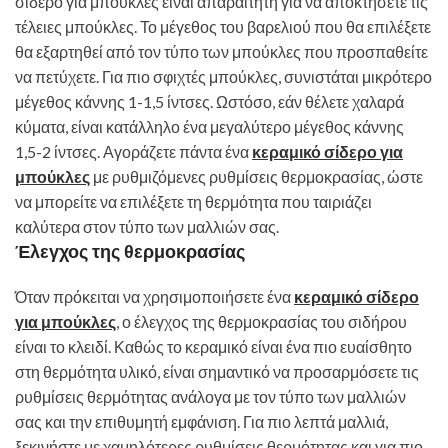
σίδερο για μπούκλες είναι απαραίτητη για να αποκτήσετε τις
τέλειες μπούκλες. Το μέγεθος του βαρελιού που θα επιλέξετε
θα εξαρτηθεί από τον τύπο των μπούκλες που προσπαθείτε
να πετύχετε. Για πιο σφιχτές μπούκλες, συνιστάται μικρότερο
μέγεθος κάννης 1-1,5 ίντσες. Ωστόσο, εάν θέλετε χαλαρά
κύματα, είναι κατάλληλο ένα μεγαλύτερο μέγεθος κάννης
1,5-2 ίντσες. Αγοράζετε πάντα ένα
κεραμικό σίδερο για
μπούκλες
με ρυθμιζόμενες ρυθμίσεις θερμοκρασίας, ώστε
να μπορείτε να επιλέξετε τη θερμότητα που ταιριάζει
καλύτερα στον τύπο των μαλλιών σας.
Έλεγχος της θερμοκρασίας
Όταν πρόκειται να χρησιμοποιήσετε ένα
κεραμικό σίδερο
για μπούκλες
, ο έλεγχος της θερμοκρασίας του σιδήρου
είναι το κλειδί. Καθώς το κεραμικό είναι ένα πιο ευαίσθητο
στη θερμότητα υλικό, είναι σημαντικό να προσαρμόσετε τις
ρυθμίσεις θερμότητας ανάλογα με τον τύπο των μαλλιών
σας και την επιθυμητή εμφάνιση. Για πιο λεπτά μαλλιά,
ξεκινήστε με χαμηλότερες ρυθμίσεις θερμότητας και για πιο