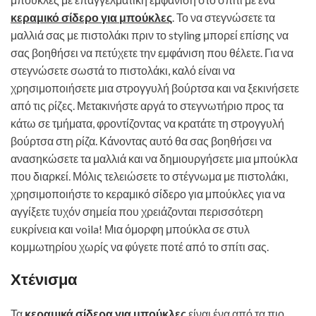
κεραμικό σίδερο για μπούκλες
. Το να στεγνώσετε τα
μαλλιά σας με πιστολάκι πριν το styling μπορεί επίσης να
σας βοηθήσει να πετύχετε την εμφάνιση που θέλετε. Για να
στεγνώσετε σωστά το πιστολάκι, καλό είναι να
χρησιμοποιήσετε μια στρογγυλή βούρτσα και να ξεκινήσετε
από τις ρίζες. Μετακινήστε αργά το στεγνωτήριο προς τα
κάτω σε τμήματα, φροντίζοντας να κρατάτε τη στρογγυλή
βούρτσα στη ρίζα. Κάνοντας αυτό θα σας βοηθήσει να
ανασηκώσετε τα μαλλιά και να δημιουργήσετε μια μπούκλα
που διαρκεί. Μόλις τελειώσετε το στέγνωμα με πιστολάκι,
χρησιμοποιήστε το κεραμικό σίδερο για μπούκλες για να
αγγίξετε τυχόν σημεία που χρειάζονται περισσότερη
ευκρίνεια και voila! Μια όμορφη μπούκλα σε στυλ
κομμωτηρίου χωρίς να φύγετε ποτέ από το σπίτι σας.
Χτένισμα
Τα
κεραμικά σίδερα για μπούκλες
είναι ένα από τα πιο