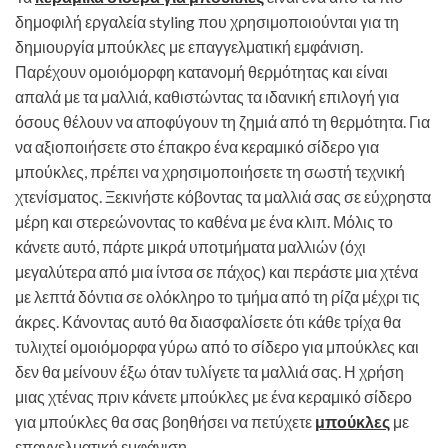
δημοφιλή εργαλεία styling που χρησιμοποιούνται για τη
δημιουργία μπούκλες με επαγγελματική εμφάνιση.
Παρέχουν ομοιόμορφη κατανομή θερμότητας και είναι
απαλά με τα μαλλιά, καθιστώντας τα ιδανική επιλογή για
όσους θέλουν να αποφύγουν τη ζημιά από τη θερμότητα. Για
να αξιοποιήσετε στο έπακρο ένα κεραμικό σίδερο για
μπούκλες, πρέπει να χρησιμοποιήσετε τη σωστή τεχνική
χτενίσματος. Ξεκινήστε κόβοντας τα μαλλιά σας σε εύχρηστα
μέρη και στερεώνοντας το καθένα με ένα κλιπ. Μόλις το
κάνετε αυτό, πάρτε μικρά υποτμήματα μαλλιών (όχι
μεγαλύτερα από μια ίντσα σε πάχος) και περάστε μια χτένα
με λεπτά δόντια σε ολόκληρο το τμήμα από τη ρίζα μέχρι τις
άκρες. Κάνοντας αυτό θα διασφαλίσετε ότι κάθε τρίχα θα
τυλιχτεί ομοιόμορφα γύρω από το σίδερο για μπούκλες και
δεν θα μείνουν έξω όταν τυλίγετε τα μαλλιά σας. Η χρήση
μιας χτένας πριν κάνετε μπούκλες με ένα κεραμικό σίδερο
για μπούκλες θα σας βοηθήσει να πετύχετε
μπούκλες
με
επαγγελματική εμφάνιση.