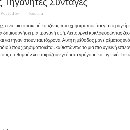
ές Τηγανητές Συνταγές
Posted by
Koulara
gr
, είναι μια συσκευή κουζίνας που χρησιμοποιείται για το μαγείρ
α να δημιουργήσει μια τραγανή υφή. Λειτουργεί κυκλοφορώντας ζε
αι να τηγανιστούν ταυτόχρονα. Αυτή η μέθοδος μαγειρέματος εν
διού που χρησιμοποιείται, καθιστώντας το μια πιο υγιεινή επιλογ
όσους επιθυμούν να ετοιμάζουν γεύματα γρήγορα και υγιεινά. Τσέκ