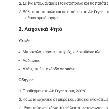
Σε ένα μπολ, ανάμειξε το κοτόπουλο και τις πατάτες 
Βάλε το κοτόπουλο και τις πατάτες στο Air Fryer κα
ψηθούν ομοιόμορφα.
2. Λαχανικά Ψητά
Υλικά:
Μπρόκολο, καρότα, πιπεριές, κολοκυθάκια κλπ.
Λάδι ελιάς
Αλάτι, πιπέρι, σκόρδο σε σκόνη
Οδηγίες:
Προθέρμανε το Air Fryer στους 200°C.
Κόψε τα λαχανικά σε μικρά κομμάτια και ανακάτεψέ 
Ψήσε τα λαχανικά για 10-15 λεπτά, ανακινώντας το 