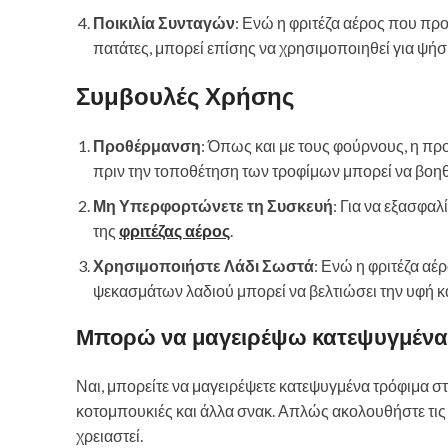
Ποικιλία Συνταγών
: Ενώ η φριτέζα αέρος που προ
πατάτες, μπορεί επίσης να χρησιμοποιηθεί για ψήσ
Συμβουλές Χρήσης
Προθέρμανση
: Όπως και με τους φούρνους, η π
πριν την τοποθέτηση των τροφίμων μπορεί να βοη
Μη Υπερφορτώνετε τη Συσκευή
: Για να εξασφα
της
φριτέζας αέρος
.
Χρησιμοποιήστε Λάδι Σωστά
: Ενώ η φριτέζα αέ
ψεκασμάτων λαδιού μπορεί να βελτιώσει την υφή κ
Μπορώ να μαγειρέψω κατεψυγμένα τ
Ναι, μπορείτε να μαγειρέψετε κατεψυγμένα τρόφιμα στο 
κοτομπουκιές και άλλα σνακ. Απλώς ακολουθήστε τις
χρειαστεί.