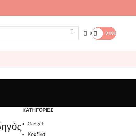
0
0,00
€
KΑΤΗΓΟΡΊΕΣ
δηγός
Gadget
Κουζίνα