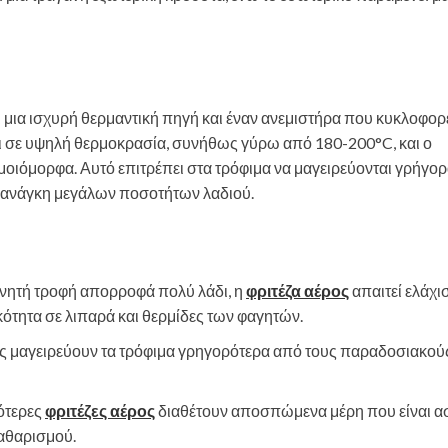
ει μια ισχυρή θερμαντική πηγή και έναν ανεμιστήρα που κυκλοφορε
αι σε υψηλή θερμοκρασία, συνήθως γύρω από 180-200°C, και ο
ομοιόμορφα. Αυτό επιτρέπει στα τρόφιμα να μαγειρεύονται γρήγορ
ν ανάγκη μεγάλων ποσοτήτων λαδιού.
νητή τροφή απορροφά πολύ λάδι, η
φριτέζα αέρος
απαιτεί ελάχι
κότητα σε λιπαρά και θερμίδες των φαγητών.
 μαγειρεύουν τα τρόφιμα γρηγορότερα από τους παραδοσιακού
σότερες
φριτέζες αέρος
διαθέτουν αποσπώμενα μέρη που είναι α
καθαρισμού.