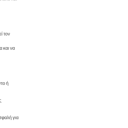
ί τον
α και να
στο ή
ς
σφαλή για