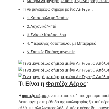
Μπορώ να μαγειρέψω κατεψυγμένα τρόφιμα στο ai
Tι να μαγειρέψω σήμερα με ένα Air Fryer ;
1. Κοτόπουλο με Πατάτες
2. Λαχανικά Ψητά
3. Σνίτσελ Κοτόπουλου
4. Φτερούγες Κοτόπουλου με Μπαχαρικά
5. Σπιτικές Πατάτες τηγανιτές
Τι Είναι η
Φριτέζα Αέρος
;
Η
φριτέζα αέρος
είναι μια συσκευή που χρησιμοποιεί
Λειτουργεί με τη μέθοδο της κυκλοφορίας ζεστού αέρ
αλλά με πολύ λιγότερο λάδι. Αυτός ο αέρας δημιουργε