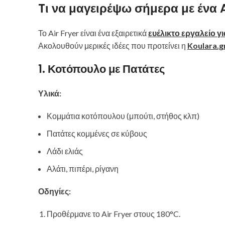
Tι να μαγειρέψω σήμερα με ένα A
Το Air Fryer είναι ένα εξαιρετικά
ευέλικτο εργαλείο γι
Ακολουθούν μερικές ιδέες που προτείνει η
Koulara.g
1. Κοτόπουλο με Πατάτες
Υλικά:
Κομμάτια κοτόπουλου (μπούτι, στήθος κλπ)
Πατάτες κομμένες σε κύβους
Λάδι ελιάς
Αλάτι, πιπέρι, ρίγανη
Οδηγίες:
Προθέρμανε το Air Fryer στους 180°C.