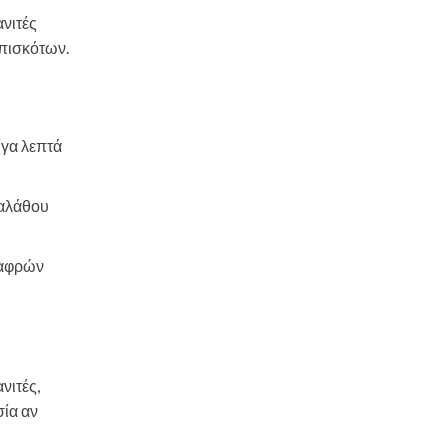
ανιτές
μπισκότων.
λίγα λεπτά
καλάθου
ελαφρών
νιτές,
σία αν