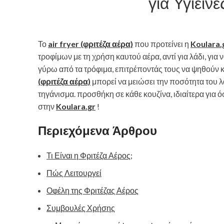
για Υγιειν
Το
air fryer (φριτέζα αέρα)
που προτείνει η
Koulara.
τροφίμων με τη χρήση καυτού αέρα, αντί για λάδι, γι
γύρω από τα τρόφιμα, επιτρέποντάς τους να ψηθούν κ
(φριτέζα αέρα)
μπορεί να μειώσει την ποσότητα του λα
τηγάνισμα. προσθήκη σε κάθε κουζίνα, ιδιαίτερα για 
στην
Koulara.gr
!
Περιεχόμενα Άρθρου
Τι Είναι η Φριτέζα Αέρος;
Πώς Λειτουργεί
Οφέλη της Φριτέζας Αέρος
Συμβουλές Χρήσης