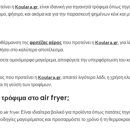
τείνει η
Koulara.gr
, είναι ιδανική για τηγανητά τρόφιμα όπως τηγ
ιμο, ψήσιμο, και ακόμα και για την παρασκευή ψημένων κέικ και 
ροθέρμανση της
φριτέζας αέρος
που προτείνει η
Koulara.gr
, για 
θήσει στο καλύτερο αποτέλεσμα.
λίσετε ομοιόμορφο μαγείρεμα, αποφύγετε την υπερφόρτωση του 
ρος που προτείνει η
Koulara.gr
, απαιτεί λιγότερο λάδι, η χρήση 
αι τη γεύση των τροφίμων.
ρόφιμα στο air fryer;
air fryer. Είναι ιδιαίτερα βολικό για προϊόντα όπως πατάτες τηγα
 οδηγίες μαγειρέματος και προσαρμόστε το χρόνο ή τη θερμοκρα