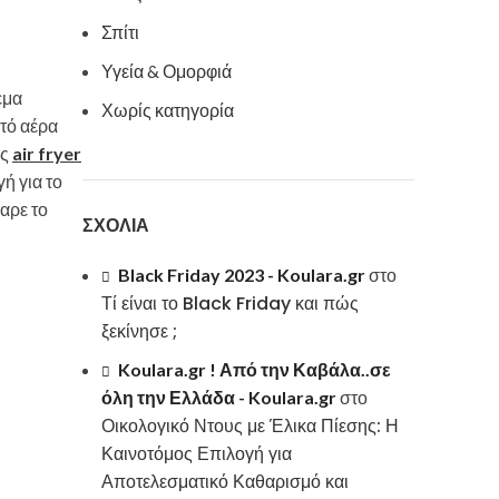
Σπίτι
Υγεία & Ομορφιά
εμα
Χωρίς κατηγορία
στό αέρα
ός
air fryer
ή για το
αρε το
ΣΧΌΛΙΑ
Black Friday 2023 - Koulara.gr
στο
Τί είναι το Black Friday και πώς
ξεκίνησε ;
Koulara.gr ! Από την Καβάλα..σε
όλη την Ελλάδα - Koulara.gr
στο
Οικολογικό Ντους με Έλικα Πίεσης: Η
Καινοτόμος Επιλογή για
Αποτελεσματικό Καθαρισμό και