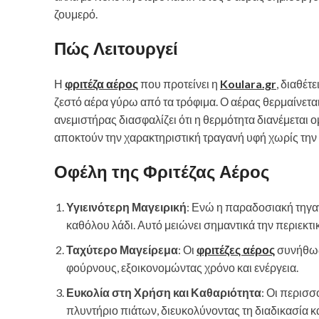
ζουμερό.
Πώς Λειτουργεί
Η
φριτέζα αέρος
που προτείνει η
Koulara.gr
, διαθέτ
ζεστό αέρα γύρω από τα τρόφιμα. Ο αέρας θερμαίνετ
ανεμιστήρας διασφαλίζει ότι η θερμότητα διανέμεται 
αποκτούν την χαρακτηριστική τραγανή υφή χωρίς τη
Οφέλη της Φριτέζας Αέρος
Υγιεινότερη Μαγειρική
: Ενώ η παραδοσιακή τηγα
καθόλου λάδι. Αυτό μειώνει σημαντικά την περιεκτι
Ταχύτερο Μαγείρεμα
: Οι
φριτέζες αέρος
συνήθως
φούρνους, εξοικονομώντας χρόνο και ενέργεια.
Ευκολία στη Χρήση και Καθαριότητα
: Οι περισ
πλυντήριο πιάτων, διευκολύνοντας τη διαδικασία 