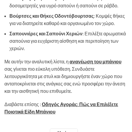
δοσομετρητές για υγρό σαπούνι ή σαπούνι σε ράβδο.
Βούρτσες και Θήκες Οδοντόβουρτσας
: Κομψές θήκες
για να διατηρείτε καθαρό και οργανωμένο τον χώρο.
Σαπουνιέρες και Σαπούνι Χεριών
: Επιλέξτε αρωματικά
σαπούνια για ευχάριστη αίσθηση και περιποίηση των
χεριών.
Με αυτήν την αναλυτική λίστα, η
ανανέωση του μπάνιου
σας γίνεται πιο εύκολη υπόθεση. Συνδυάστε
λειτουργικότητα με στυλ και δημιουργήστε έναν χώρο που
ανταποκρίνεται στις ανάγκες σας ενώ προσφέρει την άνεση
και την αισθητική που επιθυμείτε.
Διαβάστε επίσης :
Οδηγός Αγοράς: Πώς να Επιλέξετε
Ποιοτικά Είδη Μπάνιου