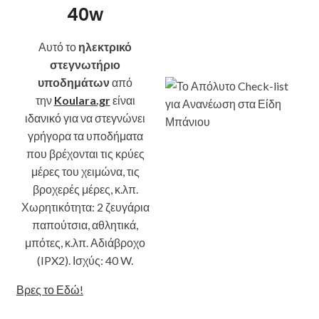
40w
Αυτό το
ηλεκτρικό
στεγνωτήριο
υποδημάτων
από
την
Koulara.gr
είναι
ιδανικό για να στεγνώνει
γρήγορα τα υποδήματα
που βρέχονται τις κρύες
μέρες του χειμώνα, τις
βροχερές μέρες, κ.λπ.
Χωρητικότητα: 2 ζευγάρια
παπούτσια, αθλητικά,
μπότες, κ.λπ. Αδιάβροχο
(IPX2). Ισχύς: 40 W.
Βρες το Εδώ!