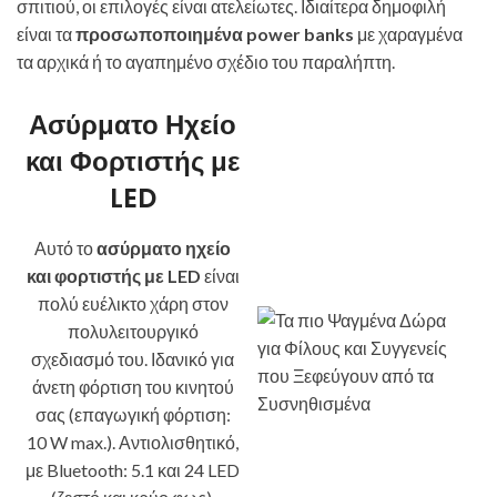
σπιτιού, οι επιλογές είναι ατελείωτες. Ιδιαίτερα δημοφιλή
είναι τα
προσωποποιημένα power banks
με χαραγμένα
τα αρχικά ή το αγαπημένο σχέδιο του παραλήπτη.
Ασύρματο Ηχείο
και Φορτιστής με
LED
Αυτό το
ασύρματο ηχείο
και φορτιστής με LED
είναι
πολύ ευέλικτο χάρη στον
πολυλειτουργικό
σχεδιασμό του. Ιδανικό για
άνετη φόρτιση του κινητού
σας (επαγωγική φόρτιση:
10 W max.). Αντιολισθητικό,
με Bluetooth: 5.1 και 24 LED