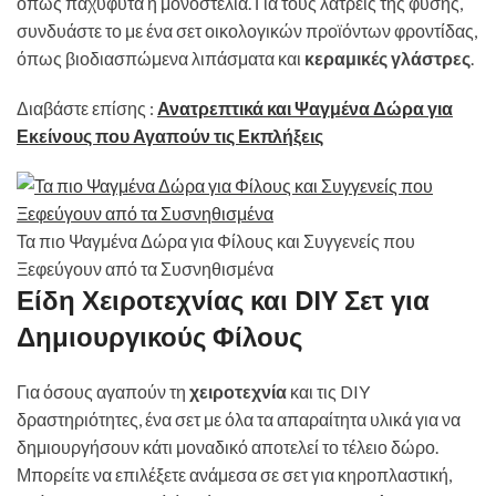
όπως παχύφυτα ή μονοστέλια. Για τους λάτρεις της φύσης,
συνδυάστε το με ένα σετ οικολογικών προϊόντων φροντίδας,
όπως βιοδιασπώμενα λιπάσματα και
κεραμικές γλάστρες
.
Διαβάστε επίσης :
Ανατρεπτικά και Ψαγμένα Δώρα για
Εκείνους που Αγαπούν τις Εκπλήξεις
Τα πιο Ψαγμένα Δώρα για Φίλους και Συγγενείς που
Ξεφεύγουν από τα Συσνηθισμένα
Είδη Χειροτεχνίας και DIY Σετ για
Δημιουργικούς Φίλους
Για όσους αγαπούν τη
χειροτεχνία
και τις DIY
δραστηριότητες, ένα σετ με όλα τα απαραίτητα υλικά για να
δημιουργήσουν κάτι μοναδικό αποτελεί το τέλειο δώρο.
Μπορείτε να επιλέξετε ανάμεσα σε σετ για κηροπλαστική,