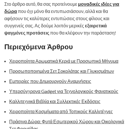
Στο άρθρο αυτό, θα σας προτείνουμε
μοναδικές ιδέες για
δώρα
που όχι μόνο θα εντυπωσιάσουν, αλλά και θα
αφήσουν τις καλύτερες εντυπώσεις στους φίλους και
συγγενείς σας. Ας δούμε λοιπόν μερικές
εξαιρετικά
ψαγμένες προτάσεις
που θα κλέψουν την παράσταση!
Περιεχόμενα Άρθρου
Χειροποίητα Αρωματικά Κεριά με Προσωπικό Μήνυμα
Προσωποποιημένα Σετ Σοκολάτας και Γλυκισμάτων
Εμπειρίες που Δημιουργούν Αναμνήσεις
Υπερσύγχρονα Gadget για Τεχνολογικούς Φανατικούς
Καλλιτεχνικά Βιβλία και Συλλεκτικές Εκδόσεις
Χειροποίητα Κοσμήματα από Τοπικούς Καλλιτέχνες
Πράσινα Δώρα: Φυτά Εσωτερικού Χώρου και Οικολογικά
Σετ Φροντίδας