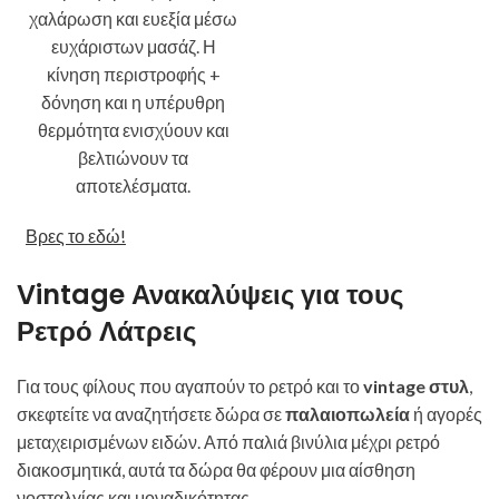
χαλάρωση και ευεξία μέσω
ευχάριστων μασάζ. Η
κίνηση περιστροφής +
δόνηση και η υπέρυθρη
θερμότητα ενισχύουν και
βελτιώνουν τα
αποτελέσματα.
Βρες το εδώ!
Vintage Ανακαλύψεις για τους
Ρετρό Λάτρεις
Για τους φίλους που αγαπούν το ρετρό και το
vintage στυλ
,
σκεφτείτε να αναζητήσετε δώρα σε
παλαιοπωλεία
ή αγορές
μεταχειρισμένων ειδών. Από παλιά βινύλια μέχρι ρετρό
διακοσμητικά, αυτά τα δώρα θα φέρουν μια αίσθηση
νοσταλγίας και μοναδικότητας.