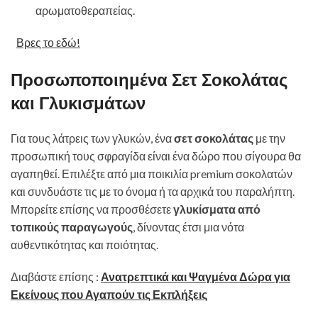
αρωματοθεραπείας.
Βρες το εδώ!
Προσωποποιημένα Σετ Σοκολάτας
και Γλυκισμάτων
Για τους λάτρεις των γλυκών, ένα
σετ σοκολάτας
με την
προσωπική τους σφραγίδα είναι ένα δώρο που σίγουρα θα
αγαπηθεί. Επιλέξτε από μια ποικιλία premium σοκολατών
και συνδυάστε τις με το όνομα ή τα αρχικά του παραλήπτη.
Μπορείτε επίσης να προσθέσετε
γλυκίσματα από
τοπικούς παραγωγούς
, δίνοντας έτσι μια νότα
αυθεντικότητας και ποιότητας.
Διαβάστε επίσης :
Ανατρεπτικά και Ψαγμένα Δώρα για
Εκείνους που Αγαπούν τις Εκπλήξεις