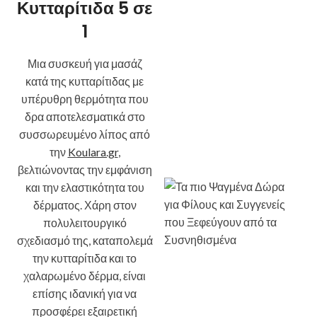
Κυτταρίτιδα 5 σε
1
Μια συσκευή για μασάζ
κατά της κυτταρίτιδας με
υπέρυθρη θερμότητα που
δρα αποτελεσματικά στο
συσσωρευμένο λίπος από
την
Koulara.gr
,
βελτιώνοντας την εμφάνιση
και την ελαστικότητα του
δέρματος. Χάρη στον
πολυλειτουργικό
σχεδιασμό της, καταπολεμά
την κυτταρίτιδα και το
χαλαρωμένο δέρμα, είναι
επίσης ιδανική για να
προσφέρει εξαιρετική