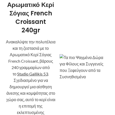
Αρωματικό Κερί
Σόγιας French
Croissant
240gr
Ανακαλύψτε την πολυτέλεια
και τη ζεστασιά με το
Αρωματικό Κερί Σόγιας
French Croissant, βάρους
240 γραμμαρίων από
το
Studio Gallikis 53
.
Σχεδιασμένο για να
δημιουργεί μια αίσθηση
άνεσης και κομψότητας στο
χώρο σας, αυτό το κερί είναι
η επιτομή της
εκλεπτυσμένης