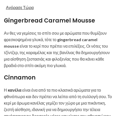
Αγόρασε Τώρα
Gingerbread Caramel Mousse
Αν θες να γεμίσεις το σπίτι σου με αρώματα που θυμίζουν
φρεσκοψημένα γλυκά, τότε το
gingerbread caramel
mousse
είναι το κερί που πρέπει να επιλέξεις. Οι νότες του
τζίντζερ, της καραμέλας και της βανίλιας θα δημιουργήσουν
μια αίσθηση ζεστασιάς και φιλοξενίας που θα κάνει κάθε
βραδιά στο σπίτι ακόμη πιο γλυκιά.
Cinnamon
Η
κανέλα
είναι ένα από τα πιο κλασικά αρώματα για το
φθινόπωρο και δεν πρέπει να λείπει από τη συλλογή σου. Το
κερί με άρωμα κανέλας γεμίζει τον χώρο με μια πικάντικη,
ζεστή αίσθηση, ιδανική για να δημιουργήσει την τέλεια
ατμόσφαιρα τις δροσερές μέρες και νύχτες του φθινοπώρου.