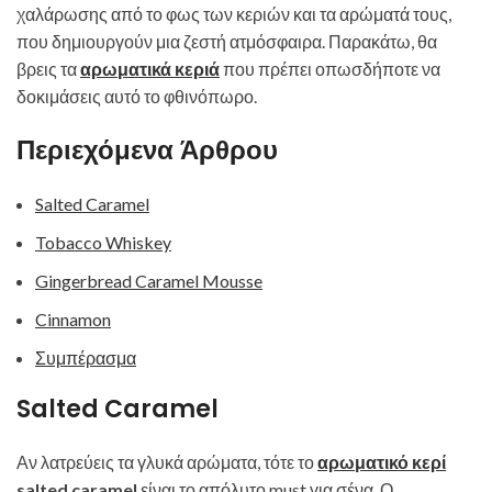
χαλάρωσης από το φως των κεριών και τα αρώματά τους,
που δημιουργούν μια ζεστή ατμόσφαιρα. Παρακάτω, θα
βρεις τα
αρωματικά κεριά
που πρέπει οπωσδήποτε να
δοκιμάσεις αυτό το φθινόπωρο.
Περιεχόμενα Άρθρου
Salted Caramel
Tobacco Whiskey
Gingerbread Caramel Mousse
Cinnamon
Συμπέρασμα
Salted Caramel
Αν λατρεύεις τα γλυκά αρώματα, τότε το
αρωματικό κερί
salted caramel
είναι το απόλυτο must για σένα. Ο