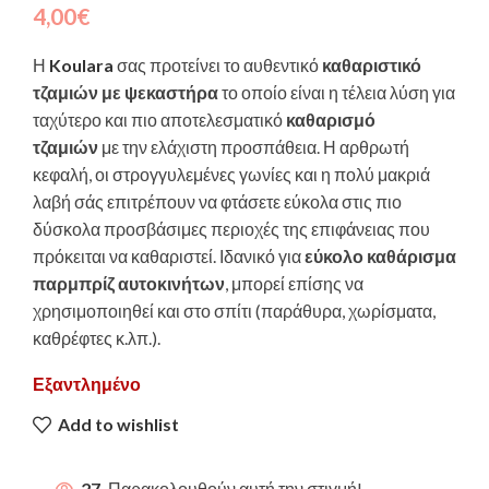
4,00
€
Η
Koulara
σας προτείνει το αυθεντικό
καθαριστικό
τζαμιών με ψεκαστήρα
το οποίο είναι η τέλεια λύση για
ταχύτερο και πιο αποτελεσματικό
καθαρισμό
τζαμιών
με την ελάχιστη προσπάθεια. Η αρθρωτή
κεφαλή, οι στρογγυλεμένες γωνίες και η πολύ μακριά
λαβή σάς επιτρέπουν να φτάσετε εύκολα στις πιο
δύσκολα προσβάσιμες περιοχές της επιφάνειας που
πρόκειται να καθαριστεί. Ιδανικό για
εύκολο καθάρισμα
παρμπρίζ αυτοκινήτων
, μπορεί επίσης να
χρησιμοποιηθεί και στο σπίτι (παράθυρα, χωρίσματα,
καθρέφτες κ.λπ.).
Εξαντλημένο
Add to wishlist
27
Παρακολουθούν αυτή την στιγμή!