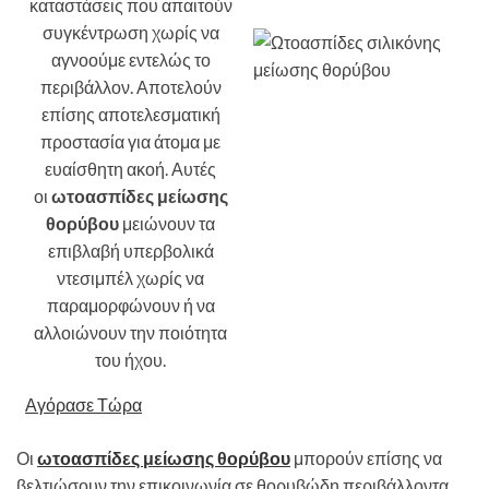
καταστάσεις που απαιτούν
συγκέντρωση χωρίς να
αγνοούμε εντελώς το
περιβάλλον. Αποτελούν
επίσης αποτελεσματική
προστασία για άτομα με
ευαίσθητη ακοή. Αυτές
οι
ωτοασπίδες μείωσης
θορύβου
μειώνουν τα
επιβλαβή υπερβολικά
ντεσιμπέλ χωρίς να
παραμορφώνουν ή να
αλλοιώνουν την ποιότητα
του ήχου.
Αγόρασε Τώρα
Οι
ωτοασπίδες μείωσης θορύβου
μπορούν επίσης να
βελτιώσουν την επικοινωνία σε θορυβώδη περιβάλλοντα.