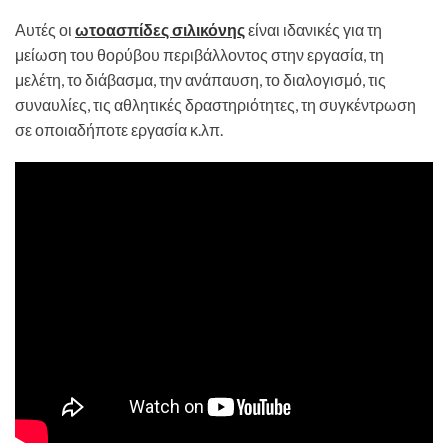
Αυτές οι
ωτοασπίδες σιλικόνης
είναι ιδανικές για τη
μείωση του θορύβου περιβάλλοντος στην εργασία, τη
μελέτη, το διάβασμα, την ανάπαυση, το διαλογισμό, τις
συναυλίες, τις αθλητικές δραστηριότητες, τη συγκέντρωση
σε οποιαδήποτε εργασία κ.λπ.