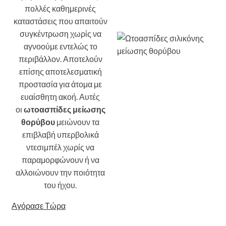
πολλές καθημερινές
καταστάσεις που απαιτούν
συγκέντρωση χωρίς να
αγνοούμε εντελώς το
περιβάλλον. Αποτελούν
επίσης αποτελεσματική
προστασία για άτομα με
ευαίσθητη ακοή. Αυτές
οι
ωτοασπίδες μείωσης
θορύβου
μειώνουν τα
επιβλαβή υπερβολικά
ντεσιμπέλ χωρίς να
παραμορφώνουν ή να
αλλοιώνουν την ποιότητα
του ήχου.
Αγόρασε Τώρα