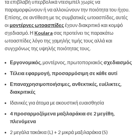
τα επιβλαβή υπερβολικά ντεσιμπέλ χωρίς να
παραμορφώνουν ή να αλλοιώνουν την ποιότητα του ήχου.
Επίσης, σε αντίθεση με τις συμβατικές ωτοασπίδες, αυτές
οι
μοντέρνες ωτοασπίδες
έχουν διακριτικό και κομψό
σχεδιασμό. Η
Koulara
σας προτείνει τις παρακάτω
ωτοασπίδες λόγο της χαμηλής τιμής τους αλλά και
συγχρόνως της υψηλής ποιότητας τους.
Εργονομικός
, μοντέρνος, πρωτοποριακός
σχεδιασμός
Τέλεια εφαρμογή, προσαρμόσιμη σε κάθε αυτί
Επαναχρησιμοποιήσιμες, ανθεκτικές, ευέλικτες,
διακριτικές
Ιδανικές για άτομα με ακουστική ευαισθησία
4 προσαρμοζόμενα μαξιλαράκια σε 2 μεγέθη,
πλενόμενα
2 μεγάλα τακάκια (L) + 2 μικρά μαξιλαράκια (S)