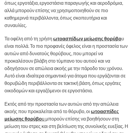
όπως εργοτάξια, εργοστάσια παραγωγής και αεροδρόμια,
αλλά μπορούν επίσης να χρησιμοποιηθούν σε πιο
καθημερινά περιβάλλοντα, όπως σκοπευτήρια και
συναυλίες.
Τα οφέλη από τη χρήση
ωτοασπίδων μείωσης θορύβο
υ
είναι πολλά. Το πιο προφανές όφελος είναι η προστασία των
αυτιών από δυνατούς θορύβους, που μπορεί να
προκαλέσουν βλάβη στο τύμπανο του αυτιού και να
οδηγήσουν σε απώλεια ακοής με την πάροδο του χρόνου.
Αυτό είναι ιδιαίτερα σημαντικό για άτομα που εργάζονται σε
θορυβώδη περιβάλλοντα σε τακτική βάση, όπως εργάτες
οικοδομών και εργαζόμενοι σε εργοστάσια.
Εκτός από την προστασία των αυτιών από την απώλεια
ακοής που προκαλείται από το θόρυβο, οι
ωτοασπίδες
μείωσης θορύβο
υ
μπορούν επίσης να βοηθήσουν στη
μείωση του στρες και στη βελτίωση της συνολικής ευεξίας. Η