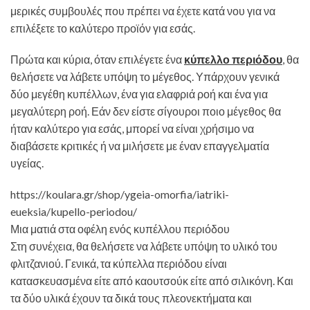
μερικές συμβουλές που πρέπει να έχετε κατά νου για να
επιλέξετε το καλύτερο προϊόν για εσάς.
Πρώτα και κύρια, όταν επιλέγετε ένα
κύπελλο περιόδου
, θα
θελήσετε να λάβετε υπόψη το μέγεθος. Υπάρχουν γενικά
δύο μεγέθη κυπέλλων, ένα για ελαφριά ροή και ένα για
μεγαλύτερη ροή. Εάν δεν είστε σίγουροι ποιο μέγεθος θα
ήταν καλύτερο για εσάς, μπορεί να είναι χρήσιμο να
διαβάσετε κριτικές ή να μιλήσετε με έναν επαγγελματία
υγείας.
https://koulara.gr/shop/ygeia-omorfia/iatriki-
eueksia/kupello-periodou/
Μια ματιά στα οφέλη ενός κυπέλλου περιόδου
Στη συνέχεια, θα θελήσετε να λάβετε υπόψη το υλικό του
φλιτζανιού. Γενικά, τα κύπελλα περιόδου είναι
κατασκευασμένα είτε από καουτσούκ είτε από σιλικόνη. Και
τα δύο υλικά έχουν τα δικά τους πλεονεκτήματα και