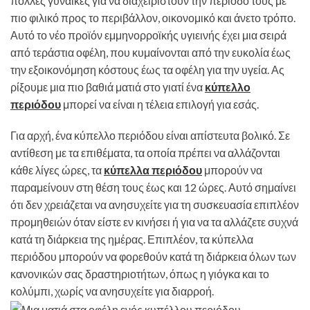
πολλές γυναίκες για να διαχειριστούν την περίοδό τους με
πιο φιλικό προς το περιβάλλον, οικονομικό και άνετο τρόπο.
Αυτό το νέο προϊόν εμμηνορροϊκής υγιεινής έχει μια σειρά
από τεράστια οφέλη, που κυμαίνονται από την ευκολία έως
την εξοικονόμηση κόστους έως τα οφέλη για την υγεία. Ας
ρίξουμε μια πιο βαθιά ματιά στο γιατί ένα
κύπελλο
περιόδου
μπορεί να είναι η τέλεια επιλογή για εσάς.
Για αρχή, ένα κύπελλο περιόδου είναι απίστευτα βολικό. Σε
αντίθεση με τα επιθέματα, τα οποία πρέπει να αλλάζονται
κάθε λίγες ώρες, τα
κύπελλα περιόδου
μπορούν να
παραμείνουν στη θέση τους έως και 12 ώρες. Αυτό σημαίνει
ότι δεν χρειάζεται να ανησυχείτε για τη συσκευασία επιπλέον
προμηθειών όταν είστε εν κινήσει ή για να τα αλλάζετε συχνά
κατά τη διάρκεια της ημέρας. Επιπλέον, τα κύπελλα
περιόδου μπορούν να φορεθούν κατά τη διάρκεια όλων των
κανονικών σας δραστηριοτήτων, όπως η γιόγκα και το
κολύμπι, χωρίς να ανησυχείτε για διαρροή.