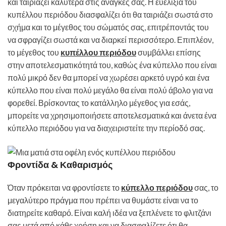
και ταιριάζει καλύτερα στις ανάγκες σας. Η ευελιξία του
κυπέλλου περιόδου διασφαλίζει ότι θα ταιριάζει σωστά στο
σχήμα και το μέγεθος του σώματός σας, επιτρέποντάς του
να σφραγίζει σωστά και να διαρκεί περισσότερο. Επιπλέον,
το μέγεθος του
κυπέλλου περιόδου
συμβάλλει επίσης
στην αποτελεσματικότητά του, καθώς ένα κύπελλο που είναι
πολύ μικρό δεν θα μπορεί να χωρέσει αρκετό υγρό και ένα
κύπελλο που είναι πολύ μεγάλο θα είναι πολύ άβολο για να
φορεθεί. Βρίσκοντας το κατάλληλο μέγεθος για εσάς,
μπορείτε να χρησιμοποιήσετε αποτελεσματικά και άνετα ένα
κύπελλο περιόδου για να διαχειριστείτε την περίοδό σας.
Φροντίδα & Καθαρισμός
Όταν πρόκειται να φροντίσετε το
κύπελλο περιόδου
σας, το
μεγαλύτερο πράγμα που πρέπει να θυμάστε είναι να το
διατηρείτε καθαρό. Είναι καλή ιδέα να ξεπλένετε το φλιτζάνι
σας μετά από κάθε χρήση και να διασφαλίζετε ότι θα