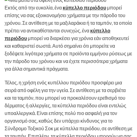
Εκτός από την ευκολία, ένα
κύπελλο περιόδου
μπορεί
επίσης να σας εξοικονομήσει χρήματα με την πάροδο του
χρόνου. Σε αντίθεση με τα μαξιλαράκια ή τα ταμπόν, τα οποία
πρέπει να αντικαθίστανται συνεχώς, ένα
κύπελλο
περιόδου
μπορεί να διαρκέσει για χρόνια εάν αποθηκευτεί
και καθαριστεί σωστά. Αυτό σημαίνει ότι μπορείτε να
ξοδέψετε λιγότερα χρήματα σε προϊόντα εμμήνου ρύσεως με
την πάροδο του χρόνου και να έχετε περισσότερα χρήματα
για άλλα σημαντικά πράγματα.
Τέλος, η χρήση ενός κυπέλλου περιόδου προσφέρει μια
σειρά από οφέλη για την υγεία. Σε αντίθεση με τα σερβιέτα
και τα ταμπόν, που μπορεί να προκαλέσουν ερεθισμό του
δέρματος ή αλλεργίες, τα κύπελλα περιόδου είναι εντελώς
υποαλλεργικά. Είναι επίσης πολύ πιο ασφαλή για τον
οργανισμό σας, καθώς δεν υπάρχει κίνδυνος για το
Σύνδρομο Τοξικού Σοκ με κύπελλα περιόδου, σε αντίθεση με
τα ταμπόν. Επιπλέον, τα κύπελλα περιόδου μπορούν να σας