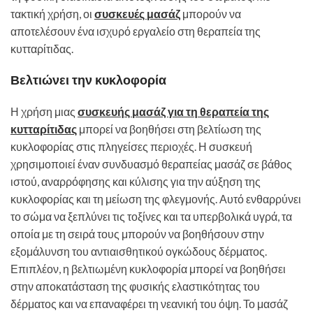
τακτική χρήση, οι
συσκευές μασάζ
μπορούν να
αποτελέσουν ένα ισχυρό εργαλείο στη θεραπεία της
κυτταρίτιδας.
Βελτιώνει την κυκλοφορία
Η χρήση μιας
συσκευής μασάζ για τη θεραπεία της
κυτταρίτιδας
μπορεί να βοηθήσει στη βελτίωση της
κυκλοφορίας στις πληγείσες περιοχές. Η συσκευή
χρησιμοποιεί έναν συνδυασμό θεραπείας μασάζ σε βάθος
ιστού, αναρρόφησης και κύλισης για την αύξηση της
κυκλοφορίας και τη μείωση της φλεγμονής. Αυτό ενθαρρύνει
το σώμα να ξεπλύνει τις τοξίνες και τα υπερβολικά υγρά, τα
οποία με τη σειρά τους μπορούν να βοηθήσουν στην
εξομάλυνση του αντιαισθητικού ογκώδους δέρματος.
Επιπλέον, η βελτιωμένη κυκλοφορία μπορεί να βοηθήσει
στην αποκατάσταση της φυσικής ελαστικότητας του
δέρματος και να επαναφέρει τη νεανική του όψη. Το μασάζ