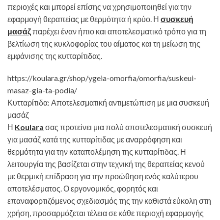
περιοχές και μπορεί επίσης να χρησιμοποιηθεί για την
εφαρμογή θεραπείας με θερμότητα ή κρύο. Η
συσκευή
μασάζ
παρέχει έναν ήπιο και αποτελεσματικό τρόπο για τη
βελτίωση της κυκλοφορίας του αίματος και τη μείωση της
εμφάνισης της κυτταρίτιδας.
https://koulara.gr/shop/ygeia-omorfia/omorfia/suskeui-
masaz-gia-ta-podia/
Κυτταρίτιδα: Αποτελεσματική αντιμετώπιση με μια συσκευή
μασάζ
Η
Koulara
σας προτείνει μια πολύ αποτελεσματική συσκευή
για μασάζ κατά της κυτταρίτιδας με αναρρόφηση και
θερμότητα για την καταπολέμηση της κυτταρίτιδας. Η
λειτουργία της βασίζεται στην τεχνική της θεραπείας κενού
με θερμική επίδραση για την προώθηση ενός καλύτερου
αποτελέσματος. Ο εργονομικός, φορητός και
επαναφορτιζόμενος σχεδιασμός της την καθιστά εύκολη στη
χρήση, προσαρμόζεται τέλεια σε κάθε περιοχή εφαρμογής