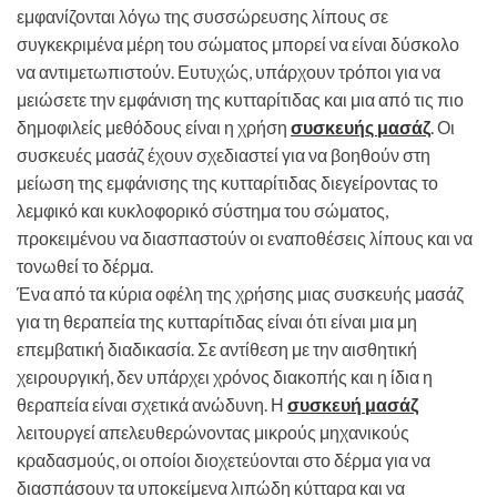
εμφανίζονται λόγω της συσσώρευσης λίπους σε
συγκεκριμένα μέρη του σώματος μπορεί να είναι δύσκολο
να αντιμετωπιστούν. Ευτυχώς, υπάρχουν τρόποι για να
μειώσετε την εμφάνιση της κυτταρίτιδας και μια από τις πιο
δημοφιλείς μεθόδους είναι η χρήση
συσκευής μασάζ
. Οι
συσκευές μασάζ έχουν σχεδιαστεί για να βοηθούν στη
μείωση της εμφάνισης της κυτταρίτιδας διεγείροντας το
λεμφικό και κυκλοφορικό σύστημα του σώματος,
προκειμένου να διασπαστούν οι εναποθέσεις λίπους και να
τονωθεί το δέρμα.
Ένα από τα κύρια οφέλη της χρήσης μιας συσκευής μασάζ
για τη θεραπεία της κυτταρίτιδας είναι ότι είναι μια μη
επεμβατική διαδικασία. Σε αντίθεση με την αισθητική
χειρουργική, δεν υπάρχει χρόνος διακοπής και η ίδια η
θεραπεία είναι σχετικά ανώδυνη. Η
συσκευή μασάζ
λειτουργεί απελευθερώνοντας μικρούς μηχανικούς
κραδασμούς, οι οποίοι διοχετεύονται στο δέρμα για να
διασπάσουν τα υποκείμενα λιπώδη κύτταρα και να